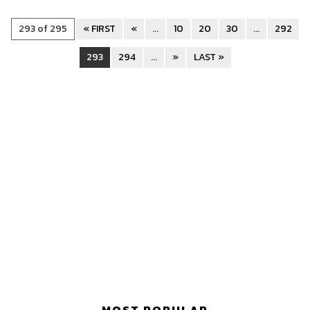
293 of 295
« FIRST
«
...
10
20
30
...
292
293
294
...
»
LAST »