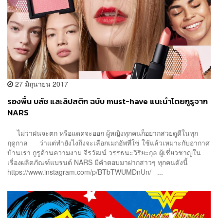
27 มิถุนายน 2017
รองพื้น บลัช และลิปสติก ฉบับ must-have แนะนำโดยกูรูจาก
NARS
ไม่ว่าฝนจะตก หรือแดดจะออก ผู้หญิงทุกคนก็อยากสวยดูดีในทุก
ฤดูกาล ว่าแต่ทำยังไงถึงจะเลือกเมกอัพที่ใช่ ใช้แล้วเหมาะกับอากาศ
บ้านเรา กูรูด้านความงาม จีรวัฒน์ วรรธนะวิริยะกุล ผู้เชี่ยวชาญใน
เรื่องผลิตภัณฑ์แบรนด์ NARS มีคำตอบมาฝากสาวๆ ทุกคนดังนี้
https://www.instagram.com/p/BTbTWUMDnUn/ ...