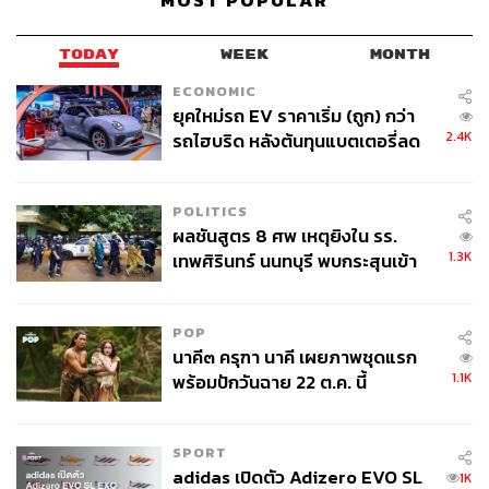
MOST POPULAR
TODAY
WEEK
MONTH
ECONOMIC
ยุคใหม่รถ EV ราคาเริ่ม (ถูก) กว่า
2.4K
รถไฮบริด หลังต้นทุนแบตเตอรี่ลด
ลง - จีนแห่บุกตลาดเกิดใหม่
POLITICS
ผลชันสูตร 8 ศพ เหตุยิงใน รร.
1.3K
เทพศิรินทร์ นนทบุรี พบกระสุนเข้า
จุดสำคัญ ‘ศีรษะ-หน้าอก’ ครูถูกยิง
4 นัด จากระยะไกล
POP
นาคี๓ ครุฑา นาคี เผยภาพชุดแรก
1.1K
พร้อมปักวันฉาย 22 ต.ค. นี้
SPORT
adidas เปิดตัว Adizero EVO SL
1K