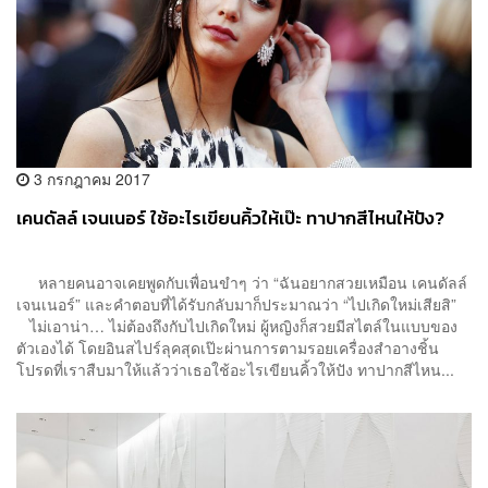
3 กรกฎาคม 2017
เคนดัลล์ เจนเนอร์ ใช้อะไรเขียนคิ้วให้เป๊ะ ทาปากสีไหนให้ปัง?
หลายคนอาจเคยพูดกับเพื่อนขำๆ ว่า “ฉันอยากสวยเหมือน เคนดัลล์
เจนเนอร์” และคำตอบที่ได้รับกลับมาก็ประมาณว่า “ไปเกิดใหม่เสียสิ”
ไม่เอาน่า… ไม่ต้องถึงกับไปเกิดใหม่ ผู้หญิงก็สวยมีสไตล์ในแบบของ
ตัวเองได้ โดยอินสไปร์ลุคสุดเป๊ะผ่านการตามรอยเครื่องสำอางชิ้น
โปรดที่เราสืบมาให้แล้วว่าเธอใช้อะไรเขียนคิ้วให้ปัง ทาปากสีไหน...