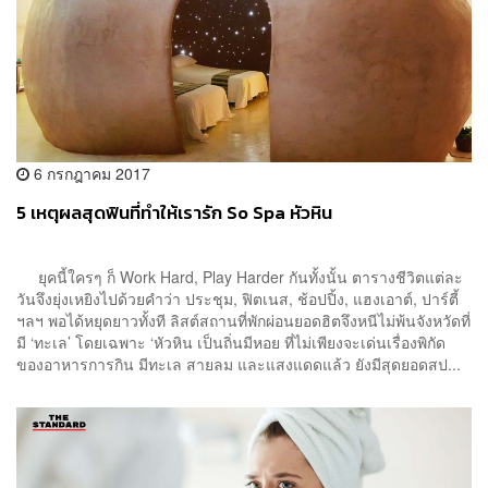
6 กรกฎาคม 2017
5 เหตุผลสุดฟินที่ทำให้เรารัก So Spa หัวหิน
ยุคนี้ใครๆ ก็ Work Hard, Play Harder กันทั้งนั้น ตารางชีวิตแต่ละ
วันจึงยุ่งเหยิงไปด้วยคำว่า ประชุม, ฟิตเนส, ช้อปปิ้ง, แฮงเอาต์, ปาร์ตี้
ฯลฯ พอได้หยุดยาวทั้งที ลิสต์สถานที่พักผ่อนยอดฮิตจึงหนีไม่พ้นจังหวัดที่
มี ‘ทะเล’ โดยเฉพาะ ‘หัวหิน​ เป็นถิ่นมีหอย ที่ไม่เพียงจะเด่นเรื่องพิกัด
ของอาหารการกิน มีทะเล สายลม และแสงแดดแล้ว ยังมีสุดยอดสป...