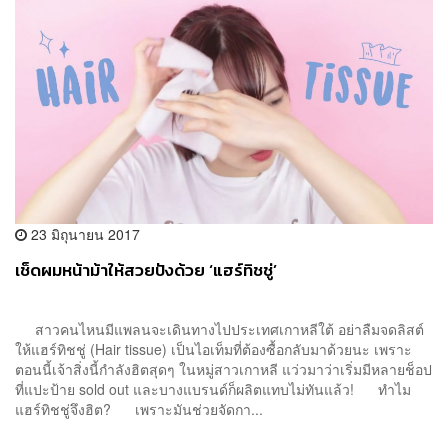
23 มิถุนายน 2017
เช็ดผมหน้าม้าให้สวยปังด้วย ‘แฮร์ทิชชู่’
สาวคนไหนมีแพลนจะเดินทางไปประเทศเกาหลีใต้ อย่าลืมจดลิสต์
ให้แฮร์ทิชชู่ (Hair tissue) เป็นไอเท็มที่ต้องซื้อกลับมาด้วยนะ เพราะ
ตอนนี้เจ้าสิ่งนี้กำลังฮิตสุดๆ ในหมู่สาวเกาหลี แว่วมาว่าเริ่มมีหลายช็อป
ที่แปะป้าย sold out และบางแบรนด์ก็ผลิตแทบไม่ทันแล้ว! ทำไม
แฮร์ทิชชู่จึงฮิต? เพราะมันช่วยจัดกา...