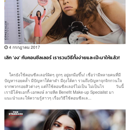
4 กรกฎาคม 2017
เลิก ‘งง’ กับคอนซีลเลอร์ เรารวมวิธีทั้งง่ายและเป๊ะมาให้แล้ว!
ใครยังใช้คอนซีลเลอร์ผิดๆ ถูกๆ อยู่ยกมือขึ้น! เชื่อว่ามีหลายคนที่มี
ปัญหารอยคล้ำ มีปัญหาใต้ตาดำ มีถุงใต้ตา รวมถึงปัญหาจุกจิกกวนใจ
จากพวกรอยสิวต่างๆ แต่ก็ใช้คอนซีลเลอร์ไม่เป็น ไม่เป็นไร วันนี้
เรามีโค้ชเอกกี้-เอกพงษ์ ลายหีต Benefit Make-up Specialist มา
แนะนำและให้ความรู้สาวๆ เรื่องวิธีใช้คอนซีลเล...