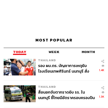
MOST POPULAR
TODAY
WEEK
MONTH
THAILAND
รอง ผบ.ตร. บัญชาการเหตุยิง
1.4K
โรงเรียนเทพศิรินทร์ นนทบุรี สั่ง
ค้นหา 2 รอบยืนยันไร้คนติดค้าง พบ
ศพปู่-ย่าที่บ้านพักผู้ก่อเหตุ
THAILAND
สื่อนอกจับตากราดยิง รร. ใน
1.3K
นนทบุรี ชี้ไทยมีอัตราครอบครองปืน
สูงในระดับต้นของภูมิภาค