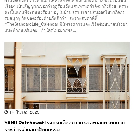
เรื่อยๆ เป็นสัญญาณบอกว่าฤดูร้อนอันแสนทรหดกำลังมาถึงด้วย เพราะ
ฉะนั้นแทนที่จะทนนั่งร้อนๆ อยู่ในบ้าน เรามาชวนกันออกไปหากิจกร
รมสนุกๆ กินของอร่อยด้วยกันดีกว่า เพราะสัปดาห์นี้
#TheStandardLife_Calendar มีนิทรรศการและเวิร์กช็อปน่าสนใจมา
แนะนำกันเช่นเคย ถ้าใครไม่อยากพล...
14 มีนาคม 2023
YANH Ratchawat โรงแรมเล็กสีขาวนวล สะท้อนตัวตนย่าน
ราชวัตรผ่านสถาปัตยกรรม