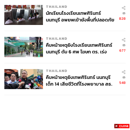
THAILAND
นักเรียนโรงเรียนเทพศิรินทร์
828
นนทบุรี อพยพเข้ายังพื้นที่ปลอดภัย
ชั่วคราว หลังเหตุใช้อาวุธปืนภายใน
โรงเรียนคลี่คลาย
THAILAND
คืบหน้าเหตุยิงโรงเรียนเทพศิรินทร์
677
นนทบุรี ดับ 6 ศพ โฆษก ตร. เร่ง
สอบปมขโมยปืนปู่ก่อเหตุ
THAILAND
คืบหน้าเหตุยิงเทพศิรินทร์ นนทบุรี
548
เด็ก 14 เสียชีวิตที่โรงพยาบาล สธ.
ยืนยันครูเสียชีวิต 5 ราย เจ็บ 22
ราย