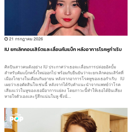
21 กรกฎาคม 2026
IU ยกเลิกคอนเสิร์ตและเลื่อนคัมแบ็ก หลังอาการโรคหูกำเริบ
ศิลปินสาวคนดังอย่าง IU ประกาศว่าเธอจะเลื่อนการปล่อยอัลบั้ม
สำหรับคัมแบ็กครั้งใหม่ออกไป พร้อมกับยืนยันว่าจะยกเลิกคอนเสิร์ตที่
เมืองโกยางในเดือนกันยายน หลังจากอาการโรคหูของเธอกำเริบ IU
เผยว่าเธอตัดสินใจเช่นนี้ หลังจากได้รับคำแนะนำจากแพทย์ว่าโรค
เสียงแว่วในหูของเธอมีอาการแย่ลง โดยภาวะนี้ทำให้เธอได้ยินเสียง
หายใจตัวเองและรู้สึกแน่นในหู ซึ่งนั่...