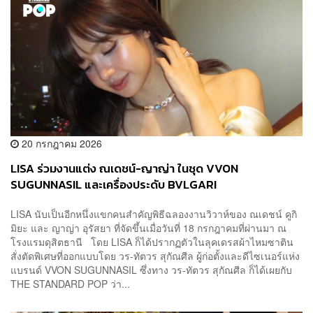
20 กรกฎาคม 2026
LISA ร่วมงานแต่ง ณเดชน์-ญาญ่า ในชุด VVON
SUGUNNASIL และเครื่องประดับ BVLGARI
LISA นับเป็นอีกหนึ่งแขกคนสำคัญพิธีฉลองงานวิวาห์ของ ณเดชน์ คูกิ
มิยะ และ ญาญ่า อุรัสยา ที่จัดขึ้นเมื่อวันที่ 18 กรกฎาคมที่ผ่านมา ณ
โรงแรมดุสิตธานี โดย LISA ก็ได้ปรากฏตัวในลุคเดรสผ้าไหมซาติน
สั่งตัดพิเศษที่ออกแบบโดย วร-ทัตวร สุกัณศีล ผู้ก่อตั้งและดีไซเนอร์แห่ง
แบรนด์ VVON SUGUNNASIL ซึ่งทาง วร-ทัตวร สุกัณศีล ก็ได้เผยกับ
THE STANDARD POP ว่า...