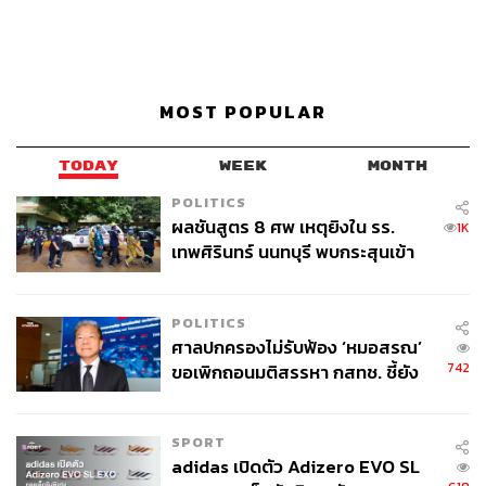
MOST POPULAR
TODAY
WEEK
MONTH
POLITICS
ผลชันสูตร 8 ศพ เหตุยิงใน รร.
1K
เทพศิรินทร์ นนทบุรี พบกระสุนเข้า
จุดสำคัญ ‘ศีรษะ-หน้าอก’ ครูถูกยิง
4 นัด จากระยะไกล
POLITICS
ศาลปกครองไม่รับฟ้อง ‘หมอสรณ’
742
ขอเพิกถอนมติสรรหา กสทช. ชี้ยัง
ไม่ใช่ผู้เดือดร้อนเสียหาย
SPORT
adidas เปิดตัว Adizero EVO SL