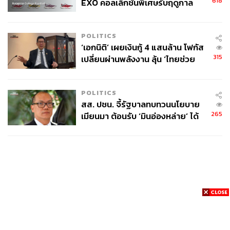
618
EXO คอลเล็กชันพิเศษรับฤดูกาล
College Football
POLITICS
‘เอกนิติ’ เผยเงินกู้ 4 แสนล้าน โฟกัส
315
เปลี่ยนผ่านพลังงาน ลุ้น ‘ไทยช่วย
ไทยพลัส’ เฟส 2 รอประเมินความ
เหมาะสม
POLITICS
สส. ปชน. จี้รัฐบาลทบทวนนโยบาย
265
เมียนมา ต้อนรับ ‘มินอ่องหล่าย’ ได้
แค่สัญญาว่างเปล่า
News
Wealth
Pop