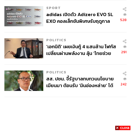
SPORT
adidas เปิดตัว Adizero EVO SL
528
EXO คอลเล็กชันพิเศษรับฤดูกาล
College Football
POLITICS
‘เอกนิติ’ เผยเงินกู้ 4 แสนล้าน โฟกัส
291
เปลี่ยนผ่านพลังงาน ลุ้น ‘ไทยช่วย
ไทยพลัส’ เฟส 2 รอประเมินความ
เหมาะสม
POLITICS
สส. ปชน. จี้รัฐบาลทบทวนนโยบาย
242
เมียนมา ต้อนรับ ‘มินอ่องหล่าย’ ได้
แค่สัญญาว่างเปล่า