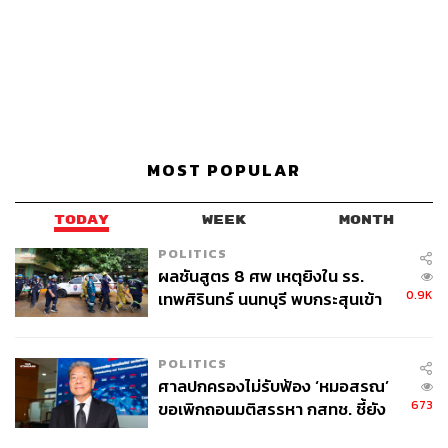
MOST POPULAR
TODAY
WEEK
MONTH
POLITICS
ผลชันสูตร 8 ศพ เหตุยิงใน รร.
0.9K
เทพศิรินทร์ นนทบุรี พบกระสุนเข้า
จุดสำคัญ ‘ศีรษะ-หน้าอก’ ครูถูกยิง
4 นัด จากระยะไกล
POLITICS
ศาลปกครองไม่รับฟ้อง ‘หมอสรณ’
673
ขอเพิกถอนมติสรรหา กสทช. ชี้ยัง
ไม่ใช่ผู้เดือดร้อนเสียหาย