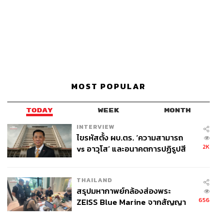
MOST POPULAR
TODAY
WEEK
MONTH
INTERVIEW
ไขรหัสตั้ง ผบ.ตร. ‘ความสามารถ
2K
vs อาวุโส’ และอนาคตการปฏิรูปสี
กากี กับ พล.ต.อ. เอก อังสนานนท์
THAILAND
สรุปมหากาพย์กล้องส่องพระ
656
ZEISS Blue Marine จากสัญญา
ผลิต 8.3 ล้าน สู่ข้อพิพาท ‘มา