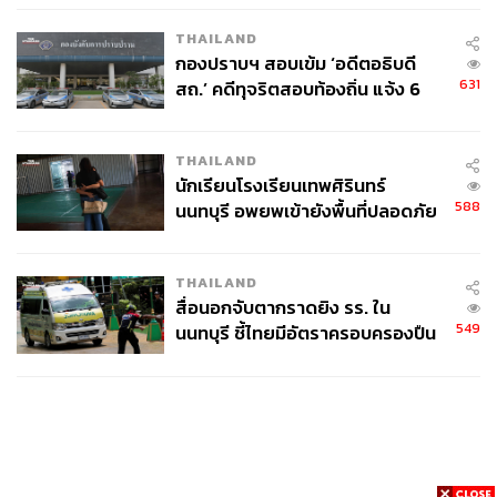
เวลล์ฯ’ ฟ้อง ‘โทน บางแค’ ผิดนัด
THAILAND
จ่ายหนี้-แอบระบุแบรนด์
กองปราบฯ สอบเข้ม ‘อดีตอธิบดี
631
สถ.’ คดีทุจริตสอบท้องถิ่น แจ้ง 6
ข้อหาหนัก จ่อชง ป.ป.ช. 12 ส.ค. นี้
THAILAND
นักเรียนโรงเรียนเทพศิรินทร์
588
นนทบุรี อพยพเข้ายังพื้นที่ปลอดภัย
ชั่วคราว หลังเหตุใช้อาวุธปืนภายใน
โรงเรียนคลี่คลาย
THAILAND
สื่อนอกจับตากราดยิง รร. ใน
549
นนทบุรี ชี้ไทยมีอัตราครอบครองปืน
สูงในระดับต้นของภูมิภาค