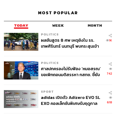
MOST POPULAR
TODAY
WEEK
MONTH
POLITICS
ผลชันสูตร 8 ศพ เหตุยิงใน รร.
1K
เทพศิรินทร์ นนทบุรี พบกระสุนเข้า
จุดสำคัญ ‘ศีรษะ-หน้าอก’ ครูถูกยิง
4 นัด จากระยะไกล
POLITICS
ศาลปกครองไม่รับฟ้อง ‘หมอสรณ’
742
ขอเพิกถอนมติสรรหา กสทช. ชี้ยัง
ไม่ใช่ผู้เดือดร้อนเสียหาย
SPORT
adidas เปิดตัว Adizero EVO SL
618
EXO คอลเล็กชันพิเศษรับฤดูกาล
College Football