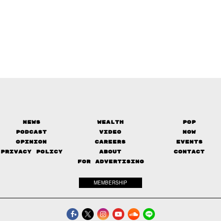
News
Wealth
Pop
Podcast
Video
Now
Opinion
Careers
Events
Privacy Policy
About
Contact
FOR ADVERTISING
MEMBERSHIP