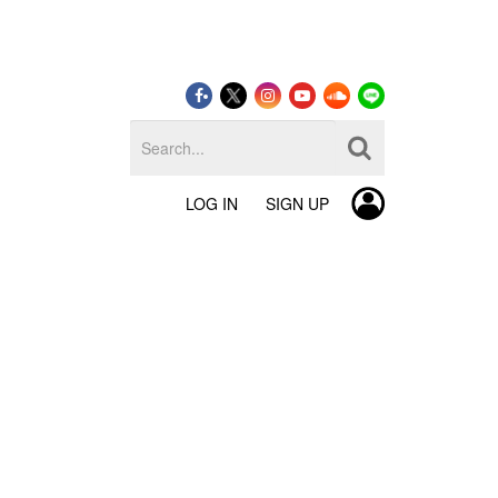
LOG IN
SIGN UP