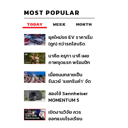
MOST POPULAR
TODAY
WEEK
MONTH
ยุคใหม่รถ EV ราคาเริ่ม
(ถูก) กว่ารถไฮบริด
หลังต้นทุนแบตเตอรี่ลด
นาคี๓ ครุฑา นาคี เผย
ลง - จีนแห่บุกตลาดเกิด
ภาพชุดแรก พร้อมปัก
ใหม่
วันฉาย 22 ต.ค. นี้
เมื่อถนนกลายเป็น
รันเวย์ ‘แยกรินคำ’ จัด
LANNA HAUTE
ลองใช้ Sennheiser
COUTURE กลางสาย
MOMENTUM 5
ฝน
Wireless หูฟัง 14,990
เปิดงานวิจัย ควร
บาท ที่ให้ผู้ใช้ถอด
ออกแบบโรงเรียน
เปลี่ยนแบตเองได้ ก่อน
อย่างไรเพื่อรับมือเหตุก
กฎ EU บังคับปีหน้า