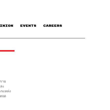
INION
EVENTS
CAREERS
 ราย
และ
ากแหล่ง
ัทจด