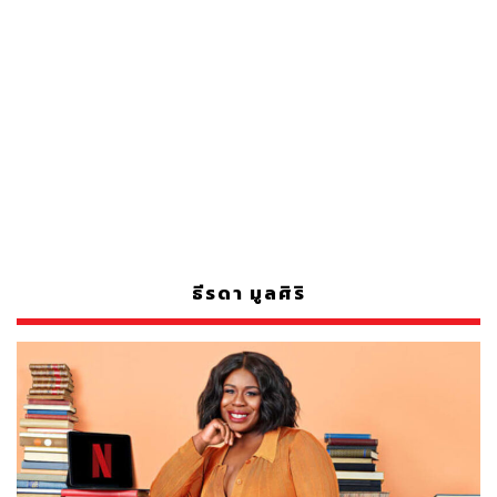
ธีรดา มูลศิริ