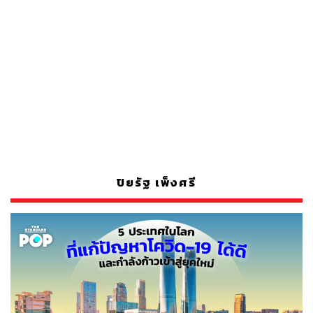
ปิยรัฐ เพ็งศรี