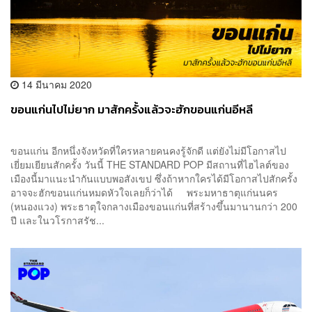
14 มีนาคม 2020
ขอนแก่นไปไม่ยาก มาสักครั้งแล้วจะฮักขอนแก่นอีหลี
ขอนแก่น อีกหนึ่งจังหวัดที่ใครหลายคนคงรู้จักดี แต่ยังไม่มีโอกาสไป
เยี่ยมเยียนสักครั้ง วันนี้ THE STANDARD POP มีสถานที่ไฮไลต์ของ
เมืองนี้มาแนะนำกันแบบพอสังเขป ซึ่งถ้าหากใครได้มีโอกาสไปสักครั้ง
อาจจะฮักขอนแก่นหมดหัวใจเลยก็ว่าได้ พระมหาธาตุแก่นนคร
(หนองแวง) พระธาตุใจกลางเมืองขอนแก่นที่สร้างขึ้นมานานกว่า 200
ปี และในวโรกาสรัช...