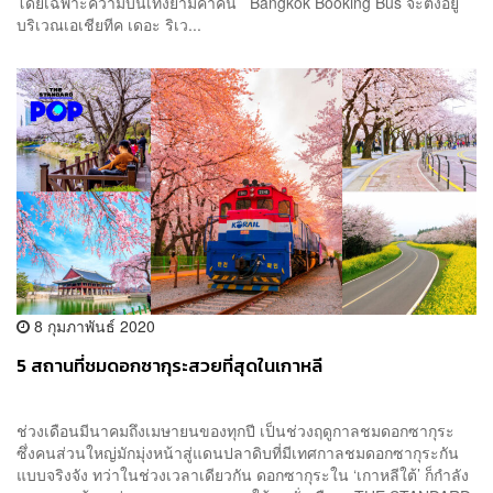
โดยเฉพาะความบันเทิงยามค่ำคืน Bangkok Booking Bus จะตั้งอยู่
บริเวณเอเชียทีค เดอะ ริเว...
8 กุมภาพันธ์ 2020
5 สถานที่ชมดอกซากุระสวยที่สุดในเกาหลี
ช่วงเดือนมีนาคมถึงเมษายนของทุกปี เป็นช่วงฤดูกาลชมดอกซากุระ
ซึ่งคนส่วนใหญ่มักมุ่งหน้าสู่แดนปลาดิบที่มีเทศกาลชมดอกซากุระกัน
แบบจริงจัง ทว่าในช่วงเวลาเดียวกัน ดอกซากุระใน ‘เกาหลีใต้’ ก็กำลัง