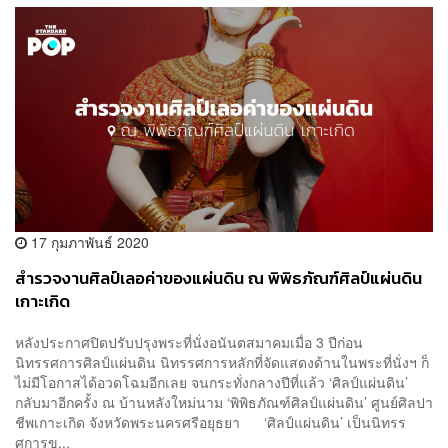
17 กุมภาพันธ์ 2020
สำรวจงานศิลป์เลอค่าของแผ่นดิน ณ พิพิธภัณฑ์ศิลป์แผ่นดิน
เกาะเกิด
หลังประกาศปิดปรับปรุงพระที่นั่งอนันตสมาคมเมื่อ 3 ปีก่อน
นิทรรศการศิลป์แผ่นดิน นิทรรศการหลักที่จัดแสดงด้านในพระที่นั่งฯ ก็
ไม่มีโอกาสได้อวดโฉมอีกเลย จนกระทั่งกลางปีที่แล้ว ‘ศิลป์แผ่นดิน’
กลับมาอีกครั้ง ณ บ้านหลังใหม่นาม ‘พิพิธภัณฑ์ศิลป์แผ่นดิน’ ศูนย์ศิลปา
ชีพเกาะเกิด จังหวัดพระนครศรีอยุธยา ‘ศิลป์แผ่นดิน’ เป็นนิทรร
ศการข...