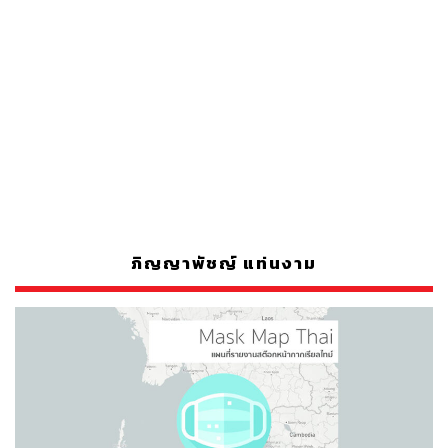
ภิญญาพัชญ์ แท่นงาม