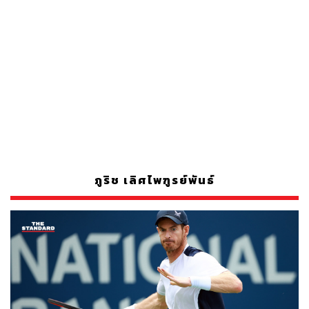
ภูริช เลิศไพฑูรย์พันธ์