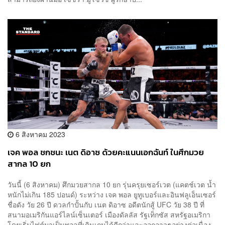
6 สิงหาคม 2023
เจค พอล ชกชนะ เนต ดิอาซ ด้วยคะแนนเอกฉันท์ ในศึกมวย
สากล 10 ยก
วันนี้ (6 สิงหาคม) ศึกมวยสากล 10 ยก รุ่นครุยเซอร์เวต (แคตช์เวต น้ำ
หนักไม่เกิน 185 ปอนด์) ระหว่าง เจค พอล ยูทูเบอร์และอินฟลูเอ็นเซอร์
ชื่อดัง วัย 26 ปี ดวลกำปั้นกับ เนต ดิอาซ อดีตนักสู้ UFC วัย 38 ปี ที่
สนามอเมริกันแอร์ไลน์เซ็นเตอร์ เมืองดัลลัส รัฐเท็กซัส สหรัฐอเมริกา
โดยเริ่มไฟต์มาเป็นพอลที่เดินเกมได้ดีกว่าและออกอาวุธอย่างต่อเนื่อง