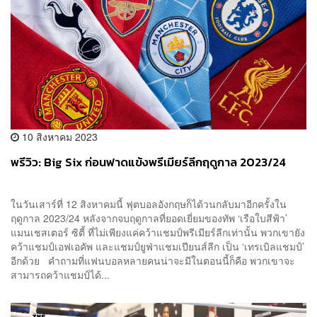
10 สิงหาคม 2023
พรีวิว: Big Six ก่อนฟาดแข้งพรีเมียร์ลีกฤดูกาล 2023/24
ในวันเสาร์ที่ 12 สิงหาคมนี้ ฟุตบอลอังกฤษก็ได้วนกลับมาอีกครั้งใน
ฤดูกาล 2023/24 หลังจากจบฤดูกาลที่ยอดเยี่ยมของทัพ ‘เรือใบสีฟ้า’
แมนเชสเตอร์ ซิตี้ ที่ไม่เพียงแค่คว้าแชมป์พรีเมียร์ลีกเท่านั้น พวกเขายัง
คว้าแชมป์เอฟเอคัพ และแชมป์ยูฟ่าแชมเปียนส์ลีก เป็น ‘เทรเบิลแชมป์’
อีกด้วย คำถามที่แฟนบอลหลายคนน่าจะมีในตอนนี้ก็คือ พวกเขาจะ
สามารถคว้าแชมป์ได้...