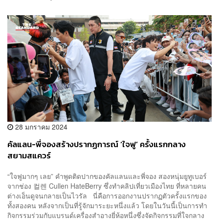
28 มกราคม 2024
คัลแลน-พี่จองสร้างปรากฏการณ์ ‘ใจฟู’ ครั้งแรกกลาง
สยามสแควร์
“ใจฟูมากๆ เลย” คำพูดติดปากของคัลแลนและพี่จอง สองหนุ่มยูทูเบอร์
จากช่อง 컬렌 Cullen HateBerry ซึ่งทำคลิปเที่ยวเมืองไทย ที่หลายคน
ต่างเอ็นดูจนกลายเป็นไวรัล นี่คือการออกงานปรากฏตัวครั้งแรกของ
ทั้งสองคน หลังจากเป็นที่รู้จักมาระยะหนึ่งแล้ว โดยในวันนี้เป็นการทำ
กิจกรรมร่วมกับแบรนด์เครื่องสำอางยี่ห้อหนึ่งซึ่งจัดกิจกรรมที่ใจกลาง