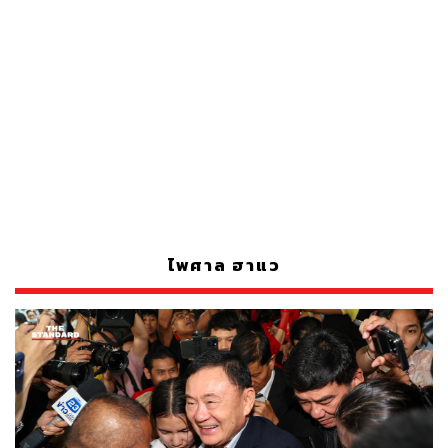
ไพศาล ฮาแว