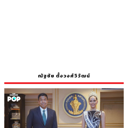
ณัฐชัย ตั้งวงศ์วิวัฒน์