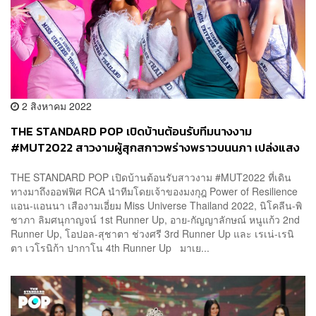
2 สิงหาคม 2022
THE STANDARD POP เปิดบ้านต้อนรับทีมนางงาม
#MUT2022 สาวงามผู้สุกสกาวพร่างพราวบนนภา เปล่งแสง
ชัชวาลโชติฟ้าจักรวาล
THE STANDARD POP เปิดบ้านต้อนรับสาวงาม #MUT2022 ที่เดิน
ทางมาถึงออฟฟิศ RCA นำทีมโดยเจ้าของมงกุฎ Power of Resilience
แอน-แอนนา เสืองามเอี่ยม Miss Universe Thailand 2022, นิโคลีน-พิ
ชาภา ลิมศนุกาญจน์ 1st Runner Up, อาย-กัญญาลักษณ์ หนูแก้ว 2nd
Runner Up, โอปอล-สุชาตา ช่วงศรี 3rd Runner Up และ เรเน่-เรนิ
ตา เวโรนิก้า ปากาโน 4th Runner Up มาเย...