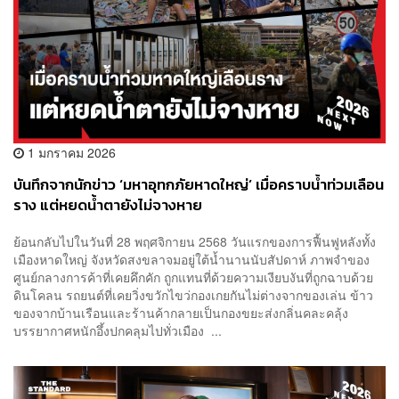
1 มกราคม 2026
บันทึกจากนักข่าว ‘มหาอุทกภัยหาดใหญ่’ เมื่อคราบน้ำท่วมเลือน
ราง แต่หยดน้ำตายังไม่จางหาย
ย้อนกลับไปในวันที่ 28 พฤศจิกายน 2568 วันแรกของการฟื้นฟูหลังทั้ง
เมืองหาดใหญ่ จังหวัดสงขลาจมอยู่ใต้น้ำนานนับสัปดาห์ ภาพจำของ
ศูนย์กลางการค้าที่เคยคึกคัก ถูกแทนที่ด้วยความเงียบงันที่ถูกฉาบด้วย
ดินโคลน รถยนต์ที่เคยวิ่งขวักไขว่กองเกยกันไม่ต่างจากของเล่น ข้าว
ของจากบ้านเรือนและร้านค้ากลายเป็นกองขยะส่งกลิ่นคละคลุ้ง
บรรยากาศหนักอึ้งปกคลุมไปทั่วเมือง ...