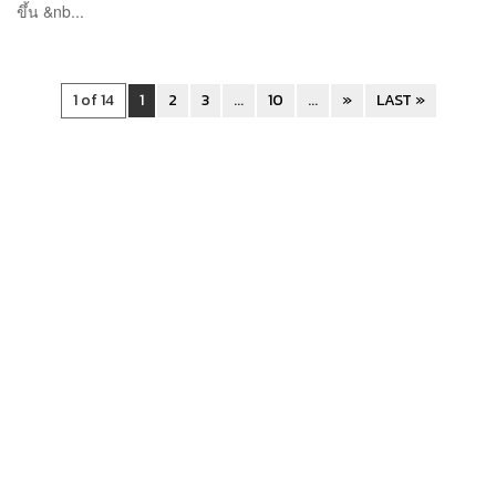
ขึ้น &nb...
1 of 14
1
2
3
...
10
...
»
LAST »