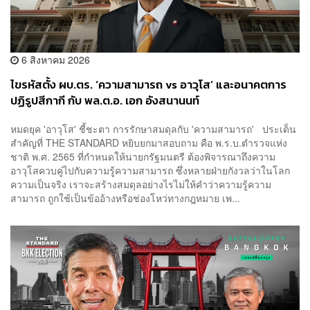
6 สิงหาคม 2026
ไขรหัสตั้ง ผบ.ตร. ‘ความสามารถ vs อาวุโส’ และอนาคตการ
ปฏิรูปสีกากี กับ พล.ต.อ. เอก อังสนานนท์
หมดยุค 'อาวุโส' ชี้ชะตา การรักษาสมดุลกับ 'ความสามารถ' ประเด็น
สำคัญที่ THE STANDARD หยิบยกมาสอบถาม คือ พ.ร.บ.ตำรวจแห่ง
ชาติ พ.ศ. 2565 ที่กำหนดให้นายกรัฐมนตรี ต้องพิจารณาถึงความ
อาวุโสควบคู่ไปกับความรู้ความสามารถ ซึ่งหลายฝ่ายกังวลว่าในโลก
ความเป็นจริง เราจะสร้างสมดุลอย่างไรไม่ให้คำว่าความรู้ความ
สามารถ ถูกใช้เป็นข้ออ้างหรือช่องโหว่ทางกฎหมาย เพ...