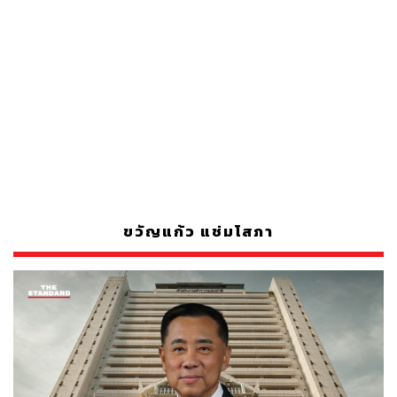
ขวัญแก้ว แช่มโสภา