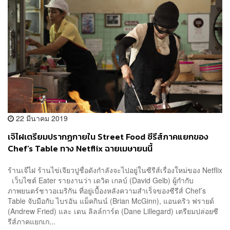
22 มีนาคม 2019
เจ๊ไฝเตรียมปรากฏกายใน Street Food ซีรีส์ภาคแยกของ
Chef’s Table ทาง Netflix ฉายเมษายนนี้
ร้านเจ๊ไฝ ร้านไข่เจียวปูชื่อดังกำลังจะไปอยู่ในซีรีส์เรื่องใหม่ของ Netflix
เว็บไซต์ Eater รายงานว่า เดวิด เกลบ์ (David Gelb) ผู้กำกับ
ภาพยนตร์ชาวอเมริกัน ที่อยู่เบื้องหลังความสำเร็จของซีรีส์ Chef’s
Table จับมือกับ ไบรอัน แม็คกินน์ (Brian McGinn), แอนดริว ฟรายด์
(Andrew Fried) และ เดน ลิลล์การ์ด (Dane Lillegard) เตรียมปล่อยซี
รีส์ภาคแยกเก...