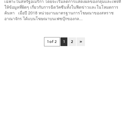
เฉพาะในสหรัฐอเมริกา โดยจะเริ่มลดการแสดงผลของกลุ่มและเพจที่
ให้ข้อมูลที่ผิดๆ เกี่ยวกับการฉีดวัคซีนทั้งในฟีดข่าวและในโหมดการ
ค้นหา เมื่อปี 2018 หน่วยงานมาตรฐานการโฆษณาของสหราช
อาณาจักร ได้แบนโฆษณาบนเฟซบุ๊กของกล...
1 of 2
1
2
»