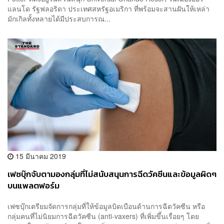
แลนโด รัฐฟลอริดา ประเทศสหรัฐอเมริกา ที่พร้อมจะสานฝันให้เหล่า
มักเกิลทั้งหลายได้มีประสบการณ...
15 มีนาคม 2019
เฟซบุ๊กจับตามองกลุ่มที่ไม่สนับสนุนการฉีดวัคซีนและข้อมูลผิดๆ
บนแพลตฟอร์ม
เฟซบุ๊กเตรียมจัดการกลุ่มที่ให้ข้อมูลบิดเบือนด้านการฉีดวัคซีน หรือ
กลุ่มคนที่ไม่นิยมการฉีดวัคซีน (anti-vaxers) ที่เพิ่มขึ้นเรื่อยๆ โดย