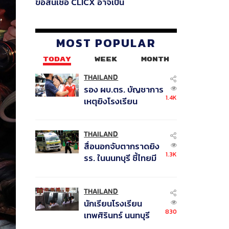
ขอสินเชื่อ CLICX อาจเป็น
เพียงยอดภูเขาน้ำแข็ง ของ
ปัญหาหนี้ครัวเรือนไทยที่ถูกซุก
ไว้
MOST POPULAR
TODAY
WEEK
MONTH
THAILAND
รอง ผบ.ตร. บัญชาการ
1.4K
เหตุยิงโรงเรียน
เทพศิรินทร์ นนทบุรี สั่ง
ค้นหา 2 รอบยืนยันไร้
คนติดค้าง พบศพปู่-ย่า
THAILAND
สื่อนอกจับตากราดยิง
ที่บ้านพักผู้ก่อเหตุ
1.3K
รร. ในนนทบุรี ชี้ไทยมี
อัตราครอบครองปืนสูง
ในระดับต้นของภูมิภาค
THAILAND
นักเรียนโรงเรียน
830
เทพศิรินทร์ นนทบุรี
อพยพเข้ายังพื้นที่