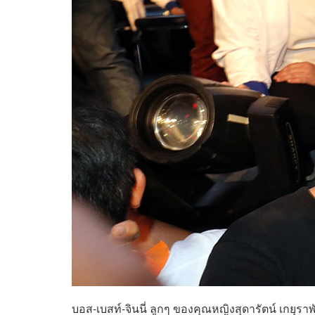
บอส-เบสท์-จินนี่ ลูกๆ ของคุณหญิงสุดารัตน์ เกยุ