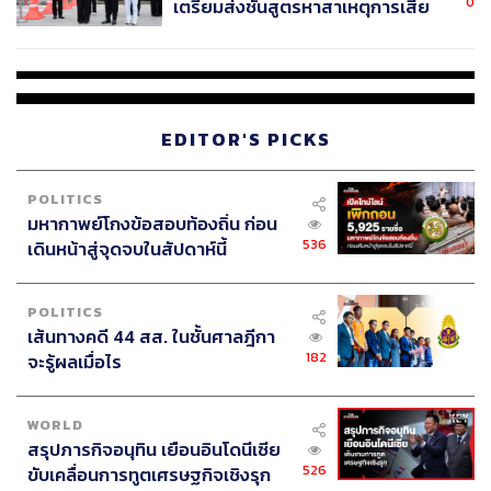
0
เตรียมส่งชันสูตรหาสาเหตุการเสีย
ชีวิต
EDITOR'S PICKS
POLITICS
มหากาพย์โกงข้อสอบท้องถิ่น ก่อน
536
เดินหน้าสู่จุดจบในสัปดาห์นี้
POLITICS
เส้นทางคดี 44 สส. ในชั้นศาลฎีกา
182
จะรู้ผลเมื่อไร
WORLD
สรุปภารกิจอนุทิน เยือนอินโดนีเซีย
526
ขับเคลื่อนการทูตเศรษฐกิจเชิงรุก