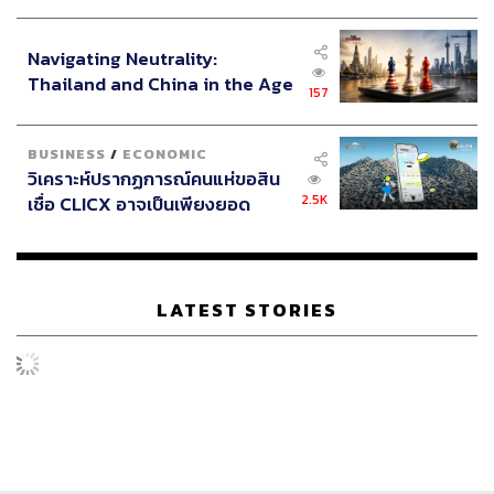
ประกาศหุ้นส่วนยุทธศาสตร์ไทย –
อินโดนีเซีย
Navigating Neutrality:
Thailand and China in the Age
157
of a New Global Order
BUSINESS
/
ECONOMIC
วิเคราะห์ปรากฏการณ์คนแห่ขอสิน
2.5K
เชื่อ CLICX อาจเป็นเพียงยอด
ภูเขาน้ำแข็ง ของปัญหาหนี้ครัว
เรือนไทยที่ถูกซุกไว้
LATEST STORIES