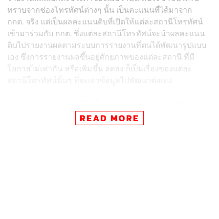
ทราบจากช่องโทรทัศน์ต่างๆ นั้น เป็นคะแนนที่ได้มาจาก
กกต. จริง แต่เป็นผลคะแนนดิบที่เปิดให้แต่ละสถานีโทรทัศน์
เข้ามาร่วมกับ กกต. ซึ่งแต่ละสถานีโทรทัศน์จะนำผลคะแนน
ดิบไปรายงานผลตามระบบการรายงานที่ตนได้พัฒนารูปแบบ
เอง ซึ่งการรายงานผลขึ้นอยู่ศักยภาพของแต่ละสถานี ที่มี
โอกาสไม่เท่ากัน หรือเพิ่มขึ้น ลดลง ก็เป็นเรื่องของแต่ละ
สถานีโทรทัศน์นั้นๆ ที่จะเอาข้อมูลไปพัฒนาต่อเอง
ส่วนประเด็นของบัตรเลือกตั้งจากนอกอาณาจักร เวลลิงตัน,
ประเทศนิวซีแลนด์ ที่ตรวจพบความล่าช้าในการส่ง เบื้องต้น
READ MORE
กกต. เผยว่า กำลังอยู่ในช่วงหารือและตรวจสอบ คาดว่าจะได้
ทราบผลสรุปในวันพรุ่งนี้
ขณะที่ พ.ต.อ. จรุงวิทย์ ภุมมา เลขาธิการ กกต. กล่าวว่า ช่วง
เย็นของวันนี้จะมีการรายงานผลคะแนนการเลือกตั้งอย่างไม่
เป็นทางการ เวลาประมาณ 16.00 น. ผ่านทางเว็บไซต์ของ
กกต. ส่วนเอกสารผลคะแนนเลือกตั้งทั้งหมด ผอ.กกต. แต่ละ
จังหวัดทั่วประเทศ ต้องส่งให้มาที่ส่วนกลางพรุ่งนี้ แล้วจึงจะ