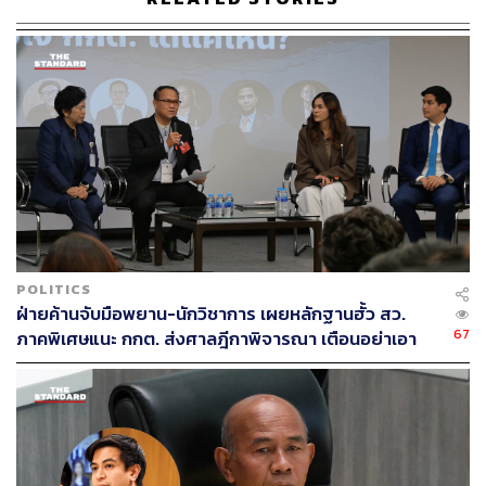
ABOUT THE AUTHOR
อนุชิต ไกรวิจิตร
Content Creator ประจำกองบรรณาธิการข่าว
กีฬา สำนักข่าว THE STANDARD ผู้มีงาน
อดิเรกคือการสัมภาษณ์ BNK48
POLITICS
ฝ่ายค้านจับมือพยาน-นักวิชาการ เผยหลักฐานฮั้ว สว.
67
ภาคพิเศษแนะ กกต. ส่งศาลฎีกาพิจารณา เตือนอย่าเอา
ตัวเป็นตู้รับกระสุนแทน