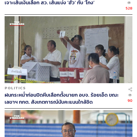
เจาะเส้นเงินเลือก สว. เส้นแบ่ง ‘ฮั้ว’ กับ ‘โกง’
528
POLITICS
ฝนกระหน่ำก่อนปิดหีบเลือกตั้งนายก อบจ. ร้อยเอ็ด ขณะ
90
เลขาฯ กกต. สังเกตการณ์นับคะแนนใกล้ชิด