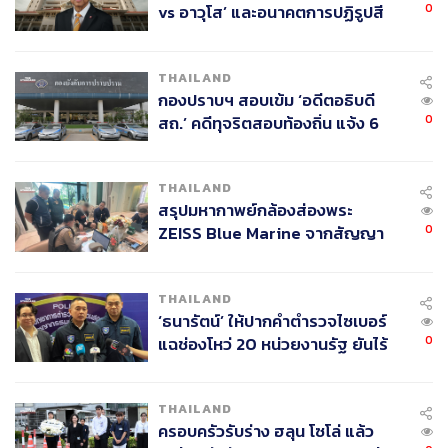
0
vs อาวุโส’ และอนาคตการปฏิรูปสี
กากี กับ พล.ต.อ. เอก อังสนานนท์
THAILAND
กองปราบฯ สอบเข้ม ‘อดีตอธิบดี
0
สถ.’ คดีทุจริตสอบท้องถิ่น แจ้ง 6
ข้อหาหนัก จ่อชง ป.ป.ช. 12 ส.ค. นี้
THAILAND
สรุปมหากาพย์กล้องส่องพระ
0
ZEISS Blue Marine จากสัญญา
ผลิต 8.3 ล้าน สู่ข้อพิพาท ‘มา
เวลล์ฯ’ ฟ้อง ‘โทน บางแค’ ผิดนัด
THAILAND
จ่ายหนี้-แอบระบุแบรนด์
‘ธนารัตน์’ ให้ปากคำตำรวจไซเบอร์
0
แฉช่องโหว่ 20 หน่วยงานรัฐ ยันไร้
นัยทางการเมือง
THAILAND
ครอบครัวรับร่าง ฮลุน โซโล่ แล้ว