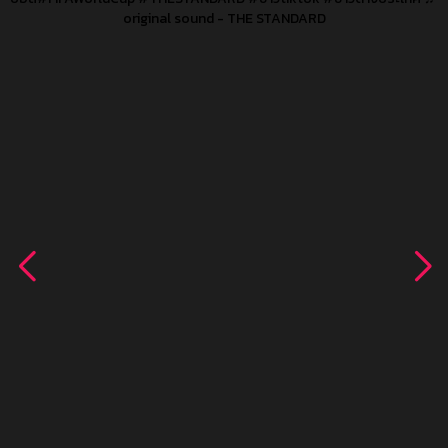
original sound - THE STANDARD