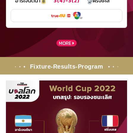
อาร์เจนตินา
3(4)-3(2)
ฝรั่งเศส
MORE
Fixture-Results-Program