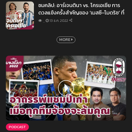
ชมคลิป: อาร์เจนตินา vs. โครเอเชีย การ
ดวลแข้งครั้งสำคัญของ ‘เมสซี-โมดริช’ ที่
มีรอบชิงฯ เป็นเดิมพัน
13 ธ.ค. 2022
...
MORE
PODCAST