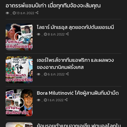
อาถรรพ์แชมป์เก่า เมื่อทุกทีมจ้องจะล้มคุณ
13 ธ.ค. 2022
...
โลธาร์ มัทเธอุส สุดยอดกัปตันเยอรมนี
8 ธ.ค. 2022
...
เซอร์ไพรส์จากทีมแอฟริกา และผลพวง
ของอาณานิคมฝรั่งเศส
6 ธ.ค. 2022
...
Bora Milutinović โค้ชผู้สานฝันทีมม้ามืด
1 ธ.ค. 2022
...
ย้อนรอยตัวแทนจากเอเชีย ฟุตบอลโลกใน