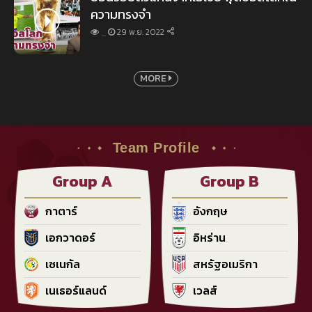
ความทรงจำ
29 พ.ย. 2022
...
MORE
Team Profile
Group A
Group B
กาตาร์
อังกฤษ
เอกวาดอร์
อิหร่าน
เซเนกัล
สหรัฐอเมริกา
เนเธอร์แลนด์
เวลส์