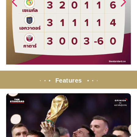
Features