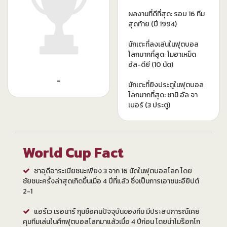
ผลงานที่ดีที่สุด: รอบ 16 ทีม
สุดท้าย (ปี 1994)
นักเตะที่ลงเล่นในฟุตบอล
โลกมากที่สุด: โมฮาเหม็ด
อัล-ดียี (10 นัด)
-
นักเตะที่ยิงประตูในฟุตบอล
โลกมากที่สุด: ซามิ อัล จา
เบอร์ (3 ประตู)
World Cup Fact
ซาอุดีอาระเบียชนะเพียง 3 จาก 16 นัดในฟุตบอลโลก โดย
ชัยชนะครั้งล่าสุดเกิดขึ้นเมื่อ 4 ปีที่แล้ว ซึ่งเป็นการเอาชนะอียิปต์
2-1
แอร์เว เรอนาร์ กุนซือคนปัจจุบันของทีม มีประสบการณ์เคย
คุมทีมเล่นในศึกฟุตบอลโลกมาแล้วเมื่อ 4 ปีก่อน โดยนำโมร็อกโก