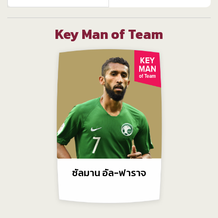
Key Man of Team
ซัลมาน อัล-ฟาราจ