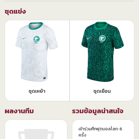
ชุดแข่ง
ชุดเหย้า
ชุดเยือน
ผลงานทีม
รวมข้อมูลน่าสนใจ
เข้าร่วมศึกฟุตบอลโลก: 6
ครั้ง