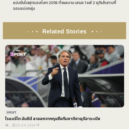
แข่งขันในฟุตบอลโลก 2018 ทำผลงาน เสมอ 1 แพ้ 2 ยุติเส้นทางที่
รอบแบ่งกลุ่ม
Related Stories
SPORT
โรแบร์โต มันชินี ลาออกจากกุนซือทีมชาติซาอุดีอาระเบีย
25 ต.ค. 2024
...