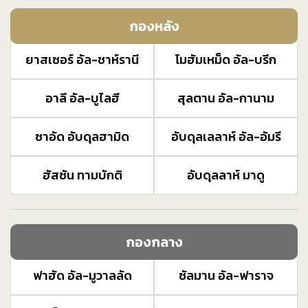
กองหลัง
ยาสเซอร์ อัล-ชาห์รานี
โมฮัมเหม็ด อัล-บรีก
อาลี อัล-บูไลฮี
สุลตาน อัล-กานาม
ซาอัด อับดุลฮามิด
อับดุลเลลาห์ อัล-อัมรี
ฮัสซัน ทามบักติ
อับดุลลาห์ มาดู
กองกลาง
ฟาฮัด อัล-มูวาลลัด
ซัลมาน อัล-ฟาราจ