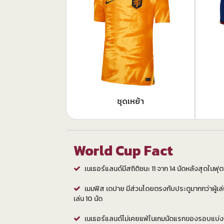
ชุดเหย้า
World Cup Fact
เนเธอร์แลนด์มีสถิติชนะ 11 จาก 14 นัดหลังสุดในฟ
เมมฟิส เดปาย มีส่วนโดยตรงกับประตูมากกว่าผู้เล
เล่น 10 นัด
เนเธอร์แลนด์ไม่เคยแพ้ในเกมนัดแรกของรอบแบ่ง