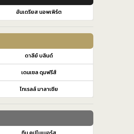
อันเดรียส นอพเพิร์ต
ดาลีย์ บลินด์
เดนเซล ดุมฟรีส์
ไทเรลล์ มาลาเซีย
ทึน คูปไมเนอร์ส