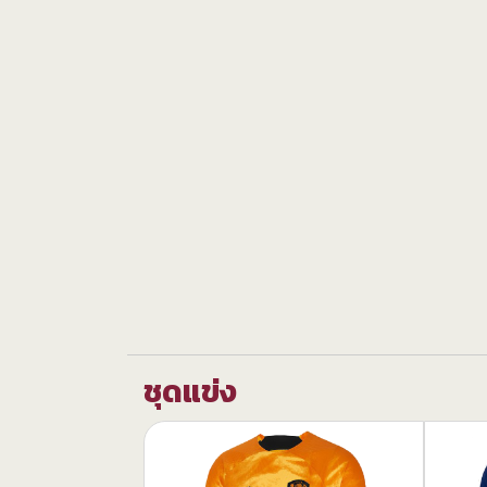
ชุดแข่ง