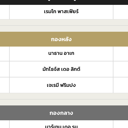
เรมโก พาสเฟียร์
กองหลัง
นาธาน อาเก
มัทไธจ์ส เดอ ลิกต์
เจเรมี ฟริมปง
กองกลาง
มาร์เทน เดอ รูน