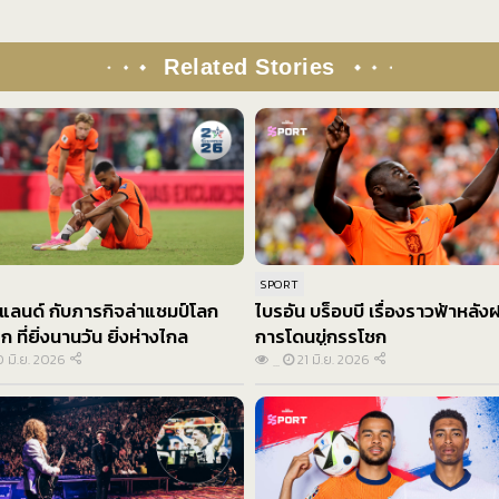
Related Stories
SPORT
์แลนด์ กับภารกิจล่าแชมป์โลก
ไบรอัน บร็อบบี เรื่องราวฟ้าหลัง
 ที่ยิ่งนานวัน ยิ่งห่างไกล
การโดนขู่กรรโชก
 มิ.ย. 2026
21 มิ.ย. 2026
...