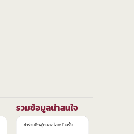
รวมข้อมูลน่าสนใจ
เข้าร่วมศึกฟุตบอลโลก: 11 ครั้ง