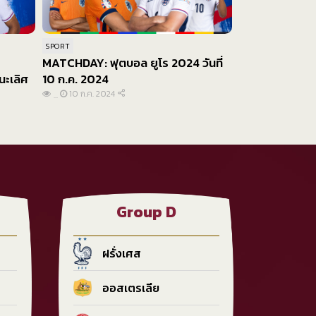
SPORT
MATCHDAY: ฟุตบอล ยูโร 2024 วันที่
ะเลิศ
10 ก.ค. 2024
10 ก.ค. 2024
...
Group D
ฝรั่งเศส
ออสเตรเลีย