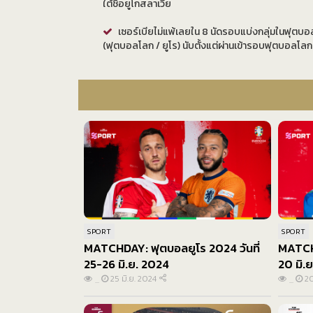
ใต้ชื่อยูโกสลาเวีย
เซอร์เบียไม่แพ้เลยใน 8 นัดรอบแบ่งกลุ่มในฟุตบอล
(ฟุตบอลโลก / ยูโร) นับตั้งแต่ผ่านเข้ารอบฟุตบอลโลก
SPORT
SPORT
MATCHDAY: ฟุตบอลยูโร 2024 วันที่
MATCHD
25-26 มิ.ย. 2024
20 มิ.
25 มิ.ย. 2024
20
...
...