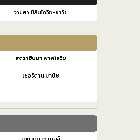
วานยา มิลินโควิช-ซาวิช
สตราฮินยา พาฟโลวิช
เซอร์ดาน บาบิช
เนมานยา กูเดลจ์