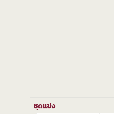
ชุดแข่ง