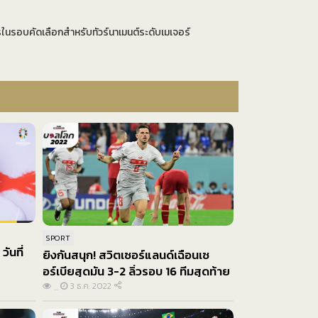
รในรอบคัดเลือกสำหรับทัวร์นาเมนต์ระดับเมเจอร์
SPORT
ันที่
ยิงกันสนุก! สวิตเซอร์แลนด์เฉือนเซ
อร์เบียสุดมัน 3-2 ลิ่วรอบ 16 ทีมสุดท้าย
ศึกฟุตบอลโลก 2022
3 ธ.ค. 2022
...