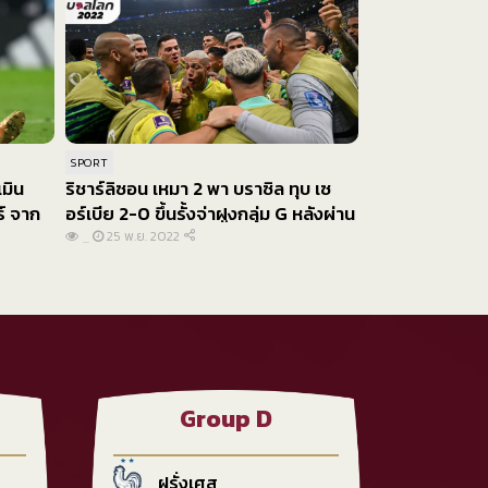
SPORT
เมิน
ริชาร์ลิซอน เหมา 2 พา บราซิล ทุบ เซ
์ จาก
อร์เบีย 2-0 ขึ้นรั้งจ่าฝูงกลุ่ม G หลังผ่าน
เกมนัดแรก ฟุตบอลโลก 2022
25 พ.ย. 2022
...
Group D
ฝรั่งเศส