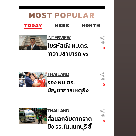
ของปัญหาหนี้ครัวเรือนไทย
ที่ถูกซุกไว้
MOST POPULAR
TODAY
WEEK
MONTH
INTERVIEW
ไขรหัสตั้ง ผบ.ตร.
0
‘ความสามารถ vs
อาวุโส’ และอนาคต
การปฏิรูปสีกากี กับ
THAILAND
พล.ต.อ. เอก อังสนา
รอง ผบ.ตร.
นนท์
0
บัญชาการเหตุยิง
โรงเรียนเทพศิรินทร์
นนทบุรี สั่งค้นหา 2
THAILAND
รอบยืนยันไร้คนติด
สื่อนอกจับตากราด
ค้าง พบศพปู่-ย่าที่
0
ยิง รร. ในนนทบุรี ชี้
บ้านพักผู้ก่อเหตุ
ไทยมีอัตราครอบ