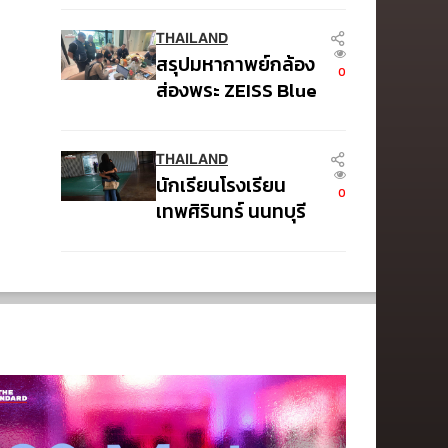
ครองปืนสูงในระดับ
THAILAND
ต้นของภูมิภาค
สรุปมหากาพย์กล้อง
0
ส่องพระ ZEISS Blue
Marine จากสัญญา
ผลิต 8.3 ล้าน สู่ข้อ
THAILAND
พิพาท ‘มาเวลล์ฯ’
นักเรียนโรงเรียน
ฟ้อง ‘โทน บางแค’
0
เทพศิรินทร์ นนทบุรี
ผิดนัดจ่ายหนี้-แอบ
อพยพเข้ายังพื้นที่
ระบุแบรนด์
ปลอดภัยชั่วคราว
หลังเหตุใช้อาวุธปืน
ภายในโรงเรียน
คลี่คลาย