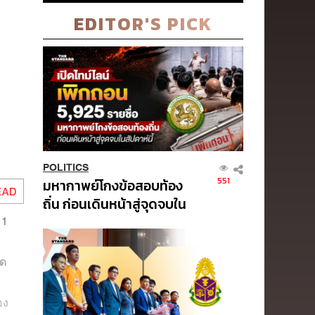
EDITOR'S PICK
POLITICS
551
มหากาพย์โกงข้อสอบท้อง
EAD
ถิ่น ก่อนเดินหน้าสู่จุดจบใน
 1
สัปดาห์นี้
ัด
อง