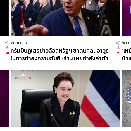
WORLD
WO
ทรัมป์ปฏิเสธข่าวลือสหรัฐฯ ขาดแคลนอาวุธ
‘เห
41
79
ในการทำสงครามกับอิหร่าน เผยกำลังล่าตัว
นิว
คนปล่อยข่าว
เด็