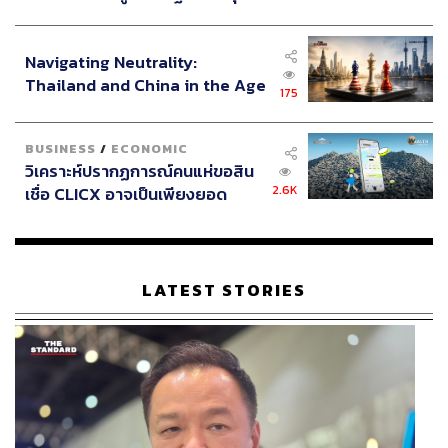
ประกาศหุ้นส่วนยุทธศาสตร์ไทย –
อินโดนีเซีย
Navigating Neutrality:
Thailand and China in the Age
175
of a New Global Order
BUSINESS
/
ECONOMIC
วิเคราะห์ปรากฏการณ์คนแห่ขอสิน
2.6K
เชื่อ CLICX อาจเป็นเพียงยอด
ภูเขาน้ำแข็ง ของปัญหาหนี้ครัว
เรือนไทยที่ถูกซุกไว้
LATEST STORIES