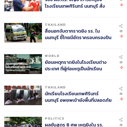
0
โรงเรียนเทพศิรินทร์ นนทบุรี สั่ง
ค้นหา 2 รอบยืนยันไร้คนติดค้าง พบ
ศพปู่-ย่าที่บ้านพักผู้ก่อเหตุ
THAILAND
สื่อนอกจับตากราดยิง รร. ใน
0
นนทบุรี ชี้ไทยมีอัตราครอบครองปืน
สูงในระดับต้นของภูมิภาค
WORLD
ย้อนเหตุกราดยิงในโรงเรียนต่าง
0
ประเทศ ที่ผู้ก่อเหตุเป็นนักเรียน
THAILAND
นักเรียนโรงเรียนเทพศิรินทร์
0
นนทบุรี อพยพเข้ายังพื้นที่ปลอดภัย
ชั่วคราว หลังเหตุใช้อาวุธปืนภายใน
โรงเรียนคลี่คลาย
POLITICS
ผลชันสูตร 8 ศพ เหตุยิงใน รร.