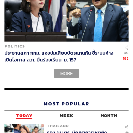
POLITICS
ประธานสภา กทม. แจงปมเสียบบัตรแทนกัน ชี้ระบบค้าง
192
เปิดโอกาส ส.ก. ยื่นร้องเรียน-ม. 157
MORE
MOST POPULAR
TODAY
WEEK
MONTH
THAILAND
รอง ผบ.ตร. บัญชาการเหตุยิง