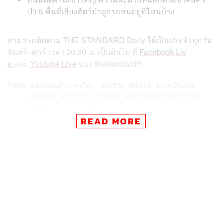
ป่า 5 พื้นที่เสี่ยงสัตว์ป่าถูกรถชนอยู่ที่ไหนบ้าง
สามารถติดตาม
THE STANDARD Daily
ได้เป็นประจำทุกวัน
จันทร์
–
ศุกร์
เวลา
20.00
น
.
เป็นต้นไป
ที่
Facebook Liv
e
และ
Youtube Live
ของ
thestandardth
TAGS:
ตัดถนนผ่านเขาใหญ่
Netflix
Brexit
การเลือกตั้ง
Spotify
พรรคประชาธิปัตย์
อุทยานแห่งชาติเขาใหญ่
ชวน หลีกภัย
ปลื้ม-สุรบถ หลีกภัย
READ MORE
29
ABOUT THE AUTHOR
THE STANDARD TEAM
กองบรรณาธิการ THE STANDARD