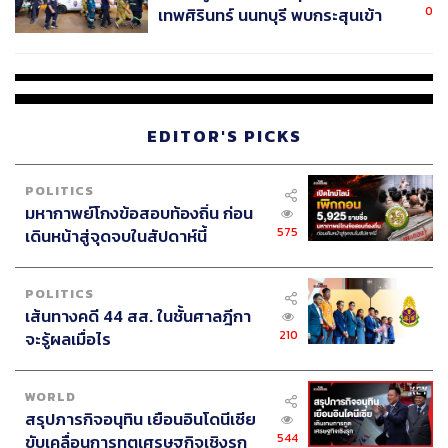
0
เทพศิรินทร์ นนทบุรี พบกระสุนเข้า
จุดสำคัญ ‘ศีรษะ-หน้าอก’ ครูถูกยิง
4 นัด จากระยะไกล
EDITOR'S PICKS
POLITICS
มหากาพย์โกงข้อสอบท้องถิ่น ก่อน
575
เดินหน้าสู่จุดจบในสัปดาห์นี้
POLITICS
เส้นทางคดี 44 สส. ในชั้นศาลฎีกา
210
จะรู้ผลเมื่อไร
WORLD
สรุปภารกิจอนุทิน เยือนอินโดนีเซีย
544
ขับเคลื่อนการทูตเศรษฐกิจเชิงรุก