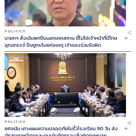
POLITICS
นายกฯ สั่งเข้มพกปืนนอกเคหสถาน ชี้ไม่ใช่เจ้าหน้าที่มีโทษ
...
อุกฉกรรจ์ ปืนถูกขโมยก่อเหตุ เจ้าของร่วมรับผิด
POLITICS
ยศชนัน เคาะแผนความปลอดภัยในรั้วโรงเรียน 90 วัน ส่ง
...
นักสุขภาพจิตดูแล-คุมเข้มคัดกรองสิ่งผิดกฎหมาย