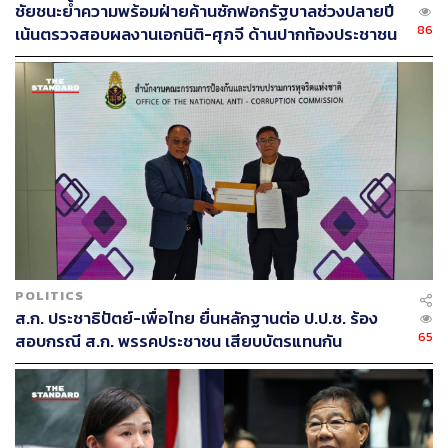
ชัยชนะย้ำความพร้อมฝ่ายค้านซักฟอกรัฐบาลช่วงปลายปี
86
เน้นตรวจสอบผลงานเอกนิติ-ศุภจี ด้านปากท้องประชาชน
POLITICS
ส.ก. ประชาธิปัตย์-เพื่อไทย ยื่นหลักฐานต่อ ป.ป.ช. ร้อง
65
สอบกรณี ส.ก. พรรคประชาชน เสียบบัตรแทนกัน