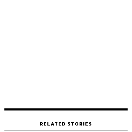
โรดแมปการเลือกตั้ง
36
ABOUT THE AUTHOR
THE STANDARD TEAM
กองบรรณาธิการ THE STANDARD
RELATED STORIES