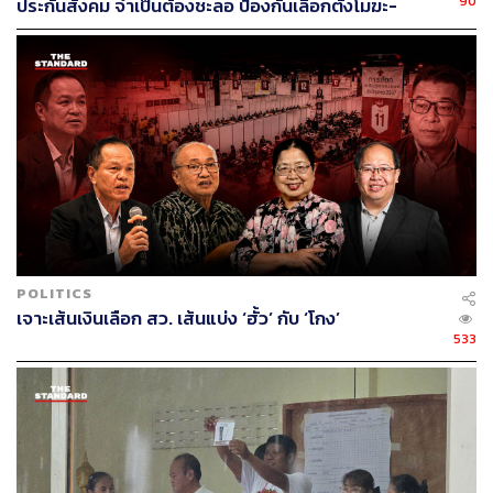
90
ประกันสังคม จำเป็นต้องชะลอ ป้องกันเลือกตั้งโมฆะ-
ปกป้องสิทธิผู้ประกันตน
POLITICS
เจาะเส้นเงินเลือก สว. เส้นแบ่ง ‘ฮั้ว’ กับ ‘โกง’
533