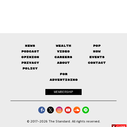
News
Wealth
Pop
Podcast
Video
Now
Opinion
Careers
Events
Privacy
About
Contact
Policy
FOR
ADVERTISING
MEMBERSHIP
© 2017-
2026
The Standard. All rights reserved.