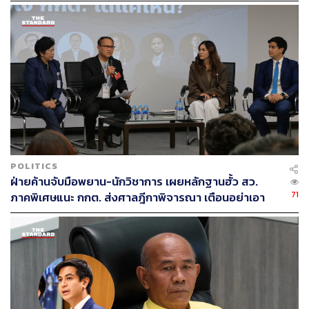
POLITICS
ฝ่ายค้านจับมือพยาน-นักวิชาการ เผยหลักฐานฮั้ว สว.
71
ภาคพิเศษแนะ กกต. ส่งศาลฎีกาพิจารณา เตือนอย่าเอา
ตัวเป็นตู้รับกระสุนแทน