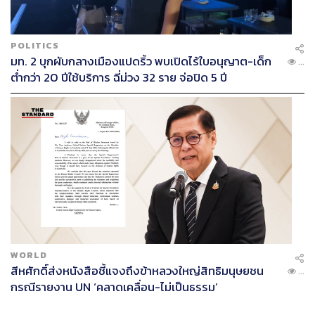
POLITICS
มท. 2 บุกผับกลางเมืองแปดริ้ว พบเปิดไร้ใบอนุญาต-เด็ก
...
ต่ำกว่า 20 ปีใช้บริการ ฉี่ม่วง 32 ราย จ่อปิด 5 ปี
WORLD
สีหศักดิ์ส่งหนังสือชี้แจงถึงข้าหลวงใหญ่สิทธิมนุษยชน
...
กรณีรายงาน UN ‘คลาดเคลื่อน-ไม่เป็นธรรม’