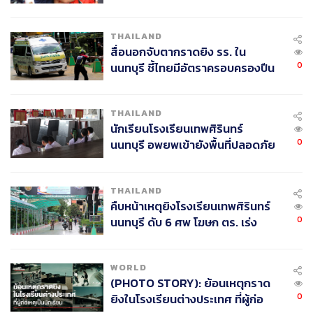
ค้นหา 2 รอบยืนยันไร้คนติดค้าง พบ
ศพปู่-ย่าที่บ้านพักผู้ก่อเหตุ
THAILAND
สื่อนอกจับตากราดยิง รร. ใน
0
นนทบุรี ชี้ไทยมีอัตราครอบครองปืน
สูงในระดับต้นของภูมิภาค
THAILAND
นักเรียนโรงเรียนเทพศิรินทร์
0
นนทบุรี อพยพเข้ายังพื้นที่ปลอดภัย
ชั่วคราว หลังเหตุใช้อาวุธปืนภายใน
โรงเรียนคลี่คลาย
THAILAND
คืบหน้าเหตุยิงโรงเรียนเทพศิรินทร์
0
นนทบุรี ดับ 6 ศพ โฆษก ตร. เร่ง
สอบปมขโมยปืนปู่ก่อเหตุ
WORLD
(PHOTO STORY): ย้อนเหตุกราด
0
ยิงในโรงเรียนต่างประเทศ ที่ผู้ก่อ