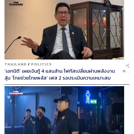
THAILAND
/
POLITICS
‘เอกนิติ’ เผยเงินกู้ 4 แสนล้าน โฟกัสเปลี่ยนผ่านพลังงาน
...
ลุ้น ‘ไทยช่วยไทยพลัส’ เฟส 2 รอประเมินความเหมาะสม