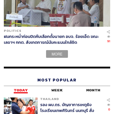
POLITICS
ฝนกระหน่ำก่อนปิดหีบเลือกตั้งนายก อบจ. ร้อยเอ็ด ขณะ
91
เลขาฯ กกต. สังเกตการณ์นับคะแนนใกล้ชิด
MORE
MOST POPULAR
TODAY
WEEK
MONTH
THAILAND
รอง ผบ.ตร. บัญชาการเหตุยิง
0
โรงเรียนเทพศิรินทร์ นนทบุรี สั่ง