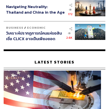
อินโดนีเซีย
Navigating Neutrality:
Thailand and China in the Age
172
of a New Global Order
BUSINESS
/
ECONOMIC
วิเคราะห์ปรากฏการณ์คนแห่ขอสิน
2.6K
เชื่อ CLICX อาจเป็นเพียงยอด
ภูเขาน้ำแข็ง ของปัญหาหนี้ครัว
เรือนไทยที่ถูกซุกไว้
LATEST STORIES