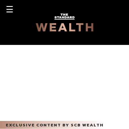
☰
EXCLUSIVE CONTENT BY SCB WEALTH
นโยบาย 2 ประเทศมหาอำนาจขัดแย้ง ทำให้เกิด
เศรษฐกิจโลก 2 ขั้วชัดเจน
/
/
/
BUSINESS
ECONOMIC
MARKET
EXCLUSIVE
CONTENT
ANDARD
...
• 11 มี.ค. 2025
HIGHLIGHTS
9 MIN READ