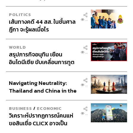
เศรษฐกิจเชิงรุก ประกาศหุ้น
ส่วนยุทธศาสตร์ไทย –
Navigating Neutrality:
อินโดนีเซีย
...
Thailand and China in the
Age of a New Global
Order
BUSINESS
/
ECONOMIC
...
วิเคราะห์ปรากฏการณ์คนแห่
ขอสินเชื่อ CLICX อาจเป็น
เพียงยอดภูเขาน้ำแข็ง ของ
ปัญหาหนี้ครัวเรือนไทยที่ถูก
ซุกไว้
LATEST STORIES
LE &
N