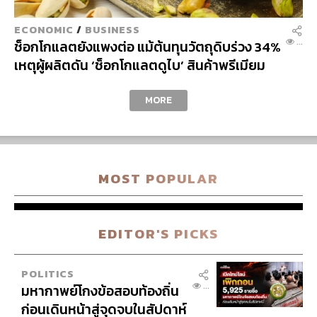
MOST POPULAR
H
EMENT
EDITOR'S PICKS
POLITICS
...
มหากาพย์โกงข้อสอบท้องถิ่น
ก่อนเดินหน้าสู่จุดจบในสัปดาห์
นี้
POLITICS
...
เส้นทางคดี 44 สส. ในชั้นศาล
ฎีกา จะรู้ผลเมื่อไร
WORLD
&
...
สรุปภารกิจอนุทิน เยือน
SHIP
อินโดนีเซีย ขับเคลื่อนการทูต