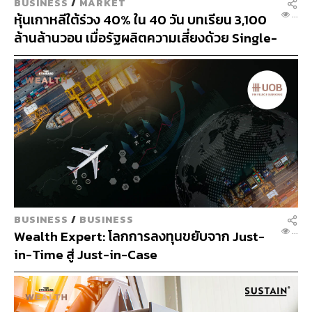
BUSINESS
/
BUSINESS
...
Wealth Expert: โลกการลงทุนขยับจาก Just-
in-Time สู่ Just-in-Case
OCURRENCY
BUSINESS
/
BUSINESS
...
ถึงเวลาดัน ‘Circular Economy’ เข้าวงจร
เศรษฐกิจจริงจัง