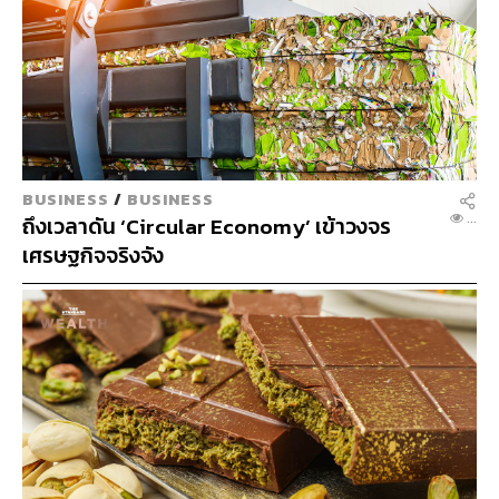
N
ECONOMIC
/
BUSINESS
...
ช็อกโกแลตยังแพงต่อ แม้ต้นทุนวัตถุดิบร่วง 34%
เหตุผู้ผลิตดัน ‘ช็อกโกแลตดูไบ’ สินค้าพรีเมียม
แทนลดราคา
MORE