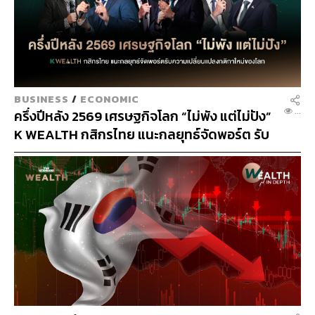
T
BUSINESS
/
MARKET
...
หุ้นเกาหลีใต้ร่วง 40% ใน 40 วัน บทเรียน 3,100
ล้านล้านวอน เมื่อรัฐผลิตความเสี่ยงด้วย Single-
stock leveraged ETFs
SS