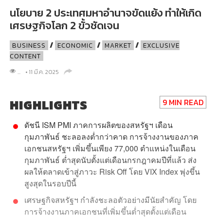
ดัชนี ISM PMI ภาคการผลิตของสหรัฐฯ เดือน
กุมภาพันธ์ ชะลอลงต่ำกว่าคาด การจ้างงานของภาค
เอกชนสหรัฐฯ เพิ่มขึ้นเพียง 77,000 ตำแหน่งในเดือน
กุมภาพันธ์ ต่ำสุดนับตั้งแต่เดือนกรกฎาคมปีที่แล้ว ส่ง
ผลให้ตลาดเข้าสู่ภาวะ Risk Off โดย VIX Index พุ่งขึ้น
สูงสุดในรอบปีนี้
เศรษฐกิจสหรัฐฯ กำลังชะลอตัวอย่างมีนัยสำคัญ โดย
การจ้างงานภาคเอกชนที่เพิ่มขึ้นต่ำสุดตั้งแต่เดือน
กรกฎาคม 2024 ขณะที่การยื่นขอรับสวัสดิการว่าง
งานเพิ่มขึ้นสะท้อนผลกระทบจากนโยบายลดขนาด
รัฐบาลกลางของทรัมป์ที่นำไปสู่การปลดพนักงาน
จำนวนมาก
ความแตกต่างระหว่างนโยบายของสองมหาอำนาจ
สะท้อนการปะทะกันของแนวคิดเศรษฐกิจที่อาจนำไปสู่
การแบ่งแยกเศรษฐกิจโลกเป็นสองขั้ว (Decoupling)
มากขึ้น โดยสหรัฐฯ มุ่งปกป้องผลประโยชน์ภายใน
ประเทศและลดบทบาทระดับโลก ในขณะที่จีนกำลัง