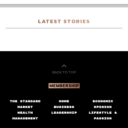
BACK TO TOP
MEMBERSHIP
THE STANDARD
HOME
ECONOMIC
MARKET
BUSINESS
OPINION
WEALTH
LEADERSHIP
LIFESTYLE &
MANAGEMENT
PASSION
IVE
NT
©
The Standard. All rights reserved.