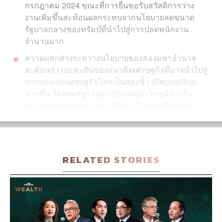
วางรากฐานระยะยาวเพื่อสร้างความแข็งแกร่งทาง
เศรษฐกิจและเทคโนโลยีที่พึ่งพาตนเองได้มากขึ้น
RELATED STORIES
ETF
Exclusive Content By SCB Wealth
TAGS:
VIX Index
เศรษฐกิจโลก
เศรษฐกิจสหรัฐฯ
IC
...
• 11 มี.ค. 2025
ABOUT THE AUTHOR
THE STANDARD WEALTH
สำนักข่าวเศรษฐกิจ ธุรกิจ และการลงทุน โดย
ทีมข่าว THE STANDARD
BUSINESS
/
ECONOMIC
...
ครึ่งปีหลัง 2569 เศรษฐกิจโลก “ไม่พัง แต่ไม่ปัง”
K WEALTH กสิกรไทย แนะกลยุทธ์จัดพอร์ต รับ
ความเปลี่ยนแปลงกติกาใหม่ของโลก