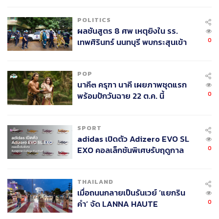
POLITICS
ผลชันสูตร 8 ศพ เหตุยิงใน รร.
0
เทพศิรินทร์ นนทบุรี พบกระสุนเข้า
จุดสำคัญ ‘ศีรษะ-หน้าอก’ ครูถูกยิง
4 นัด จากระยะไกล
POP
นาคี๓ ครุฑา นาคี เผยภาพชุดแรก
0
พร้อมปักวันฉาย 22 ต.ค. นี้
SPORT
adidas เปิดตัว Adizero EVO SL
0
EXO คอลเล็กชันพิเศษรับฤดูกาล
College Football
THAILAND
เมื่อถนนกลายเป็นรันเวย์ ‘แยกริน
0
คำ’ จัด LANNA HAUTE
COUTURE กลางสายฝน