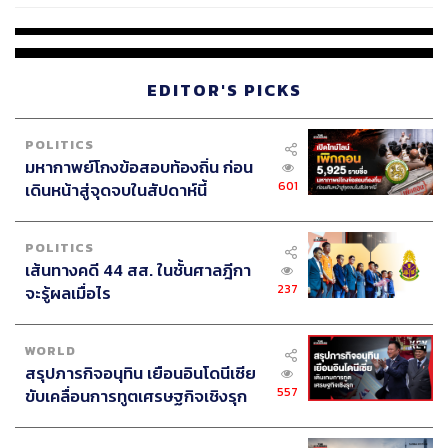
EDITOR'S PICKS
POLITICS
มหากาพย์โกงข้อสอบท้องถิ่น ก่อน
601
เดินหน้าสู่จุดจบในสัปดาห์นี้
POLITICS
เส้นทางคดี 44 สส. ในชั้นศาลฎีกา
237
จะรู้ผลเมื่อไร
WORLD
สรุปภารกิจอนุทิน เยือนอินโดนีเซีย
557
ขับเคลื่อนการทูตเศรษฐกิจเชิงรุก
ประกาศหุ้นส่วนยุทธศาสตร์ไทย –
อินโดนีเซีย