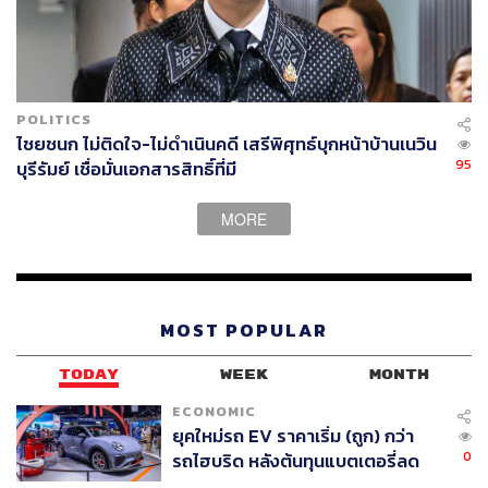
POLITICS
ไชยชนก ไม่ติดใจ-ไม่ดำเนินคดี เสรีพิศุทธ์บุกหน้าบ้านเนวิน
95
บุรีรัมย์ เชื่อมั่นเอกสารสิทธิ์ที่มี
MORE
MOST POPULAR
TODAY
WEEK
MONTH
ECONOMIC
ยุคใหม่รถ EV ราคาเริ่ม (ถูก) กว่า
0
รถไฮบริด หลังต้นทุนแบตเตอรี่ลด
ลง - จีนแห่บุกตลาดเกิดใหม่