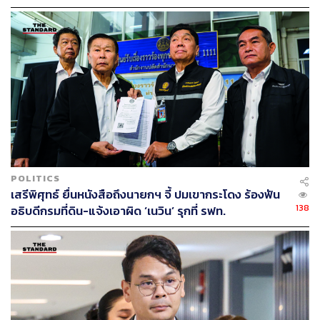
ประจักษ์
POLITICS
เสรีพิศุทธ์ ยื่นหนังสือถึงนายกฯ จี้ ปมเขากระโดง ร้องฟัน
138
อธิบดีกรมที่ดิน-แจ้งเอาผิด ‘เนวิน’ รุกที่ รฟท.