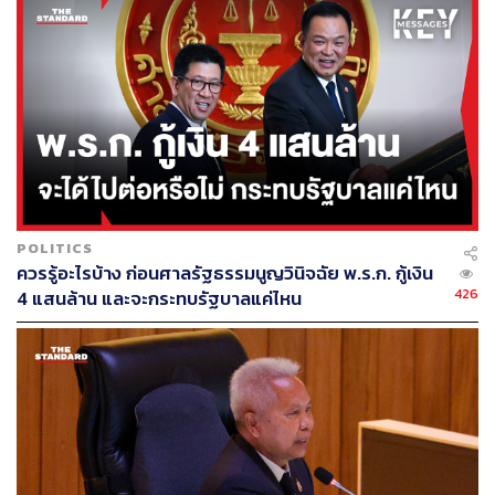
POLITICS
ควรรู้อะไรบ้าง ก่อนศาลรัฐธรรมนูญวินิจฉัย พ.ร.ก. กู้เงิน
426
4 แสนล้าน และจะกระทบรัฐบาลแค่ไหน