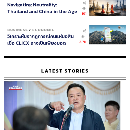
Navigating Neutrality:
Thailand and China in the Age
191
of a New Global Order
BUSINESS
/
ECONOMIC
วิเคราะห์ปรากฏการณ์คนแห่ขอสิน
2.7K
เชื่อ CLICX อาจเป็นเพียงยอด
ภูเขาน้ำแข็ง ของปัญหาหนี้ครัว
เรือนไทยที่ถูกซุกไว้
LATEST STORIES