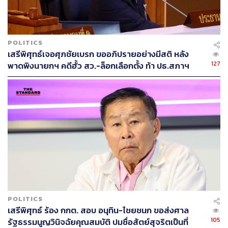
POLITICS
เสรีพิศุทธ์เจอศุภชัยเบรก ขออภิปรายอย่างมีสติ หลัง
127
พาดพิงนายกฯ คดีฮั้ว สว.-ล็อกเลือกตั้ง ท้า ปธ.สภาฯ
สาบานเป็นกลาง-ไม่อยู่ฝ่ายรัฐบาล
POLITICS
เสรีพิศุทธ์ ร้อง กกต. สอบ อนุทิน-ไชยชนก ขอส่งศาล
105
รัฐธรรมนูญวินิจฉัยคุณสมบัติ ปมซื่อสัตย์สุจริตเป็นที่