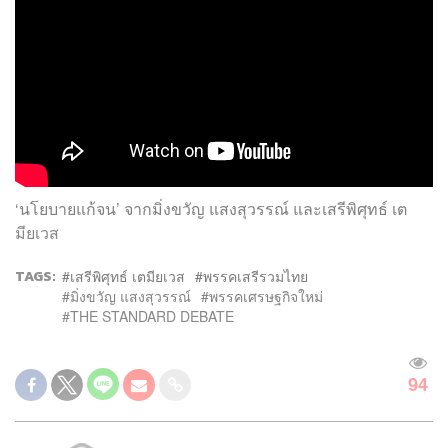
‘นโยบายแก้จน’ จากมิ่งขวัญ แสงสุวรรณ์ และเสรีพิศุทธ์ เต
มียเวส
TAGS:
เสรีพิศุทธ์ เตมียเวส
พรรคเสรีรวมไทย
มิ่งขวัญ แสงสุวรรณ์
พรรคเศรษฐกิจใหม่
THE STANDARD DEBATE
94