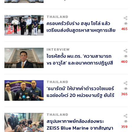
ข้อหาหนัก จ่อชง ป.ป.ช. 12 ส.ค. นี้
THAILAND
ครอบครัวรับร่าง ฮลุน โซโล่ แล้ว
465
เตรียมส่งชันสูตรหาสาเหตุการเสีย
ชีวิต
INTERVIEW
ไขรหัสตั้ง ผบ.ตร. ‘ความสามารถ
460
vs อาวุโส’ และอนาคตการปฏิรูปสี
กากี กับ พล.ต.อ. เอก อังสนานนท์
THAILAND
‘ธนารัตน์’ ให้ปากคำตำรวจไซเบอร์
365
แฉช่องโหว่ 20 หน่วยงานรัฐ ยันไร้
นัยทางการเมือง
THAILAND
สรุปมหากาพย์กล้องส่องพระ
359
ZEISS Blue Marine จากสัญญา