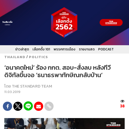
วันเลือกตั้ง
EXPIRED
ข่าวล่าสุด
เลือกตั้ง 101
พรรคการเมือง
รายงานสด
PODCAST
/
THAILAND
POLITICS
‘อนาคตใหม่’ ร้อง กกต. สอบ-สั่งลบ หลังทีวี
ดิจิทัลขึ้นจอ ‘ธนาธรพาทักษิณกลับบ้าน’
โดย
THE STANDARD TEAM
11.03.2019
38