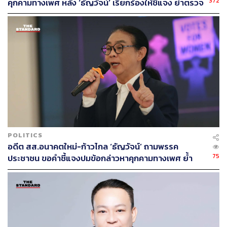
372
คุกคามทางเพศ หลัง ‘ธัญวัจน์’ เรียกร้องให้ชี้แจง ย้ำตรวจ
สอบตรงไปตรงมา-ไม่ปกป้องผู้กระทำผิด
POLITICS
อดีต สส.อนาคตใหม่-ก้าวไกล ‘ธัญวัจน์’ ถามพรรค
75
ประชาชน ขอคำชี้แจงปมข้อกล่าวหาคุกคามทางเพศ ย้ำ
ความโปร่งใสต้องเป็นมาตรฐานเดียวกัน