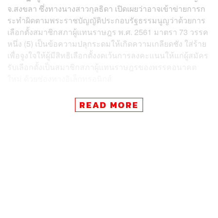
จ.สงขลา ซึ่งทางนางสาวกุลธิดา เปิดเผยว่าอาจเข้าข่ายการก
ระทำผิดตามพระราชบัญญัติประกอบรัฐธรรมนูญว่าด้วยการ
เลือกตั้งสมาชิกสภาผู้แทนราษฎร พ.ศ. 2561 มาตรา 73 วรรค
หนึ่ง (5) เป็นข้อความปลุกระดมให้เกิดความเกลียดชัง ใส่ร้าย
เพื่อจูงใจให้ผู้มีสิทธิเลือกตั้งงดเว้นการลงคะแนนให้แก่ผู้สมัคร
รับเลือกตั้งเป็นสมาชิกสภาผู้แทนราษฎรของพรรคอนาคต
ใหม่ ด้วยช่องทางอิเล็กทรอนิกส์
เมื่อถูกถามว่าจะมีการฟ้องร้องดำเนินคดีเอาผิดต่อไปหรือไม่
READ MORE
นางสาวกุลธิดา ตอบว่าทางพรรคยังไม่มีการฟ้องร้องดำเนิน
คดีแต่อย่างใด เพียงแต่ขอให้ กกต. มีคำสั่งให้ผู้กระทำการดัง
กล่าวลบหรือปลดป้ายลงเท่านั้น แต่หาก กกต. เห็นสมควรให้
ดำเนินคดีตามกฎหมาย ก็เป็นอำนาจหน้าที่และดุลยพินิจของ
กกต.
นางสาวกุลธิดา เปิดเผยเพิ่มเติมว่าที่ผ่านมา กกต. ได้มีการสั่ง
ให้บุคคลลบข้อความใส่ร้ายบิดเบือนพรรคอนาคตใหม่แล้ว
จำนวนหนึ่ง เช่นการกล่าวหาว่าพรรคอนาคตใหม่เป็นภัยต่อ