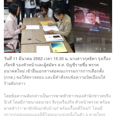
วันที่ 11 มีนาคม 2562 เวลา 15.30 น. นางสาวกุลธิดา รุ่งเรือง
เกียรติ รองหัวหน้าและผู้สมัคร ส.ส. บัญชีรายชื่อ พรรค
อนาคตใหม่ เข้ายื่นเอกสารต่อคณะกรรมการการเลือกตั้ง
(กกต.) ขอให้ตรวจสอบ และมีคำสั่งลบข้อความบิดเบือนใส่
ร้ายดังกล่าว
โดยข้อความดังกล่าวเป็นการพาดหัวข่าวของสำนักข่าวสปริง
นิวส์ โดยมีภาพนายธนาธร จึงรุ่งเรืองกิจ หัวหน้าพรรค พร้อม
พาดหัวว่า ‘พาทักษิณกลับบ้าน!! พร้อมรื้อคดีใหม่!!’ โดยมี
ปรากฏอยู่บนจอแอลอีดีโฆษณาแห่งหนึ่งในตัว อ.หาดใหญ่