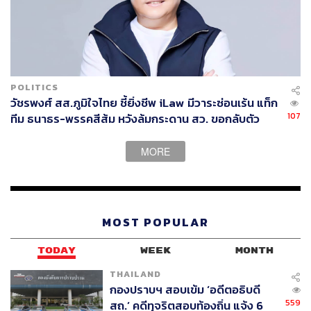
POLITICS
วัชรพงศ์ สส.ภูมิใจไทย ชี้ยิ่งชีพ iLaw มีวาระซ่อนเร้น แท็ก
107
ทีม ธนาธร-พรรคสีส้ม หวังล้มกระดาน สว. ขอกลับตัว
กลับใจก่อนสาย
MORE
MOST POPULAR
TODAY
WEEK
MONTH
THAILAND
กองปราบฯ สอบเข้ม ‘อดีตอธิบดี
559
สถ.’ คดีทุจริตสอบท้องถิ่น แจ้ง 6