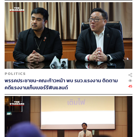
พิสูจน์อักษร:
ลักษณ์นารา พักตร์เพียงจันทร์
TAGS:
ธนาธร จึงรุ่งเรืองกิจ
พรรคอนาคตใหม่
กุลธิดา รุ่งเรืองเกียรติ
38
ABOUT THE AUTHOR
POLITICS
พรรคประชาชน-คณะก้าวหน้า พบ รมว.แรงงาน ติดตาม
THE STANDARD TEAM
45
คดีแรงงานเก็บเบอร์รีฟินแลนด์
กองบรรณาธิการ THE STANDARD