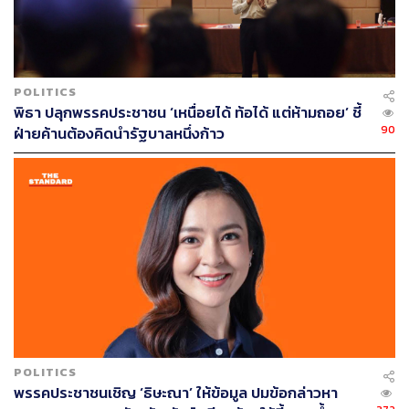
POLITICS
พิธา ปลุกพรรคประชาชน ‘เหนื่อยได้ ท้อได้ แต่ห้ามถอย’ ชี้
90
ฝ่ายค้านต้องคิดนำรัฐบาลหนึ่งก้าว
POLITICS
พรรคประชาชนเชิญ ‘ธิษะณา’ ให้ข้อมูล ปมข้อกล่าวหา