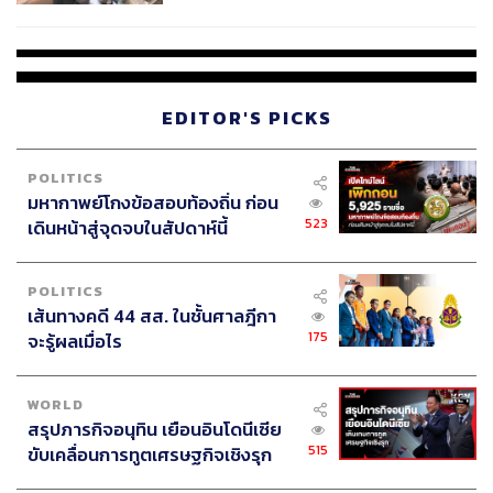
ผลิต 8.3 ล้าน สู่ข้อพิพาท ‘มา
เวลล์ฯ’ ฟ้อง ‘โทน บางแค’ ผิดนัด
จ่ายหนี้-แอบระบุแบรนด์
EDITOR'S PICKS
POLITICS
มหากาพย์โกงข้อสอบท้องถิ่น ก่อน
523
เดินหน้าสู่จุดจบในสัปดาห์นี้
POLITICS
เส้นทางคดี 44 สส. ในชั้นศาลฎีกา
175
จะรู้ผลเมื่อไร
WORLD
สรุปภารกิจอนุทิน เยือนอินโดนีเซีย
515
ขับเคลื่อนการทูตเศรษฐกิจเชิงรุก
ประกาศหุ้นส่วนยุทธศาสตร์ไทย –