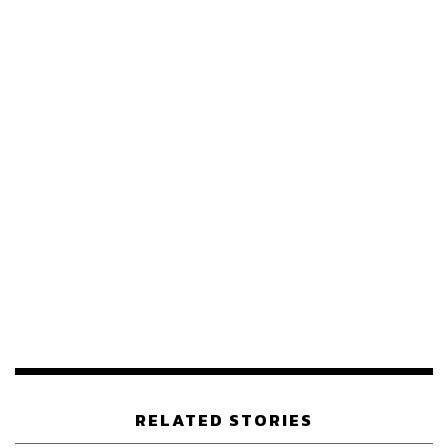
พรรค ตามกฎหมายพรรคการเมืองที่กำหนดให้ผู้ลงสมัคร
ส.ส. ต้องสังกัดพรรคการเมือง 90 วัน ก่อนวันเลือกตั้ง
บรรยากาศการย้ายพรรคการเมืองจึงคึกคัก แต่ดูเหมือน
‘พรรคพลังประชารัฐ’ จะสนุกอยู่ข้างเดียว
RELATED STORIES