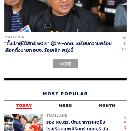
ดนัยฤทธิ์ วัชราภรณ์
ศุภสิธ เตชะตานนท์
ชูกัน กุลวงษา
วิรัช รัตนเศรษฐ
ทัศนียา รัตนเศรษฐ
POLITICS
อธิรัฐ รัตนเศรษฐ
“ตั้งเป้าผู้ใช้สิทธิ 60%” ผู้ว่าฯ-กกต. เตรียมความพร้อม
สุภรณ์ อัตถาวงศ์
83
เลือกตั้งนายก อบจ. ร้อยเอ็ด พรุ่งนี้
ตรีนุช เทียนทอง
พล.อ. สมชาย วิษณุวงศ์
MORE
อำนวย คลังผา
ฉลอง เรี่ยวแรง
ทวี สุระบาล
กล่ำคาน ปาทาน
MOST POPULAR
สุชาติ ตันเจริญ
อนุชา นาคาศัย
TODAY
WEEK
MONTH
นิพนธ์ คนขยัน
THAILAND
ร.อ. ธรรมนัส พรหมเผ่า
รอง ผบ.ตร. บัญชาการเหตุยิง
0
โรงเรียนเทพศิรินทร์ นนทบุรี สั่ง