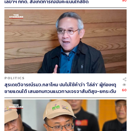
90
เลขาฯ กกต. สังเกตการณ์นับคะแนนใกล้ชิด
จำลอง ครุฑขุนทด
สุรพร ดนัยตั้งตระกูล
จักรวาล ชัยวิรัตน์นุกูล
วันเพ็ญ พร้อมพัฒน์
เอี่ยม ทองใจสด
จักรัตน์ พั้วช่วย
สุรศักดิ์ อนรรฆพันธ์
จรัสฤทธิ์ จันทรสุรินทร์
อิทธิรัตน์ จันทรสุรินทร์
ไผ่ ลิกค์
พ.ต.ท. ไวพจน์ อาภรณ์รัตน์
POLITICS
ปริญญา ฤกษ์หร่าย
สุรเดชวิจารณ์รมว.กลาโหม ปมไม่ใช้คำว่า ‘ไล่ล่า’ ผู้ก่อเหตุ
อนันต์ ผลอำนวย
60
ชายแดนใต้ เสนอทบทวนแนวทางเจรจาสันติสุข-ยกระดับ
สุรสิทธิ์ วงศ์วิทยานันท์
มาตรการชายแดน
เปล่งมณี เร่งสมบูรณ์สุข
วันชัย บุษบา
สุทธิชัย จรูญเนตร
สุชาติ ตันติวณิชชานนท์
เวียง วรเชษฐ์