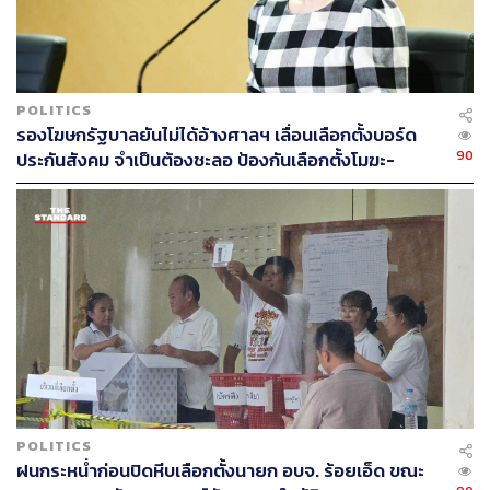
(27 พ.ย.)
นายแพทย์
เหวง โตจิราการ สมาชิกพรรคเพื่อไทย
POLITICS
โพสต์เฟซบุ๊กเปิดเผยรายชื่ออดีต ส.ส. เพื่อไทย ที่ย้ายไปพรรค
รองโฆษกรัฐบาลยันไม่ได้อ้างศาลฯ เลื่อนเลือกตั้งบอร์ด
พลังประชารัฐ จำนวน 40 คน ขณะที่ THE STANDARD
90
ประกันสังคม จำเป็นต้องชะลอ ป้องกันเลือกตั้งโมฆะ-
ตรวจสอบเพิ่มเติม พบว่ามีอดีต ส.ส. ตั้งแต่ยุคไทยรักไทย พลัง
ปกป้องสิทธิผู้ประกันตน
ประชาชน และเพื่อไทยอย่างน้อยกว่า 44 คน ที่ย้ายขั้วเปลี่ยน
ข้างตามรายชื่อดังนี้
สุริยะ จึงรุ่งเรืองกิจ
สมศักดิ์ เทพสุทิน
วราเทพ รัตนากร (อดีตรัฐมนตรีประจำสำนักนายก
รัฐมนตรี ในรัฐบาลยิ่งลักษณ์ ชินวัตร)
สันติ พร้อมพัฒน์
สุพล ฟองงาม
ปรีชา เร่งสมบูรณ์สุข
วีระกร คำประกอบ
POLITICS
ฝนกระหน่ำก่อนปิดหีบเลือกตั้งนายก อบจ. ร้อยเอ็ด ขณะ
ฐานิสร์ เทียนทอง