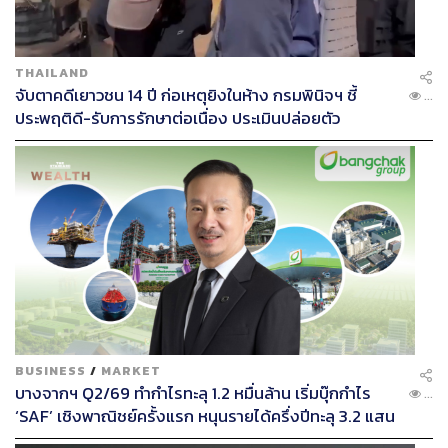
อ้อแอ้-นพวรรณ หัวใจมั่น (พริตตี้)
THAILAND
จับตาคดีเยาวชน 14 ปี ก่อเหตุยิงในห้าง กรมพินิจฯ ชี้
...
ประพฤติดี-รับการรักษาต่อเนื่อง ประเมินปล่อยตัว
BUSINESS
/
MARKET
บางจากฯ Q2/69 ทำกำไรทะลุ 1.2 หมื่นล้าน เริ่มบุ๊กกำไร
ภาพประกอบ:
Dreaminem
...
‘SAF’ เชิงพาณิชย์ครั้งแรก หนุนรายได้ครึ่งปีทะลุ 3.2 แสน
TAGS:
การเลือกตั้ง
การจัดตั้งพรรคการเมือง
ล้าน