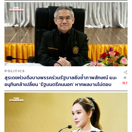
‘วิเชียร ชวลิต’ นายทะเบียนพรรคพลังประชารัฐ เปิดเผยว่า
ตั้งแต่พรรคพลังประชารัฐเปิดรับบุคคลเพื่อเข้าเป็นสมาชิก
พรรค จนถึงวันนี้วันที่ 26 พ.ย. มีผู้มาสมัครสมาชิกพรรค
จำนวนมากกว่า 1,300 คน
ในจำนวนนี้ THE STANDARD รวบรวมเฉพาะอดีต ส.ส. จาก
พรรคต่างๆ และคนดังที่เรียกเสียงฮือฮาที่มาสมัครสมาชิก
พรรคพลังประชารัฐ
POLITICS
สุรเดชห่วงดึงบางพรรคร่วมรัฐบาลยิ่งซ้ำภาพลักษณ์ แนะ
157
อนุทินกล้าเปลี่ยน ‘รัฐมนตรีคนนอก’ หากผลงานไม่ตอบ
โจทย์ เปิดทางคนเก่งช่วยประเทศ