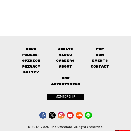
News
Wealth
Pop
Podcast
Video
Now
Opinion
Careers
Events
Privacy
About
Contact
Policy
FOR
ADVERTISING
MEMBERSHIP
© 2017-
2026
The Standard. All rights reserved.