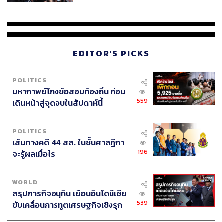
นอกจากนี้ยังมีอดีต ส.ส. พรรคการเมืองอื่นๆ อีก อาทิ พรรค
ยืนยันครูเสียชีวิต 5 ราย เจ็บ 22
พลังชล อย่างน้อย 5 คน ได้แก่ อิทธิพล คุณปลื้ม, สุชาติ ชม
ราย
กลิ่น, รณเทพ อนุวัฒน์, พันธุ์ศักดิ์ เกตุวัตถา และปรเมศวร์
งามพิเชษฐ์
EDITOR'S PICKS
อดีต ส.ส. พรรคชาติพัฒนา อย่างน้อย 3 คน ได้แก่ รัตนา จง
สุทธานามณี, มงคล จงสุทธานามณี และจำลอง ครุฑขุนทด
POLITICS
มหากาพย์โกงข้อสอบท้องถิ่น ก่อน
อดีต ส.ส. พรรคชาติไทย อย่างน้อย 2 คน ได้แก่ มณเฑียร
559
เดินหน้าสู่จุดจบในสัปดาห์นี้
สงฆ์ประชา และภิญโญ นิโรจน์
POLITICS
อดีต ส.ส. พรรคความหวังใหม่ อย่างน้อย 2 คน ได้แก่ ศุภสิธ
เส้นทางคดี 44 สส. ในชั้นศาลฎีกา
เตชะตานนท์ และกิ่งกาญจน์ ณ เชียงใหม่
196
จะรู้ผลเมื่อไร
และอดีต ส.ส. พรรครวมชาติพัฒนา อย่างน้อย 1 คน คือ สม
ชัย ฉัตรพัฒนศิริ อดีต ส.ส. นครราชสีมา
WORLD
สรุปภารกิจอนุทิน เยือนอินโดนีเซีย
539
ขับเคลื่อนการทูตเศรษฐกิจเชิงรุก
ประกาศหุ้นส่วนยุทธศาสตร์ไทย –