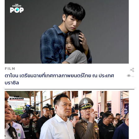
พรรคพลังประชารัฐ
เลือกตั้ง101
175
ABOUT THE AUTHOR
พลวุฒิ สงสกุล
Content creator การเมือง ประจำสำนักข่าว
THE STANDARD
FILM
ตาโขน เตรียมฉายที่เทศกาลภาพยนตร์ไทย ณ ประเทศ
...
บราซิล