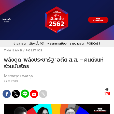
วันเลือกตั้ง
EXPIRED
ข่าวล่าสุด
เลือกตั้ง 101
พรรคการเมือง
รายงานสด
PODCAST
/
THAILAND
POLITICS
พลังดูด ‘พลังประชารัฐ’ อดีต ส.ส. – คนดังแห่
ร่วมนับร้อย
โดย
พลวุฒิ สงสกุล
27.11.2018
175