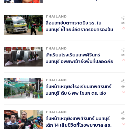
ขณะที่อดีต ส.ส. พรรคประชาธิปัตย์ มีอย่างน้อยกว่า 14 คนที่
ค้นหา 2 รอบยืนยันไร้คนติดค้าง พบ
ย้ายมาอยู่กับพลังประชารัฐ โดยกลุ่มใหญ่สุดคือโซนภาค
ศพปู่-ย่าที่บ้านพักผู้ก่อเหตุ
ตะวันออก ได้แก่
THAILAND
สื่อนอกจับตากราดยิง รร. ใน
ณัฏฐพล ทีปสุวรรณ (กทม. ประชาธิปัตย์)
0
นนทบุรี ชี้ไทยมีอัตราครอบครองปืน
พุทธิพงษ์ ปุณณกันต์ (กทม. ประชาธิปัตย์)
สูงในระดับต้นของภูมิภาค
ธวัชชัย อนามพงษ์ (จันทบุรี ประชาธิปัตย์)
ยุคล ชนะวัฒน์ปัญญา (จันทบุรี ประชาธิปัตย์)
THAILAND
บุญเลิศ ไพรินทร์ (ฉะเชิงเทรา ประชาธิปัตย์)
นักเรียนโรงเรียนเทพศิรินทร์
พล.ต.ท. พิทักษ์ จารุสมบัติ (ฉะเชิงเทรา ประชาธิปัตย์)
0
นนทบุรี อพยพเข้ายังพื้นที่ปลอดภัย
สรวุฒิ เนื่องจำนงค์ (ชลบุรี ประชาธิปัตย์)
ชั่วคราว หลังเหตุใช้อาวุธปืนภายใน
ทวี สุระบาล (ตรัง ประชาธิปัตย์ )
โรงเรียนคลี่คลาย
ทศพล เพ็งส้ม (นนทบุรี ประชาธิปัตย์)
THAILAND
วิชัย ล้ำสุทธิ (ระยอง ประชาธิปัตย์)
คืบหน้าเหตุยิงโรงเรียนเทพศิรินทร์
แสนคม อนามพงษ์ (บัญชีรายชื่อ ประชาธิปัตย์)
0
นนทบุรี ดับ 6 ศพ โฆษก ตร. เร่ง
กัลยา รุ่งวิจิตรชัย (สระบุรี ประชาธิปัตย์)
สอบปมขโมยปืนปู่ก่อเหตุ
อัฏฐพล โพธิพิพิธ (กาญจนบุรี ประชาธิปัตย์)
THAILAND
ธรรมวิชญ์ โพธิพิพิธ (บัญชีรายชื่อ ประชาธิปัตย์)
คืบหน้าเหตุยิงเทพศิรินทร์ นนทบุรี
0
เด็ก 14 เสียชีวิตที่โรงพยาบาล สธ.