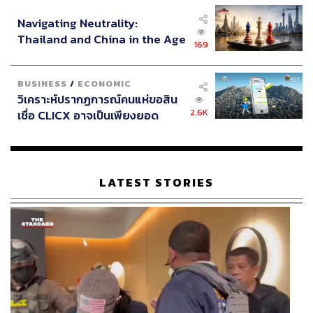
อินโดนีเซีย
Navigating Neutrality:
Thailand and China in the Age
169
of a New Global Order
BUSINESS
/
ECONOMIC
วิเคราะห์ปรากฏการณ์คนแห่ขอสิน
2.6K
เชื่อ CLICX อาจเป็นเพียงยอด
ภูเขาน้ำแข็ง ของปัญหาหนี้ครัว
เรือนไทยที่ถูกซุกไว้
LATEST STORIES
ส่วนคนดังที่สร้างกระแสให้กับพรรคพลังประชารัฐ มีดังนี้
กลุ่มตระกูลอัศวเหม
วทันยา วงษ์โอภาสี (มาดามเดียร์)
สงกานต์ อัจฉริยะทรัพย์ (ทนายความ)
เดชนัฐวิทย์ เตริยาภิรมย์ (ลูกชายของบุญทรง เตริยา
ภิรมย์)
เชษฐวุฒิ วัชรคุณ (นักแสดง)
เวสป้า อาร์สยาม (ศิลปิน)