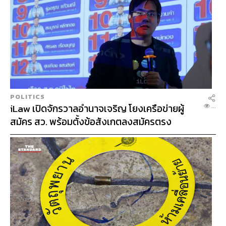
IVE
NT
POLITICS
iLaw เปิดจักรวาลอำนาจเจริญ โยงเครือข่ายผู้
...
สมัคร สว. พร้อมตั้งข้อสังเกตลงสมัครตรง
คุณสมบัติหรือไม่