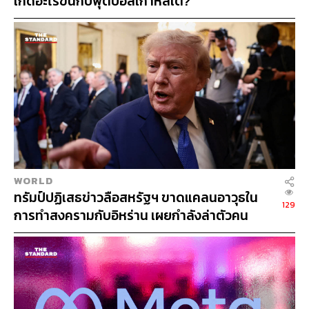
เกิดอะไรขึ้นกับฟุตบอลเกาหลีใต้?
T
WORLD
ทรัมป์ปฏิเสธข่าวลือสหรัฐฯ ขาดแคลนอาวุธใน
129
การทำสงครามกับอิหร่าน เผยกำลังล่าตัวคน
ปล่อยข่าว