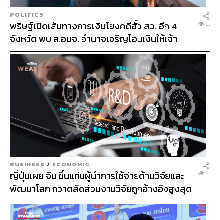
N
POLITICS
พริษฐ์เปิดเส้นทางการเงินโยงคดีฮั้ว สว. อีก 4
...
จังหวัด พบ ส.อบจ. อำนาจเจริญโอนเงินให้เจ้า
หน้าที่ กกต. ฝ่ายสืบสวน
BUSINESS
/
ECONOMIC
ญี่ปุ่นเผย จีน ขึ้นแท่นผู้นำการใช้จ่ายด้านวิจัยและ
...
พัฒนาโลก กวาดสัดส่วนงานวิจัยถูกอ้างอิงสูงสุด
แซงสหรัฐฯ