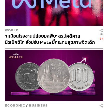
WORLD
‘เหมือนโรงงานปล่อยมลพิษ’ สรุปคดีศาล
84
นิวเม็กซิโก สั่งปรับ Meta ชี้กระทบสุขภาพจิตเด็ก
คุมเข้ม AI Chatbot
SS
ECONOMIC
/
BUSINESS