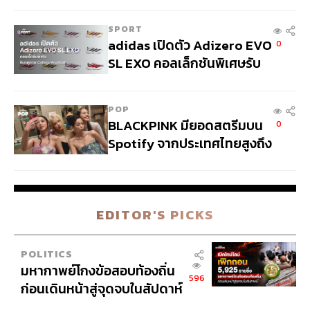
กสทช. ชี้ยังไม่ใช่ผู้เดือดร้อน
เสียหาย
N
SPORT
adidas เปิดตัว Adizero EVO
0
SL EXO คอลเล็กชันพิเศษรับ
ฤดูกาล College Football
POP
BLACKPINK มียอดสตรีมบน
0
Spotify จากประเทศไทยสูงถึง
536 ล้านครั้ง ตลอด 10 ปีที่
ผ่านมา
EDITOR'S PICKS
POLITICS
มหากาพย์โกงข้อสอบท้องถิ่น
596
ก่อนเดินหน้าสู่จุดจบในสัปดาห์
นี้