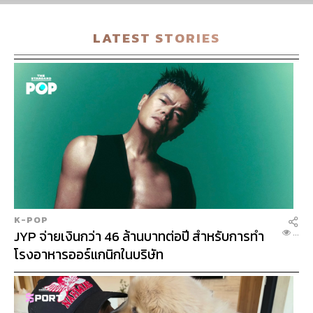
ซุกไว้
LATEST STORIES
K-POP
SHIP
JYP จ่ายเงินกว่า 46 ล้านบาทต่อปี สำหรับการทำ
...
โรงอาหารออร์แกนิกในบริษัท