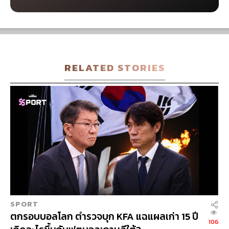
IC
RELATED STORIES
SPORT
ตกรอบบอลโลก ตำรวจบุก KFA แฉแผลเก่า 15 ปี
106