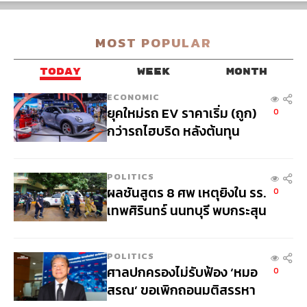
MOST POPULAR
TODAY
WEEK
MONTH
ECONOMIC
ยุคใหม่รถ EV ราคาเริ่ม (ถูก)
0
กว่ารถไฮบริด หลังต้นทุน
แบตเตอรี่ลดลง - จีนแห่บุก
ตลาดเกิดใหม่
POLITICS
ผลชันสูตร 8 ศพ เหตุยิงใน รร.
0
เทพศิรินทร์ นนทบุรี พบกระสุน
เข้าจุดสำคัญ ‘ศีรษะ-หน้าอก’
ครูถูกยิง 4 นัด จากระยะไกล
POLITICS
ศาลปกครองไม่รับฟ้อง ‘หมอ
0
สรณ’ ขอเพิกถอนมติสรรหา