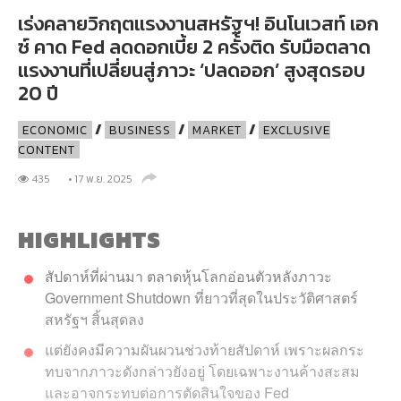
เร่งคลายวิกฤตแรงงานสหรัฐฯ! อินโนเวสท์ เอก
ซ์ คาด Fed ลดดอกเบี้ย 2 ครั้งติด รับมือตลาด
แรงงานที่เปลี่ยนสู่ภาวะ ‘ปลดออก’ สูงสุดรอบ
20 ปี
/
/
/
ECONOMIC
BUSINESS
MARKET
EXCLUSIVE
CONTENT
435
• 17 พ.ย. 2025
ANDARD
HIGHLIGHTS
สัปดาห์ที่ผ่านมา ตลาดหุ้นโลกอ่อนตัวหลังภาวะ
Government Shutdown ที่ยาวที่สุดในประวัติศาสตร์
สหรัฐฯ สิ้นสุดลง
แต่ยังคงมีความผันผวนช่วงท้ายสัปดาห์ เพราะผลกระ
ทบจากภาวะดังกล่าวยังอยู่ โดยเฉพาะงานค้างสะสม
และอาจกระทบต่อการตัดสินใจของ Fed