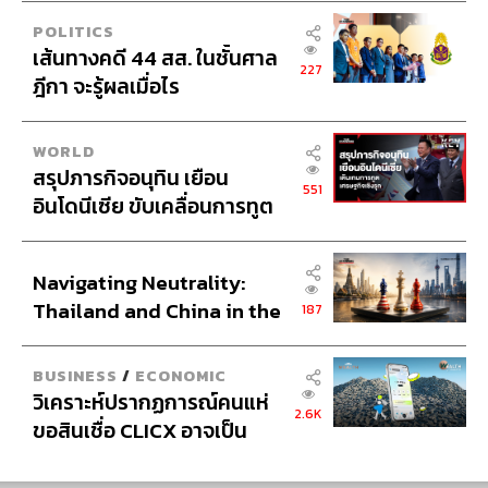
POLITICS
เส้นทางคดี 44 สส. ในชั้นศาล
227
ฎีกา จะรู้ผลเมื่อไร
WORLD
H
สรุปภารกิจอนุทิน เยือน
551
EMENT
อินโดนีเซีย ขับเคลื่อนการทูต
เศรษฐกิจเชิงรุก ประกาศหุ้น
ส่วนยุทธศาสตร์ไทย –
Navigating Neutrality:
อินโดนีเซีย
Thailand and China in the
187
Age of a New Global
Order
BUSINESS
/
ECONOMIC
วิเคราะห์ปรากฏการณ์คนแห่
2.6K
ขอสินเชื่อ CLICX อาจเป็น
เพียงยอดภูเขาน้ำแข็ง ของ
ปัญหาหนี้ครัวเรือนไทยที่ถูก