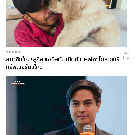
SPORT
สมาชิกใหม่! ลูอิส แฮมิลตัน เปิดตัว ‘Halo’ โกลเดนรี
...
ทรีฟเวอร์ตัวใหม่
LE &