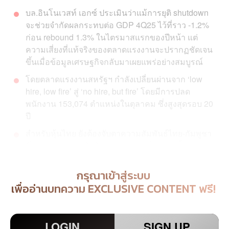
บล.อินโนเวสท์ เอกซ์ ประเมินว่าแม้การยุติ shutdown
จะช่วยจำกัดผลกระทบต่อ GDP 4Q25 ไว้ที่ราว -1.2%
ก่อน rebound 1.3% ในไตรมาสแรกของปีหน้า แต่
ความเสี่ยงที่แท้จริงของตลาดแรงงานจะปรากฏชัดเจน
ขึ้นเมื่อข้อมูลเศรษฐกิจกลับมาเผยแพร่อย่างสมบูรณ์
โดยตลาดแรงงานสหรัฐฯ กำลังเปลี่ยนผ่านจาก ‘low
hire, low fire’ สู่ ‘no hire, but fire’ โดยมีการปลด
พนักงาน 153,074 ตำแหน่งในตุลาคม ซึ่งสูงสุดรอบ 20
ปี
สำหรับหุ้นไทย ยังต้องจับตาความสัมพันธ์ไทย-กัมพูชา
ซึ่งอาจกระทบต่อจิตวิทยาการลงทุนในระยะสั้น แม้จะ
มีผลกระทบจำกัดต่อผลประกอบการ บจ. ไทย ก็ตาม
กรุณาเข้าสู่ระบบ
เพื่ออ่านบทความ EXCLUSIVE CONTENT ฟรี!
LOGIN
SIGN UP