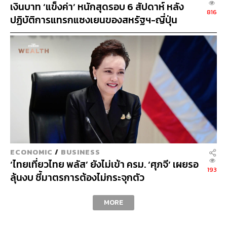
เงินบาท ‘แข็งค่า’ หนักสุดรอบ 6 สัปดาห์ หลัง
816
ปฏิบัติการแทรกแซงเยนของสหรัฐฯ-ญี่ปุ่น
Standard Chartered เปิดเป้าสิ้นปีนี้จ่อแข็งต่อ
แตะ 32.50 บาทต่อดอลลาร์
ECONOMIC
/
BUSINESS
‘ไทยเที่ยวไทย พลัส’ ยังไม่เข้า ครม. ‘ศุภจี’ เผยรอ
193
ลุ้นงบ ชี้มาตรการต้องไม่กระจุกตัว
CURRENCY
MORE