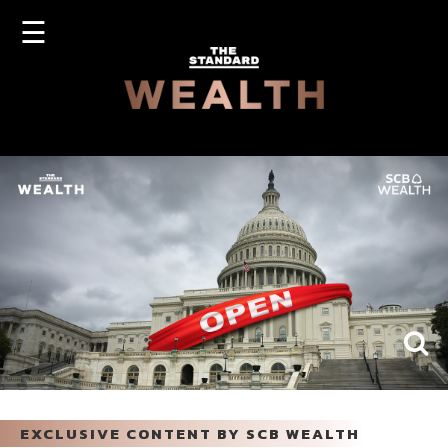
☰
OG
SIGN
N
UP
EXCLUSIVE CONTENT BY SCB WEALTH