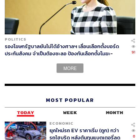
POLITICS
รองโฆษกรัฐบาลยันไม่ได้อ้างศาลฯ เลื่อนเลือกตั้งบอร์ด
91
ประกันสังคม จำเป็นต้องชะลอ ป้องกันเลือกตั้งโมฆะ-
ปกป้องสิทธิผู้ประกันตน
MORE
MOST POPULAR
TODAY
WEEK
MONTH
ECONOMIC
ยุคใหม่รถ EV ราคาเริ่ม (ถูก) กว่า
0
รถไฮบริด หลังต้นทุนแบตเตอรี่ลด