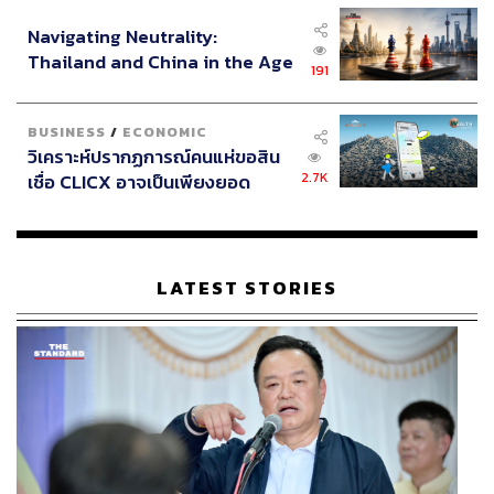
อินโดนีเซีย
Navigating Neutrality:
Thailand and China in the Age
191
of a New Global Order
BUSINESS
/
ECONOMIC
วิเคราะห์ปรากฏการณ์คนแห่ขอสิน
2.7K
เชื่อ CLICX อาจเป็นเพียงยอด
ภูเขาน้ำแข็ง ของปัญหาหนี้ครัว
เรือนไทยที่ถูกซุกไว้
LATEST STORIES