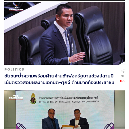
POLITICS
ชัยชนะย้ำความพร้อมฝ่ายค้านซักฟอกรัฐบาลช่วงปลายปี
86
เน้นตรวจสอบผลงานเอกนิติ-ศุภจี ด้านปากท้องประชาชน