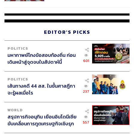
COUTURE กลางสายฝน
EDITOR'S PICKS
POLITICS
มหากาพย์โกงข้อสอบท้องถิ่น ก่อน
601
เดินหน้าสู่จุดจบในสัปดาห์นี้
POLITICS
เส้นทางคดี 44 สส. ในชั้นศาลฎีกา
237
จะรู้ผลเมื่อไร
WORLD
สรุปภารกิจอนุทิน เยือนอินโดนีเซีย
557
ขับเคลื่อนการทูตเศรษฐกิจเชิงรุก
ประกาศหุ้นส่วนยุทธศาสตร์ไทย –