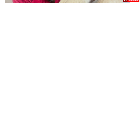
SPORT
สมาชิกใหม่! ลูอิส แฮมิลตัน เปิดตัว ‘Halo’ โกลเดนรีทรีฟ
...
เวอร์ตัวใหม่
POLITICS
พริษฐ์เปิดเส้นทางการเงินโยงคดีฮั้ว สว. อีก 4 จังหวัด พบ
...
ส.อบจ. อำนาจเจริญโอนเงินให้เจ้าหน้าที่ กกต. ฝ่ายสืบสวน