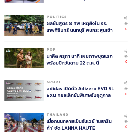
ลง - จีนแห่บุกตลาดเกิดใหม่
POLITICS
ผลชันสูตร 8 ศพ เหตุยิงใน รร.
0
เทพศิรินทร์ นนทบุรี พบกระสุนเข้า
จุดสำคัญ ‘ศีรษะ-หน้าอก’ ครูถูกยิง
4 นัด จากระยะไกล
POP
นาคี๓ ครุฑา นาคี เผยภาพชุดแรก
0
พร้อมปักวันฉาย 22 ต.ค. นี้
SPORT
adidas เปิดตัว Adizero EVO SL
0
EXO คอลเล็กชันพิเศษรับฤดูกาล
College Football
THAILAND
เมื่อถนนกลายเป็นรันเวย์ ‘แยกริน
0
คำ’ จัด LANNA HAUTE