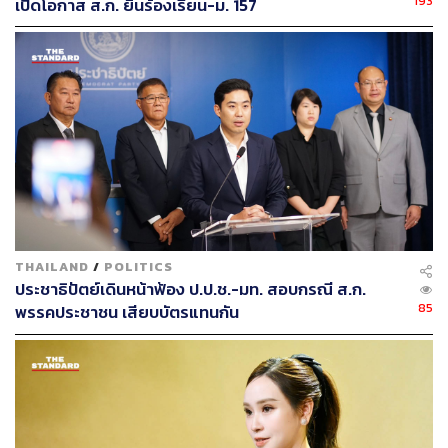
193
เปิดโอกาส ส.ก. ยื่นร้องเรียน-ม. 157
THAILAND
/
POLITICS
ประชาธิปัตย์เดินหน้าฟ้อง ป.ป.ช.-มท. สอบกรณี ส.ก.
85
พรรคประชาชน เสียบบัตรแทนกัน