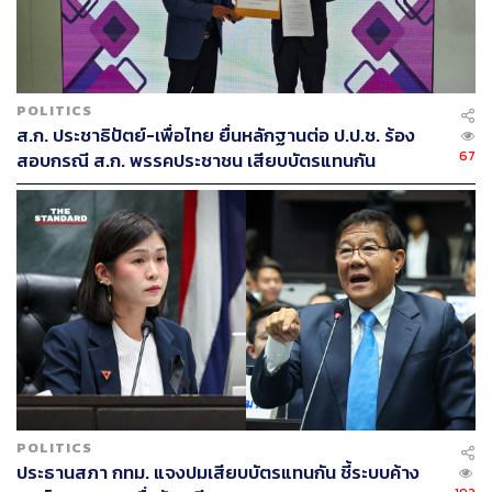
POLITICS
ส.ก. ประชาธิปัตย์-เพื่อไทย ยื่นหลักฐานต่อ ป.ป.ช. ร้อง
67
สอบกรณี ส.ก. พรรคประชาชน เสียบบัตรแทนกัน
POLITICS
ประธานสภา กทม. แจงปมเสียบบัตรแทนกัน ชี้ระบบค้าง