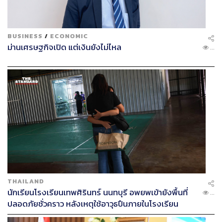
ขบวนในเรื่องเศรษฐกิจสมัยใหม่ การรวบรวมผู้รู้ผู้สนใจใน
การแก้ปัญหาเศรษฐกิจมาร่วมมือกัน
BUSINESS
/
ECONOMIC
แต่แน่นอนว่านโยบายเรื่องความเป็นประชาธิปไตย ยาเสพติด
ม่านเศรษฐกิจเปิด แต่เงินยังไม่ไหล
...
คอร์รัปชัน เรื่องพวกนี้จะเป็นนโยบายสำคัญผสมผสานแนว
ความคิดใหม่ๆ ของคนรุ่นใหม่ ยกตัวอย่าง 30 บาทรักษาทุก
โรค ยังต้องการความปรับปรุงพัฒนาอย่างไร อันนี้เป็นเรื่องที่
ต้องคิด
ส่วนนโยบายของไทยรักไทยที่ยังคงอยู่ ต้องช่วยกันคิดว่าจะ
ช่วยกันพัฒนาปรับปรุงได้อย่างไร
พิสูจน์อักษร:
พรนภัส ชำนาญค้า
TAGS:
การเลือกตั้ง
การจัดตั้งพรรคการเมือง
พรรคไทยรักษาชาติ
THAILAND
นักเรียนโรงเรียนเทพศิรินทร์ นนทบุรี อพยพเข้ายังพื้นที่
...
53
ปลอดภัยชั่วคราว หลังเหตุใช้อาวุธปืนภายในโรงเรียน
คลี่คลาย