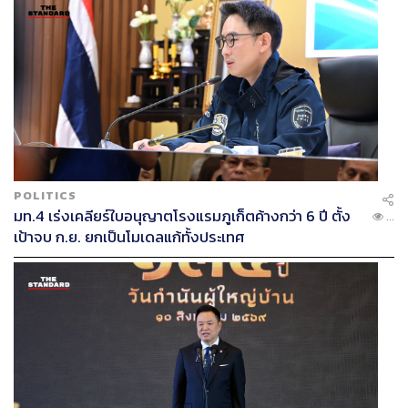
ABOUT THE AUTHOR
พลวุฒิ สงสกุล
Content creator การเมือง ประจำสำนักข่าว
THE STANDARD
ABOUT THE PHOTOGRAPHER
ชาติกล้า สำเนียงแจ่ม
ช่างภาพข่าว ประจำสำนักข่าว THE
STANDARD
POLITICS
มท.4 เร่งเคลียร์ใบอนุญาตโรงแรมภูเก็ตค้างกว่า 6 ปี ตั้ง
...
เป้าจบ ก.ย. ยกเป็นโมเดลแก้ทั้งประเทศ