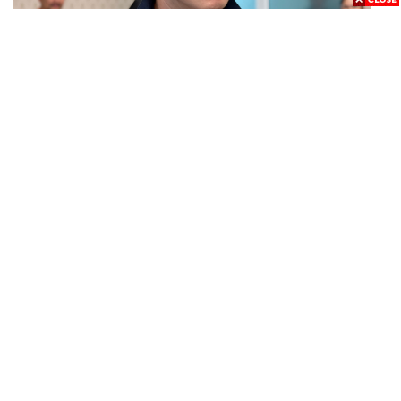
POLITICS
‘วรศิษฎ์’ เผยประกาศบัญชีผู้สอบผ่านท้องถิ่นใหม่วันนี้ วาง
...
ไทม์ไลน์บรรจุแทน 5,925 ราย เริ่ม ต.ค.
K-POP
BLACKPINK ร่วมงานกับพิพิธภัณฑ์แห่งชาติเกาหลี ปล่อย
...
คอลเล็กชันครบรอบ 10 ปีการเดบิวต์