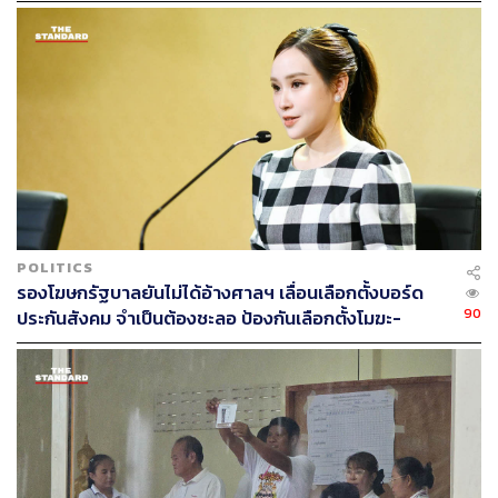
POLITICS
ประกาศตัวเป็นเชื้อสายไทยรักไทย สานต่อพัฒนานโยบาย
รองโฆษกรัฐบาลยันไม่ได้อ้างศาลฯ เลื่อนเลือกตั้งบอร์ด
นายจาตุรนต์กล่าวต่อว่า เรื่องสำคัญคือ ถ้าเป็นรัฐบาลฝ่าย
90
ประกันสังคม จำเป็นต้องชะลอ ป้องกันเลือกตั้งโมฆะ-
ประชาธิปไตย จะมีนโยบายเศรษฐกิจได้อย่างไร จะแก้ปัญหา
ปกป้องสิทธิผู้ประกันตน
เศรษฐกิจได้อย่างไร ทษช. ในฐานะที่เป็นส่วนหนึ่งของ
พรรคการเมืองฝ่ายประชาธิปไตย มีความมั่นใจว่าจะทำ
นโยบายที่ดีและนำนโยบายไปสู่การปฏิบัติได้ เพราะพรรคมี
บุคลากรรุ่นใหม่ มีคนมีวิสัยทัศน์ที่หลากหลายเข้ามาช่วยคิด
นโยบายที่ก้าวไปถึงคนรุ่นใหม่ นักธุรกิจ เศรษฐกิจแบบใหม่
ธุรกิจแบบใหม่ และการใช้เทคโนโลยีเพื่อไม่ให้ประเทศไทย