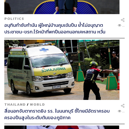
POLITICS
อนุทินกำชับกำนัน ผู้ใหญ่บ้านคุมเข้มปืน ย้ำไม่อนุญาต
...
ประชาชน-ขรก.ไร้หน้าที่พกปืนออกนอกเคหสถาน หวั่น
พฤติกรรมลอกเลียนแบบ จ่อลงพื้นที่เกิดเหตุ
THAILAND
/
WORLD
สื่อนอกจับตากราดยิง รร. ในนนทบุรี ชี้ไทยมีอัตราครอบ
...
ครองปืนสูงในระดับต้นของภูมิภาค