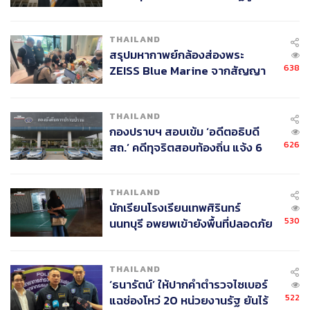
กากี กับ พล.ต.อ. เอก อังสนานนท์
THAILAND
สรุปมหากาพย์กล้องส่องพระ
638
ZEISS Blue Marine จากสัญญา
ผลิต 8.3 ล้าน สู่ข้อพิพาท ‘มา
เวลล์ฯ’ ฟ้อง ‘โทน บางแค’ ผิดนัด
THAILAND
จ่ายหนี้-แอบระบุแบรนด์
กองปราบฯ สอบเข้ม ‘อดีตอธิบดี
626
สถ.’ คดีทุจริตสอบท้องถิ่น แจ้ง 6
ข้อหาหนัก จ่อชง ป.ป.ช. 12 ส.ค. นี้
THAILAND
แนะจับตากติกาหาเสียง-ปราศรัยไม่เสรี
นักเรียนโรงเรียนเทพศิรินทร์
เมื่อถามว่า ถ้าหาก ทษช. สามารถรวมพรรคฝ่าย
530
นนทบุรี อพยพเข้ายังพื้นที่ปลอดภัย
ประชาธิปไตยจัดตั้งรัฐบาลได้ จะแก้ไขผลพวงจากการ
ชั่วคราว หลังเหตุใช้อาวุธปืนภายใน
รัฐประหารอย่างไรบ้าง
โรงเรียนคลี่คลาย
THAILAND
นายจาตุรนต์ตอบว่า จริงๆ มีปัญหาที่จะต้องติดตามดูการปลด
‘ธนารัตน์’ ให้ปากคำตำรวจไซเบอร์
ล็อก และดูว่าปลดล็อกจริงแค่ไหน ให้สิทธิเสรีภาพ
522
แฉช่องโหว่ 20 หน่วยงานรัฐ ยันไร้