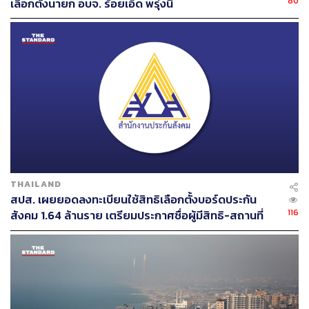
80
เลือกตั้งนายก อบจ. ร้อยเอ็ด พรุ่งนี้
THAILAND
สปส. เผยยอดลงทะเบียนใช้สิทธิเลือกตั้งบอร์ดประกัน
116
สังคม 1.64 ล้านราย เตรียมประกาศชื่อผู้มีสิทธิ-สถานที่
ขอเป็นเรือลำหน้าร่วมขบวนพรรคการเมืองฝ่าย
เลือกตั้ง 10 ส.ค. นี้
ประชาธิปไตย
นายจาตุรนต์กล่าวถึงบทบาทของพรรค ทษช. ว่า ประเมินดู
แล้ว ไม่บอกว่าเราเป็นพรรคอันดับหนึ่ง แต่การเลือกตั้งครั้งนี้
จะมีหลายพรรคแข่งขันกัน และไม่มีใครรู้ว่าผู้สมัครคนไหน
จะได้รับเลือกตั้ง นักการเมืองเก่าในอดีตก็มักจะสอบตก