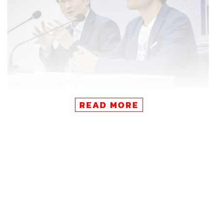
READ MORE
วันนี้ (30 พ.ย.) นายปรีชาพล พงษ์พานิช หัวหน้าพรรคไทย
รักษาชาติ (ทษช.) และนายจาตุรนต์ ฉายแสง ประธานคณะ
กรรมการยุทธศาสตร์พรรค แถลงข่าวทิศทางการเมืองของ
พรรค ทษช. ที่จะดำเนินการต่อไป
นายจาตุรนต์ ในฐานะประธานคณะกรรมการยุทธศาสตร์
พรรค เริ่มต้นด้วยการเกริ่นถึงความเสียหายทางการเมืองและ
เศรษฐกิจในยุคการรัฐประหาร คสช.
โดยนายจาตุรนต์กล่าวว่า เราผ่านการยึดอำนาจ วางกฎกติกา