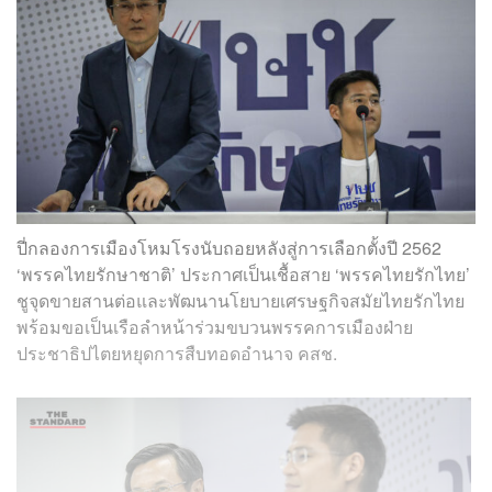
ปี่กลองการเมืองโหมโรงนับถอยหลังสู่การเลือกตั้งปี 2562
‘พรรคไทยรักษาชาติ’ ประกาศเป็นเชื้อสาย ‘พรรคไทยรักไทย’
ชูจุดขายสานต่อและพัฒนานโยบายเศรษฐกิจสมัยไทยรักไทย
พร้อมขอเป็นเรือลำหน้าร่วมขบวนพรรคการเมืองฝ่าย
ประชาธิปไตยหยุดการสืบทอดอำนาจ คสช.