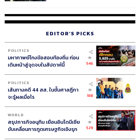
พรรคการเมืองทำอะไรได้แค่ไหน รวมทั้งต้องไปดูระเบียบ
นัยทางการเมือง
การหาเสียงเลือกตั้งว่าให้พรรคการเมืองต่างๆ ทำอะไรได้แค่
ไหน
การหาเสียงจะไม่เสรี การใช้โซเชียลมีเดียอาจถูกจำกัด และ
EDITOR'S PICKS
การปราศรัยหาเสียงจะทำได้แค่ไหนก็ยังไม่ทราบ ทั้งนี้การใช้
โซเชียลมีเดียและการปราศรัยหาเสียงเป็นวิธีที่มีประสิทธิภาพ
POLITICS
และประหยัดที่สุดในการสู้กับพรรคการเมืองที่ใช้อำนาจรัฐ
มหากาพย์โกงข้อสอบท้องถิ่น ก่อน
และใช้เงิน แต่ถ้าถูกจำกัดการเลือกตั้งครั้งนี้จะไม่เสรีเป็น
546
เดินหน้าสู่จุดจบในสัปดาห์นี้
ธรรม
POLITICS
ส่วนต่อไปข้างหน้าจะร่วมมือกันอย่างไรในพรรคฝ่าย
เส้นทางคดี 44 สส. ในชั้นศาลฎีกา
ประชาธิปไตยนั้น ในขั้นนี้พรรคการเมืองใดพร้อมร่วมมือการ
188
จะรู้ผลเมื่อไร
ยับยั้งการสืบทอดอำนาจ เป็นพันธมิตรกับพรรคไทยรักษาชาติ
โดยธรรมชาติ
WORLD
สรุปภารกิจอนุทิน เยือนอินโดนีเซีย
529
ขับเคลื่อนการทูตเศรษฐกิจเชิงรุก
ประกาศหุ้นส่วนยุทธศาสตร์ไทย –