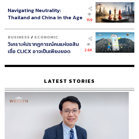
อินโดนีเซีย
Navigating Neutrality:
Thailand and China in the Age
159
of a New Global Order
BUSINESS
/
ECONOMIC
วิเคราะห์ปรากฏการณ์คนแห่ขอสิน
2.6K
เชื่อ CLICX อาจเป็นเพียงยอด
ภูเขาน้ำแข็ง ของปัญหาหนี้ครัว
เรือนไทยที่ถูกซุกไว้
ชูนโยบายเศรษฐกิจมาก่อนการเมือง
LATEST STORIES
เมื่อถามต่อว่า นโยบายที่ ทษช. จะออกแบบระหว่างเรื่องสิทธิ
เสรีภาพกับเรื่องปากท้องจะทำเรื่องไหนเป็นเรื่องแรก
นายจาตุรนต์ตอบว่า เรื่องสำคัญที่สุดคือเรื่องเศรษฐกิจ เรื่อง
รายได้ของประชาชน ปัญหาปากท้อง อันนี้จะเป็นแกนของ
นโยบาย
เรื่องที่สองที่คู่กันคือ การใช้เทคโนโลยีให้ประเทศไทยไม่ตก