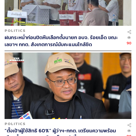
ตกขบวน
“ในส่วนของการคิดนโยบายแก้ปัญหาเศรษฐกิจ เรา (ทษช.)
เอาองค์ความรู้ประสบการณ์มาจากไหน ผมดูไปในผู้บริหาร
POLITICS
แกนนำ ผู้สมัคร ก็พบว่า พรรคไทยรักษาชาติมีความเป็นเชื้อ
ฝนกระหน่ำก่อนปิดหีบเลือกตั้งนายก อบจ. ร้อยเอ็ด ขณะ
สายไทยรักไทย ที่ประชาชนทั่วประเทศคุ้นเคยว่าไทยรักไทย
90
เลขาฯ กกต. สังเกตการณ์นับคะแนนใกล้ชิด
บริหารในประเทศแล้วมีเงินในกระเป๋า มีนโยบายที่ดี นำ
นโยบายที่แถลงไว้ไปปฏิบัติได้จริง” นายจาตุรนต์ กล่าว
นายจาตุรนต์กล่าวต่อว่า เหตุที่เป็นเชื้อสายไทยรักไทย เพราะ
สมาชิกพรรคมาจากพรรคไทยรักไทย และพรรคพลัง
ประชาชน และตนคืออดีตรักษาการหัวหน้าพรรคไทยรักไทย
ความรู้ ประสบการณ์ในการทำนโยบายก็สามารถรวบรวม
ได้ที่นี่ โดยเมื่อรวมทั้งประสบการณ์ของคนรุ่นใหม่และคนที่มี
วิสัยทัศน์ เชื่อว่าจะสามารถนำเสนอนโยบายที่แก้ปัญหา
ประเทศได้โดยเร็ว เป็นประโยชน์กับประชาชนทุกระดับตั้งแต่
ระดับธุรกิจขนาดใหญ่ไปจนถึงคนรากหญ้า ซึ่งนักการเมืองที่
POLITICS
นี่มีประสบการณ์ในการทำเรื่องแบบนี้มาแล้ว
“ตั้งเป้าผู้ใช้สิทธิ 60%” ผู้ว่าฯ-กกต. เตรียมความพร้อม