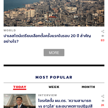
มากกว่า 30% ขณะที่นักการเมืองใหม่เคยประสบความสำเร็จ
มาแล้วหลายครั้ง
“เราเห็นว่ารัฐธรรมนูญนี้ทำให้ขบวนเรือที่จะเดินไปสู่
ประชาธิปไตย ถ้าเป็นเรือลำใหญ่มากก็อาจจะติดปัญหา เราก็
WORLD
ขอเป็นเรือที่ไม่ใหญ่จนเกินไป แต่ขอเป็นเรือลำหน้าที่จะร่วม
ปาเลสไตน์เตรียมเลือกตั้งครั้งแรกในรอบ 20 ปี สำคัญ
ขบวนพาไปสู่ความเป็นประชาธิปไตยและการแก้ปัญหา
83
อย่างไร?
ประเทศ
MORE
“เราไม่อวดอ้างว่าจะเป็นผู้นำพรรคการเมืองฝ่าย
ประชาธิปไตย แต่ในแง่การจัดขบวนเราจะพยายามก้าวไปสู่
ความเป็นเรือลำหน้า ซึ่งทั้งหมดนี้จะต้องยับยั้งการสืบทอด
อำนาจของ พล.อ. ประยุทธ์ ด้วยความเชื่อมั่นว่า ที่
MOST POPULAR
ประเทศไทยเสียหาย ประชาชนเดือดร้อนใน 4-5 ปีมานี้ เพราะ
ความไม่เป็นประชาธิปไตย นี่คือภารกิจของ ทษช. จากนี้ไป
TODAY
WEEK
MONTH
จนถึงวันเลือกตั้ง จนถึงการจัดตั้งรัฐบาล”
INTERVIEW
ไขรหัสตั้ง ผบ.ตร. ‘ความสามารถ
2K
vs อาวุโส’ และอนาคตการปฏิรูปสี