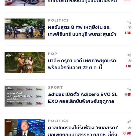
รถไฮบริด หลังต้นทุนแบตเตอรี่ลด
ลง - จีนแห่บุกตลาดเกิดใหม่
POLITICS
ผลชันสูตร 8 ศพ เหตุยิงใน รร.
1.3K
เทพศิรินทร์ นนทบุรี พบกระสุนเข้า
จุดสำคัญ ‘ศีรษะ-หน้าอก’ ครูถูกยิง
4 นัด จากระยะไกล
POP
นาคี๓ ครุฑา นาคี เผยภาพชุดแรก
1.1K
พร้อมปักวันฉาย 22 ต.ค. นี้
SPORT
adidas เปิดตัว Adizero EVO SL
1K
EXO คอลเล็กชันพิเศษรับฤดูกาล
College Football
POLITICS
ศาลปกครองไม่รับฟ้อง ‘หมอสรณ’
0.9K
ขอเพิกถอนมติสรรหา กสทช. ชี้ยัง