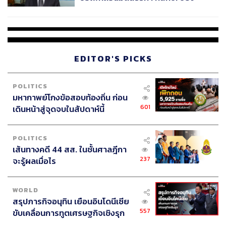
ไม่ใช่ผู้เดือดร้อนเสียหาย
EDITOR'S PICKS
POLITICS
มหากาพย์โกงข้อสอบท้องถิ่น ก่อน
601
เดินหน้าสู่จุดจบในสัปดาห์นี้
POLITICS
เส้นทางคดี 44 สส. ในชั้นศาลฎีกา
237
จะรู้ผลเมื่อไร
WORLD
สรุปภารกิจอนุทิน เยือนอินโดนีเซีย
557
ขับเคลื่อนการทูตเศรษฐกิจเชิงรุก
ประกาศหุ้นส่วนยุทธศาสตร์ไทย –