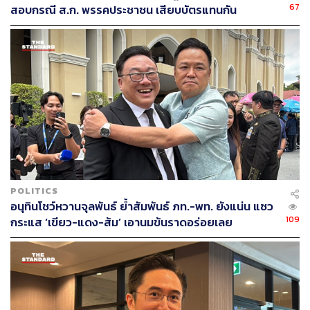
67
สอบกรณี ส.ก. พรรคประชาชน เสียบบัตรแทนกัน
POLITICS
อนุทินโชว์หวานจุลพันธ์ ย้ำสัมพันธ์ ภท.-พท. ยังแน่น แซว
109
กระแส ‘เขียว-แดง-ส้ม’ เอานมข้นราดอร่อยเลย