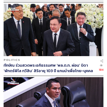
POLITICS
ทักษิณ ร่วมสวดพระอภิธรรมศพ ‘พล.ต.ท. ผ่อน’ บิดา
184
‘พักตร์พิไล ทวีสิน’ สิริอายุ 103 ปี แกนนำเพื่อไทย-บุคคล
หลากวงการร่วมอาลัย