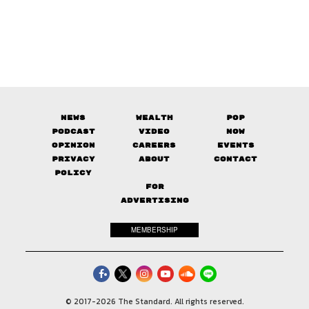
News
Wealth
Pop
Podcast
Video
Now
Opinion
Careers
Events
Privacy
About
Contact
Policy
FOR
ADVERTISING
MEMBERSHIP
© 2017-
2026
The Standard. All rights reserved.