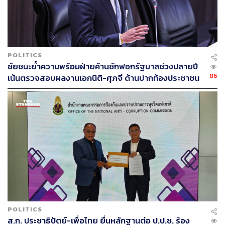
POLITICS
ชัยชนะย้ำความพร้อมฝ่ายค้านซักฟอกรัฐบาลช่วงปลายปี
86
เน้นตรวจสอบผลงานเอกนิติ-ศุภจี ด้านปากท้องประชาชน
POLITICS
ส.ก. ประชาธิปัตย์-เพื่อไทย ยื่นหลักฐานต่อ ป.ป.ช. ร้อง