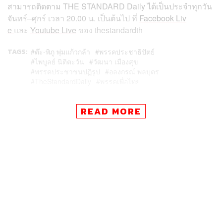
สามารถติดตาม
THE STANDARD Daily
ได้เป็นประจำทุกวัน
จันทร์
–
ศุกร์
เวลา
20.00
น
.
เป็นต้นไป
ที่
Facebook Liv
e
และ
Youtube Live
ของ
thestandardth
TAGS:
ต๊ะ-พิภู พุ่มแก้วกล้า
พรรคประชาธิปัตย์
ไพบูลย์ นิติตะวัน
วัฒนา เมืองสุข
พรรคประชาชนปฏิรูป
อลงกรณ์ พลบุตร
TheStandardDaily
พรรคเพื่อไทย
READ MORE
23
ABOUT THE AUTHOR
THE STANDARD TEAM
กองบรรณาธิการ THE STANDARD