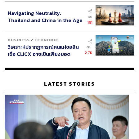
อินโดนีเซีย
Navigating Neutrality:
Thailand and China in the Age
191
of a New Global Order
BUSINESS
/
ECONOMIC
วิเคราะห์ปรากฏการณ์คนแห่ขอสิน
2.7K
เชื่อ CLICX อาจเป็นเพียงยอด
ภูเขาน้ำแข็ง ของปัญหาหนี้ครัว
เรือนไทยที่ถูกซุกไว้
LATEST STORIES