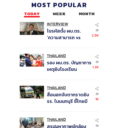
ไว้
MOST POPULAR
TODAY
WEEK
MONTH
INTERVIEW
ไขรหัสตั้ง ผบ.ตร.
2.5K
‘ความสามารถ vs
อาวุโส’ และอนาคตการ
ปฏิรูปสีกากี กับ
พล.ต.อ. เอก อังสนา
THAILAND
รอง ผบ.ตร. บัญชาการ
นนท์
1.2K
เหตุยิงโรงเรียน
เทพศิรินทร์ นนทบุรี สั่ง
ค้นหา 2 รอบยืนยันไร้
คนติดค้าง พบศพปู่-ย่า
THAILAND
สื่อนอกจับตากราดยิง
ที่บ้านพักผู้ก่อเหตุ
1K
รร. ในนนทบุรี ชี้ไทยมี
อัตราครอบครองปืนสูง
ในระดับต้นของภูมิภาค
THAILAND
สรุปมหากาพย์กล้อง