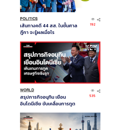
POLITICS
192
เส้นทางคดี 44 สส. ในชั้นศาล
ฎีกา จะรู้ผลเมื่อไร
WORLD
535
สรุปภารกิจอนุทิน เยือน
อินโดนีเซีย ขับเคลื่อนการทูต
เศรษฐกิจเชิงรุก ประกาศหุ้น
ส่วนยุทธศาสตร์ไทย –
อินโดนีเซีย