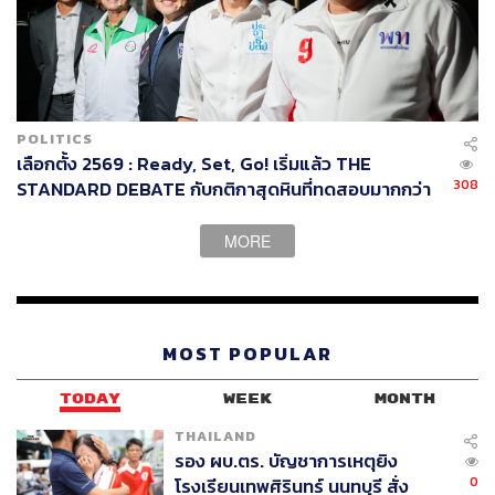
POLITICS
เลือกตั้ง 2569 : Ready, Set, Go! เริ่มแล้ว THE
308
STANDARD DEBATE กับกติกาสุดหินที่ทดสอบมากกว่า
คำพูด
MORE
MOST POPULAR
TODAY
WEEK
MONTH
THAILAND
รอง ผบ.ตร. บัญชาการเหตุยิง
0
โรงเรียนเทพศิรินทร์ นนทบุรี สั่ง