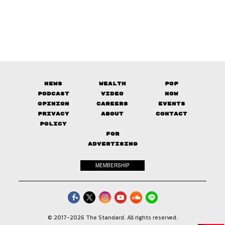
News
Wealth
Pop
Podcast
Video
Now
Opinion
Careers
Events
Privacy
About
Contact
Policy
FOR
ADVERTISING
MEMBERSHIP
© 2017-
2026
The Standard. All rights reserved.