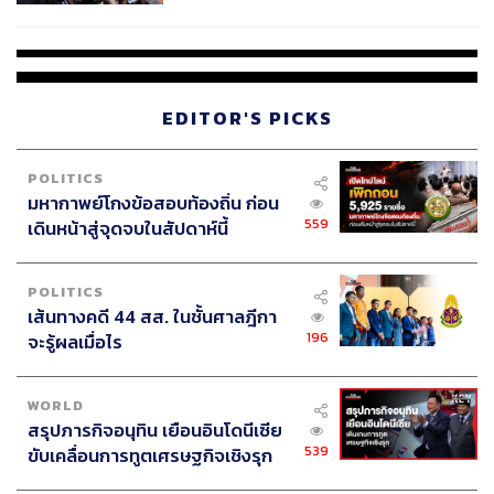
ยืนยันครูเสียชีวิต 5 ราย เจ็บ 22
ราย
EDITOR'S PICKS
POLITICS
มหากาพย์โกงข้อสอบท้องถิ่น ก่อน
559
เดินหน้าสู่จุดจบในสัปดาห์นี้
POLITICS
เส้นทางคดี 44 สส. ในชั้นศาลฎีกา
196
จะรู้ผลเมื่อไร
WORLD
สรุปภารกิจอนุทิน เยือนอินโดนีเซีย
539
ขับเคลื่อนการทูตเศรษฐกิจเชิงรุก
ประกาศหุ้นส่วนยุทธศาสตร์ไทย –