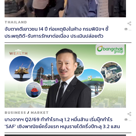
THAILAND
จับตาคดีเยาวชน 14 ปี ก่อเหตุยิงในห้าง กรมพินิจฯ ชี้
...
ประพฤติดี-รับการรักษาต่อเนื่อง ประเมินปล่อยตัว
BUSINESS
/
MARKET
บางจากฯ Q2/69 ทำกำไรทะลุ 1.2 หมื่นล้าน เริ่มบุ๊กกำไร
...
‘SAF’ เชิงพาณิชย์ครั้งแรก หนุนรายได้ครึ่งปีทะลุ 3.2 แสน
ล้าน