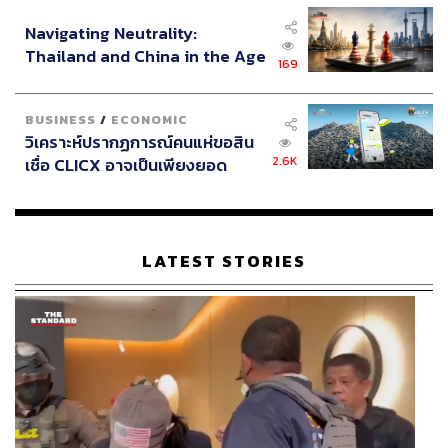
อินโดนีเซีย
Navigating Neutrality:
Thailand and China in the Age
169
of a New Global Order
BUSINESS
/
ECONOMIC
วิเคราะห์ปรากฏการณ์คนแห่ขอสิน
2.6K
เชื่อ CLICX อาจเป็นเพียงยอด
ภูเขาน้ำแข็ง ของปัญหาหนี้ครัว
เรือนไทยที่ถูกซุกไว้
LATEST STORIES