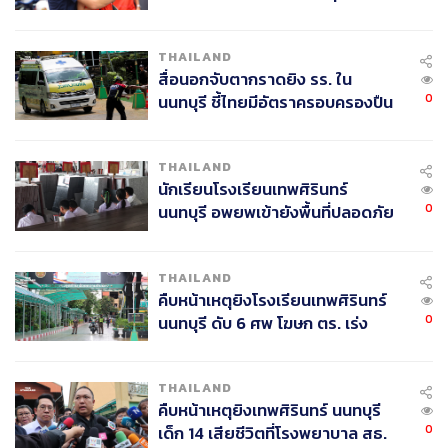
ค้นหา 2 รอบยืนยันไร้คนติดค้าง พบ
ศพปู่-ย่าที่บ้านพักผู้ก่อเหตุ
THAILAND
สื่อนอกจับตากราดยิง รร. ใน
0
นนทบุรี ชี้ไทยมีอัตราครอบครองปืน
สูงในระดับต้นของภูมิภาค
THAILAND
นักเรียนโรงเรียนเทพศิรินทร์
0
นนทบุรี อพยพเข้ายังพื้นที่ปลอดภัย
ชั่วคราว หลังเหตุใช้อาวุธปืนภายใน
โรงเรียนคลี่คลาย
THAILAND
คืบหน้าเหตุยิงโรงเรียนเทพศิรินทร์
0
นนทบุรี ดับ 6 ศพ โฆษก ตร. เร่ง
สอบปมขโมยปืนปู่ก่อเหตุ
THAILAND
คืบหน้าเหตุยิงเทพศิรินทร์ นนทบุรี
0
เด็ก 14 เสียชีวิตที่โรงพยาบาล สธ.