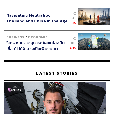
ประกาศหุ้นส่วนยุทธศาสตร์ไทย –
อินโดนีเซีย
Navigating Neutrality:
Thailand and China in the Age
145
of a New Global Order
BUSINESS
/
ECONOMIC
วิเคราะห์ปรากฏการณ์คนแห่ขอสิน
2.4K
เชื่อ CLICX อาจเป็นเพียงยอด
ภูเขาน้ำแข็ง ของปัญหาหนี้ครัว
เรือนไทยที่ถูกซุกไว้
LATEST STORIES