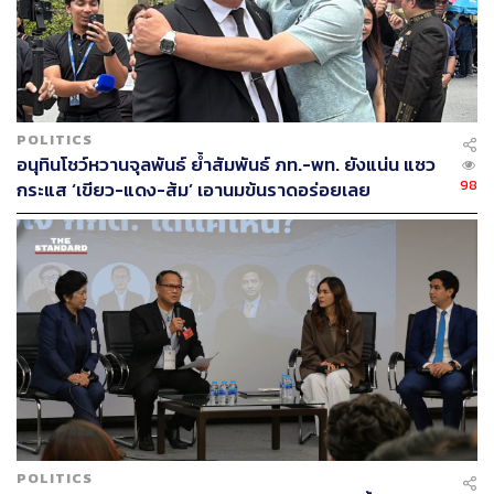
POLITICS
อนุทินโชว์หวานจุลพันธ์ ย้ำสัมพันธ์ ภท.-พท. ยังแน่น แซว
98
กระแส ‘เขียว-แดง-ส้ม’ เอานมข้นราดอร่อยเลย
POLITICS