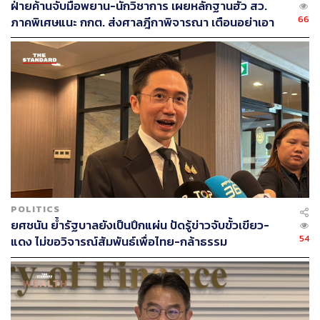
ฝ่ายค้านจับมือพยาน-นักวิชาการ เผยหลักฐานฮั้ว สว.
66
ภาคพิเศษแนะ กกต. ส่งศาลฎีกาพิจารณา เตือนอย่าเอา
ตัวเป็นตู้รับกระสุนแทน
POLITICS
TAGS:
ณิชชา บุญลือ
การเลือกตั้ง
ยศชนัน ย้ำรัฐบาลยังเป็นปึกแผ่น ปัดรู้ข่าวจับขั้วเขียว-
สำนักงานคณะกรรมการการเลือกตั้ง (กกต.)
54
แดง ไม่ขอวิจารณ์สัมพันธ์เพื่อไทย-กล้าธรรม
พรรคเพื่อไทย
เลือกตั้ง ส.ส.
พรรคอนาคตใหม่
ตรีรัตน์ ศิริจันทโรภาส
26