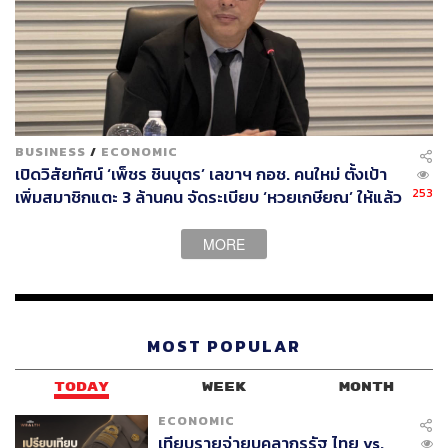
ABOUT THE AUTHOR
ธนกร วงษ์ปัญญา
บรรณาธิการข่าวในประเทศ กอง
บรรณาธิการข่าว THE STANDARD
BUSINESS
/
ECONOMIC
เปิดวิสัยทัศน์ ‘เพ็ชร ชินบุตร’ เลขาฯ กอช. คนใหม่ ตั้งเป้า
ABOUT THE PHOTOGRAPHER
253
เพิ่มสมาชิกแตะ 3 ล้านคน จัดระเบียบ ‘หวยเกษียณ’ ให้แล้ว
ชาติกล้า สำเนียงแจ่ม
เสร็จในปีนี้
ช่างภาพข่าว ประจำสำนักข่าว THE
MORE
STANDARD
MOST POPULAR
TODAY
WEEK
MONTH
ECONOMIC
เทียบรายจ่ายบุคลากรรัฐ ไทย vs.