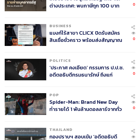
0
ต่างประเทศ: พบภาษีทุก 100 บาท
ของคนไทยใช้ไปกับข้าราชการเฉียด
40 บาท
BUSINESS
แบงก์ไร้สาขา CLICX ปิดรับสมัคร
0
สินเชื่อชั่วคราว พร้อมส่งสัญญาณ
เตือนกลุ่มกู้เงินผิดวัตถุประสงค์-ให้
ข้อมูลเท็จ เตรียมดำเนินคดีเด็ดขาด
POLITICS
‘ประภาศ คงเอียด’ กรรมการ ป.ป.ช.
0
อดีตอธิบดีกรมธนารักษ์ ถึงแก่
อนิจกรรม
POP
Spider-Man: Brand New Day
0
ทำรายได้ 1 พันล้านดอลลาร์จากทั่ว
โลกภายใน 6 วัน
THAILAND
กองปราบฯ สอบเข้ม ‘อดีตอธิบดี