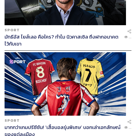
SPORT
มัทธีอัส ไยส์เลอ คือใคร? ทำไม นิวคาสเซิล ถึงฝากอนาคต
...
ไว้กับเขา
SPORT
มากกว่าเกมปรีซีซัน! ‘เสื้อบอลรุ่นพิเศษ’ บอกเล่าเอกลักษณ์
...
ของแต่ละเมือง