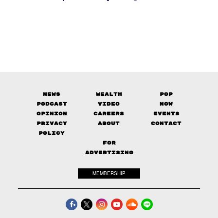
ข้างหน้า
News
Wealth
Pop
Podcast
Video
Now
Opinion
Careers
Events
Privacy
About
Contact
Policy
FOR
ADVERTISING
MEMBERSHIP