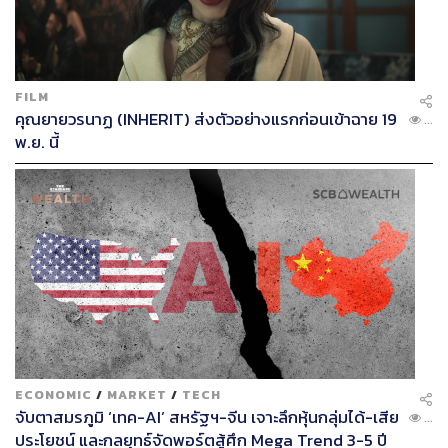
FILM
คุณยายวรนาฏ (INHERIT) ส่งตัวอย่างแรกก่อนเข้าฉาย 19
...
พ.ย. นี้
ECONOMIC
/
MARKET
/
TECH
จับตาสมรภูมิ ‘เทค-AI’ สหรัฐฯ-จีน เจาะลึกหุ้นกลุ่มได้-เสีย
...
ประโยชน์ และกลยุทธ์จัดพอร์ตสู้ศึก Mega Trend 3-5 ปี