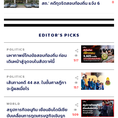
0
สถ.’ คดีทุจริตสอบท้องถิ่น แจ้ง 6
ข้อหาหนัก จ่อชง ป.ป.ช. 12 ส.ค. นี้
EDITOR'S PICKS
POLITICS
มหากาพย์โกงข้อสอบท้องถิ่น ก่อน
517
เดินหน้าสู่จุดจบในสัปดาห์นี้
POLITICS
เส้นทางคดี 44 สส. ในชั้นศาลฎีกา
157
จะรู้ผลเมื่อไร
WORLD
สรุปภารกิจอนุทิน เยือนอินโดนีเซีย
509
ขับเคลื่อนการทูตเศรษฐกิจเชิงรุก