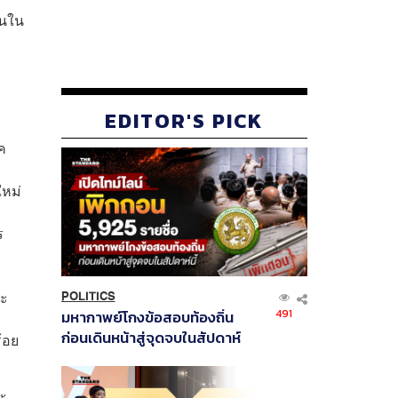
ชนใน
EDITOR'S PICK
ค
ใหม่
ร
ละ
POLITICS
491
มหากาพย์โกงข้อสอบท้องถิ่น
ก่อนเดินหน้าสู่จุดจบในสัปดาห์
้อย
นี้