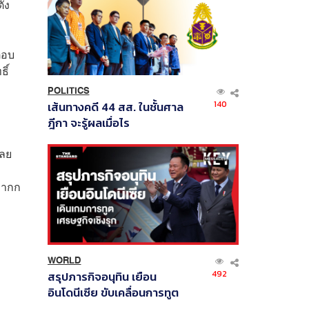
ั้ง
ตอบ
ิ์
POLITICS
140
เส้นทางคดี 44 สส. ในชั้นศาล
ฎีกา จะรู้ผลเมื่อไร
เลย
 มากก
WORLD
492
สรุปภารกิจอนุทิน เยือน
อินโดนีเซีย ขับเคลื่อนการทูต
เศรษฐกิจเชิงรุก ประกาศหุ้น