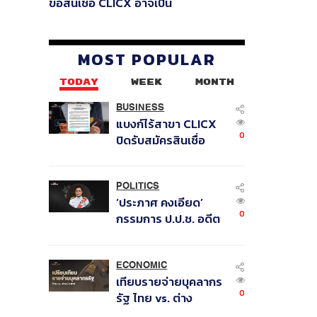
ขอสินเชื่อ CLICX อาจเป็น
เพียงยอดภูเขาน้ำแข็ง ของ
ปัญหาหนี้ครัวเรือนไทยที่ถูกซุก
ไว้
MOST POPULAR
TODAY
WEEK
MONTH
BUSINESS
แบงก์ไร้สาขา CLICX
0
ปิดรับสมัครสินเชื่อ
ชั่วคราว พร้อมส่ง
สัญญาณเตือนกลุ่มกู้
เงินผิดวัตถุประสงค์-ให้
POLITICS
‘ประภาศ คงเอียด’
ข้อมูลเท็จ เตรียม
0
กรรมการ ป.ป.ช. อดีต
ดำเนินคดีเด็ดขาด
อธิบดีกรมธนารักษ์
ถึงแก่อนิจกรรม
ECONOMIC
เทียบรายจ่ายบุคลากร
0
รัฐ ไทย vs. ต่าง
ประเทศ: พบภาษีทุก