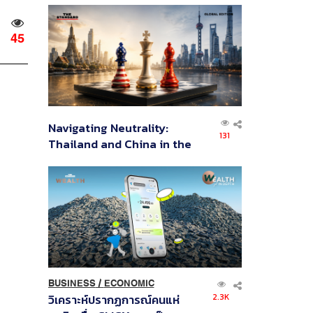
ส่วนยุทธศาสตร์ไทย –
อินโดนีเซีย
45
Navigating Neutrality:
131
Thailand and China in the
Age of a New Global
Order
BUSINESS
/
ECONOMIC
2.3K
วิเคราะห์ปรากฏการณ์คนแห่