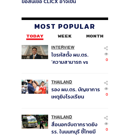
ขอสินเชื่อ CLICX อาจเป็น
เพียงยอดภูเขาน้ำแข็ง ของ
ปัญหาหนี้ครัวเรือนไทยที่ถูกซุก
ไว้
MOST POPULAR
TODAY
WEEK
MONTH
INTERVIEW
ไขรหัสตั้ง ผบ.ตร.
0
‘ความสามารถ vs
อาวุโส’ และอนาคตการ
ปฏิรูปสีกากี กับ
พล.ต.อ. เอก อังสนา
THAILAND
รอง ผบ.ตร. บัญชาการ
นนท์
0
เหตุยิงโรงเรียน
เทพศิรินทร์ นนทบุรี สั่ง
ค้นหา 2 รอบยืนยันไร้
คนติดค้าง พบศพปู่-ย่า
THAILAND
สื่อนอกจับตากราดยิง
ที่บ้านพักผู้ก่อเหตุ
0
รร. ในนนทบุรี ชี้ไทยมี
อัตราครอบครองปืนสูง