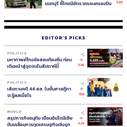
549
นนทบุรี ชี้ไทยมีอัตราครอบครองปืน
สูงในระดับต้นของภูมิภาค
EDITOR'S PICKS
POLITICS
มหากาพย์โกงข้อสอบท้องถิ่น ก่อน
546
เดินหน้าสู่จุดจบในสัปดาห์นี้
POLITICS
เส้นทางคดี 44 สส. ในชั้นศาลฎีกา
188
จะรู้ผลเมื่อไร
WORLD
สรุปภารกิจอนุทิน เยือนอินโดนีเซีย
529
ขับเคลื่อนการทูตเศรษฐกิจเชิงรุก