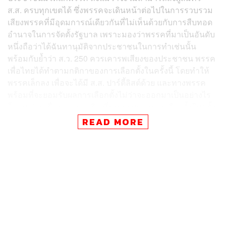
ส.ส. ครบทุกเขตได้ ซึ่งพรรคจะเดินหน้าต่อไปในการรวบรวม
เสียงพรรคที่มีอุดมการณ์เดียวกันที่ไม่เห็นด้วยกับการสืบทอด
อำนาจในการจัดตั้งรัฐบาล เพราะมองว่าพรรคที่มาเป็นอันดับ
หนึ่งถือว่าได้ฉันทานุมัติจากประชาชนในการทำเช่นนั้น
พร้อมกับย้ำว่า ส.ว. 250 ควรเคารพเสียงของประชาชน พรรค
เพื่อไทยได้ทำตามกติกาของการเลือกตั้งในครั้งนี้ โดยทำให้
พรรคเล็กลง เพื่อจะได้มี ส.ส. ปาร์ตี้ลิสต์ด้วย และทางพรรค
พร้อมที่จะยอมรับผลการเลือกตั้งไม่ว่าจะออกมาเป็นอย่างไร
ก็ตาม ส่วนเรื่องความสุจริตเที่ยงธรรมของการเลือกตั้งในครั้ง
นี้ต้องมีการสะสางกันต่อไป
READ MORE
“ส่วนจะไปร่วมกับใคร อย่างไร ต้องเรียนว่า เราขอให้ผลการ
เลือกตั้งออกมาก่อน แต่ในหลักการที่เคยพูดไว้ก็ยังยืนยันตาม
นั้น หนึ่ง ยินดีที่จะร่วมทำงานกับพรรคที่ไม่สนับสนุนการต่อ
ท่ออำนาจ คสช. หรือ พล.อ. ประยุทธ์ สอง เมื่อผลการเลือกตั้ง
ออกมาอย่างไร แปลว่านั่นเป็นความปรารถนาฉันทามติจาก
ประชาชนแล้วว่า ประชาชนให้ใครทำหน้าที่บริหารประเทศ
ก่อน ยืนยันว่าพรรคอันดับหนึ่งไม่ว่าเป็นใครมีสิทธิจัดตั้ง