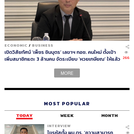
ECONOMIC
/
BUSINESS
เปิดวิสัยทัศน์ ‘เพ็ชร ชินบุตร’ เลขาฯ กอช. คนใหม่ ตั้งเป้า
266
เพิ่มสมาชิกแตะ 3 ล้านคน จัดระเบียบ ‘หวยเกษียณ’ ให้แล้ว
เสร็จในปีนี้
MORE
พิสูจน์อักษร:
พรนภัส ชำนาญค้า
MOST POPULAR
TAGS:
สุดารัตน์ เกยุราพันธุ์
ภูมิธรรม เวชยชัย
พรรคเพื่อไทย
TODAY
WEEK
MONTH
INTERVIEW
ไขรหัสตั้ง ผบ.ตร. ‘ความสามารถ
130