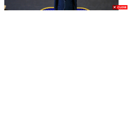
POLITICS
อนุทินกำชับกำนัน ผู้ใหญ่บ้านคุมเข้มปืน ย้ำไม่อนุญาต
...
ประชาชน-ขรก.ไร้หน้าที่พกปืนออกนอกเคหสถาน หวั่น
พฤติกรรมลอกเลียนแบบ จ่อลงพื้นที่เกิดเหตุ
WORLD
/
THAILAND
สื่อนอกจับตากราดยิง รร. ในนนทบุรี ชี้ไทยมีอัตราครอบ
...
ครองปืนสูงในระดับต้นของภูมิภาค