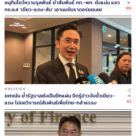
อนุทินโชว์หวานจุลพันธ์ ย้ำสัมพันธ์ ภท.-พท. ยังแน่น แซว
105
กระแส ‘เขียว-แดง-ส้ม’ เอานมข้นราดอร่อยเลย
POLITICS
ยศชนัน ย้ำรัฐบาลยังเป็นปึกแผ่น ปัดรู้ข่าวจับขั้วเขียว-
62
แดง ไม่ขอวิจารณ์สัมพันธ์เพื่อไทย-กล้าธรรม