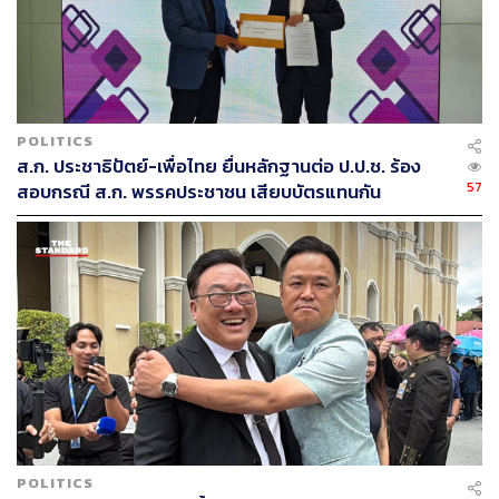
เป็นผู้นำรัฐบาลเสมอไป เช่น ในประเทศสหรัฐอเมริกา ที่โดนั
ลด์ ทรัมป์มีเสียงมหาชนน้อยกว่า เป็นต้น
POLITICS
ส.ก. ประชาธิปัตย์-เพื่อไทย ยื่นหลักฐานต่อ ป.ป.ช. ร้อง
57
สอบกรณี ส.ก. พรรคประชาชน เสียบบัตรแทนกัน
POLITICS