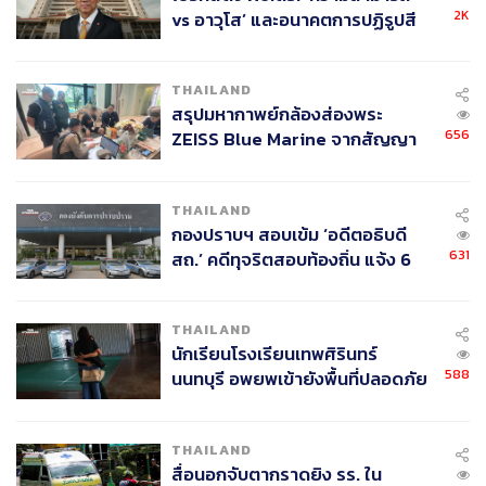
2K
vs อาวุโส’ และอนาคตการปฏิรูปสี
กากี กับ พล.ต.อ. เอก อังสนานนท์
ABOUT THE AUTHOR
THAILAND
ธนกร วงษ์ปัญญา
สรุปมหากาพย์กล้องส่องพระ
บรรณาธิการข่าวในประเทศ กอง
656
ZEISS Blue Marine จากสัญญา
บรรณาธิการข่าว THE STANDARD
ผลิต 8.3 ล้าน สู่ข้อพิพาท ‘มา
เวลล์ฯ’ ฟ้อง ‘โทน บางแค’ ผิดนัด
THAILAND
จ่ายหนี้-แอบระบุแบรนด์
กองปราบฯ สอบเข้ม ‘อดีตอธิบดี
631
สถ.’ คดีทุจริตสอบท้องถิ่น แจ้ง 6
ข้อหาหนัก จ่อชง ป.ป.ช. 12 ส.ค. นี้
THAILAND
นักเรียนโรงเรียนเทพศิรินทร์
588
นนทบุรี อพยพเข้ายังพื้นที่ปลอดภัย
ชั่วคราว หลังเหตุใช้อาวุธปืนภายใน
โรงเรียนคลี่คลาย
THAILAND
สื่อนอกจับตากราดยิง รร. ใน