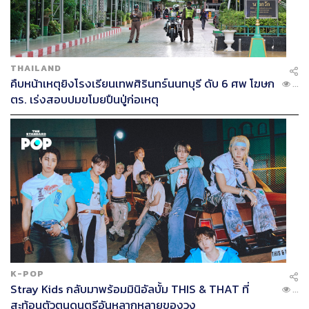
THAILAND
คืบหน้าเหตุยิงโรงเรียนเทพศิรินทร์นนทบุรี ดับ 6 ศพ โฆษก
...
ตร. เร่งสอบปมขโมยปืนปู่ก่อเหตุ
K-POP
Stray Kids กลับมาพร้อมมินิอัลบั้ม THIS & THAT ที่
...
สะท้อนตัวตนดนตรีอันหลากหลายของวง