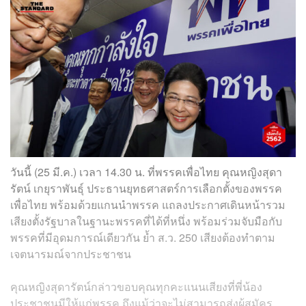
วันนี้ (25 มี.ค.) เวลา 14.30 น. ที่พรรคเพื่อไทย คุณหญิงสุดา
รัตน์ เกยุราพันธุ์
ประธานยุทธศาสตร์การเลือกตั้งของพรรค
เพื่อไทย พร้อมด้วยแกนนำพรรค แถลงประกาศเดินหน้ารวม
เสียงตั้งรัฐบาลในฐานะพรรคที่ได้ที่หนึ่ง พร้อมร่วมจับมือกับ
พรรคที่มีอุดมการณ์เดียวกัน ย้ำ ส.ว. 250 เสียงต้องทำตาม
เจตนารมณ์จากประชาชน
คุณหญิงสุดารัตน์กล่าวขอบคุณทุกคะแนนเสียงที่พี่น้อง
ประชาชนมีให้แก่พรรค ถึงแม้ว่าจะไม่สามารถส่งผู้สมัคร