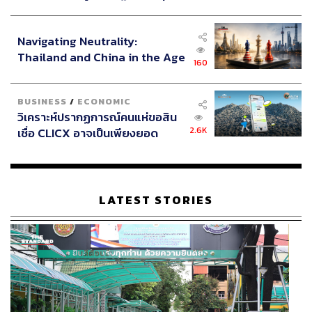
ประกาศหุ้นส่วนยุทธศาสตร์ไทย –
อินโดนีเซีย
Navigating Neutrality:
Thailand and China in the Age
160
of a New Global Order
BUSINESS
/
ECONOMIC
วิเคราะห์ปรากฏการณ์คนแห่ขอสิน
2.6K
เชื่อ CLICX อาจเป็นเพียงยอด
ภูเขาน้ำแข็ง ของปัญหาหนี้ครัว
เรือนไทยที่ถูกซุกไว้
LATEST STORIES