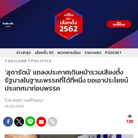
วันเลือกตั้ง
EXPIRED
ข่าวล่าสุด
เลือกตั้ง 101
พรรคการเมือง
รายงานสด
PODCAST
/
THAILAND
POLITICS
‘สุดารัตน์’ แถลงประกาศเดินหน้ารวมเสียงตั้ง
รัฐบาลในฐานะพรรคที่ได้ที่หนึ่ง ขอเอาประโยชน์
ประเทศมาก่อนพรรค
โดย
ธนกร วงษ์ปัญญา
25.03.2019
130