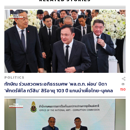
กลับสู่อำนาจ แต่เมื่อเราลงสมัครรับเลือกตั้ง เมื่อเกณฑ์การ
นับคะแนนเป็นอย่างนั้น เราก็เดินหน้าที่จะเลือกตั้ง เพราะ
ต้องการรักษาเจตนารมณ์ความคาดหวังของคนที่เลือกเพื่อ
ไทย ไม่ได้ห่วงว่าเป็น ส.ส. หรือไม่ แม้แต่ตนเอง เราเน้นให้
ส.ส. เขตเยอะ แม้จะรู้ว่าตนไม่ได้เป็น ส.ส. บัญชีรายชื่อ แต่
เชื่อว่า ส.ส. เขตสะท้อนความต้องการของประชาชน ไม่ต้อง
ห่วง ถ้าเกิดเราไม่ได้ปาร์ตี้ลิสต์ก็มีคนดูแลในสภา จะไม่ฝืน
เจตนารมณ์ของประชาชน ยืนยันพรรคเพื่อไทยเราจะไม่ทำ
อะไรให้ประชาชนผิดหวัง ทำในเจตนารมณ์ที่ประชาชน
ต้องการและฝากความหวังไว้ คุยกับพรรคร่วมโดยเอา
ประชาชนและประเทศเป็นที่ตั้ง ผลประโยชน์ของพรรคเป็น
POLITICS
รอง
ทักษิณ ร่วมสวดพระอภิธรรมศพ ‘พล.ต.ท. ผ่อน’ บิดา
150
‘พักตร์พิไล ทวีสิน’ สิริอายุ 103 ปี แกนนำเพื่อไทย-บุคคล
เมื่อถามถึงเรื่องที่พรรคพลังประชารัฐมีเสียงมากกว่าพรรค
หลากวงการร่วมอาลัย
เพื่อไทยนั้น โภคิน พลกุล แกนนำพรรคเพื่อไทย กล่าวว่า ตาม
กติกาแล้วให้ดูที่จำนวน ส.ส. มากกว่าจำนวนเสียงจาก
ประชาชน เพราะการเลือกนายกรัฐมนตรีนั้นต้องดูจาก
จำนวนเสียงของ ส.ส. ซึ่งที่ผ่านมาในหลายประเทศ การมีเสียง
มหาชน (Popular Vote) ไม่ได้หมายความว่าพรรคนั้นจะได้