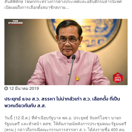
สันติพิทักษ์ โฆษกกระทรวงการต่างประเทศและอธิบดีกรมสารนิเทศ
เปิดเผยถึงการเลือกตั้งสมาชิกสภาผ...
12 มีนาคม 2019
ประยุทธ์ แจง ส.ว. สรรหา ไม่น่ากลัวเท่า ส.ว. เลือกตั้ง ที่เป็น
พวกเดียวกันกับ ส.ส.
วันนี้ (12 มี.ค.) ที่ทำเนียบรัฐบาล พล.อ. ประยุทธ์ จันทร์โอชา นายก
รัฐมนตรี และหัวหน้า คสช. ให้สัมภาษณ์หลังการประชุมคณะรัฐมนตรี
(ครม.) กล่าวถึงกรณีคณะกรรมการสรรหา ส.ว. ได้ส่งรายชื่อ 400 คน