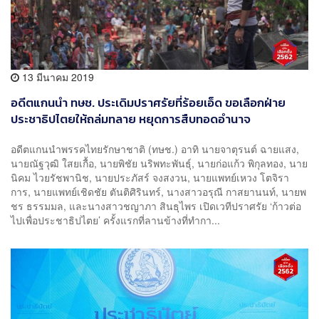
13 มีนาคม 2019
อดีตแกนนำ ทษช. ประเดิมปราศรัยที่ร้อยเอ็ด ขอเลือกฝ่าย
ประชาธิปไตยให้ถล่มทลาย หยุดการสืบทอดอำนาจ
อดีตแกนนำพรรคไทยรักษาชาติ (ทษช.) อาทิ นายจาตุรนต์ ฉายแสง,
นายณัฐวุฒิ ใสยเกื้อ, นายพิชัย นริพทะพันธุ์, นายก่อแก้ว พิกุลทอง, นาย
นิคม ไวยรัชพานิช, นายประภัสร์ จงสงวน, นายแพทย์เหวง โตจิรา
การ, นายแพทย์เชิดชัย ตันติศิรินทร์, นางสาวอรุณี กาสยานนท์, นายพ
ชร ธรรมมล, และนางสาวชญาภา สินธุไพร เปิดเวทีปราศรัย ‘ก้าวต่อ
ไปเพื่อประชาธิปไตย’ ครั้งแรกที่ลานข้างที่ทำกา...