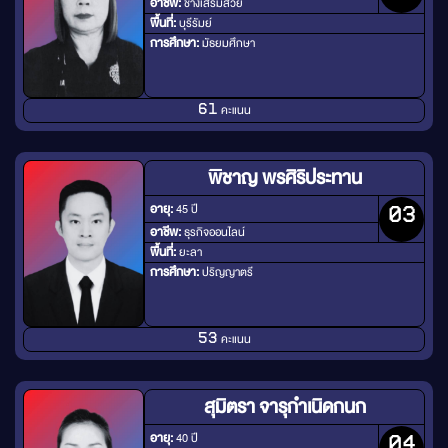
อาชีพ:
ช่างเสริมสวย
พื้นที่:
บุรีรัมย์
การศึกษา:
มัธยมศึกษา
คะแนน
61
พิชาญ พรศิริประทาน
อายุ:
45 ปี
03
อาชีพ:
ธุรกิจออนไลน์
พื้นที่:
ยะลา
การศึกษา:
ปริญญาตรี
คะแนน
53
สุมิตรา จารุกำเนิดกนก
อายุ:
40 ปี
04