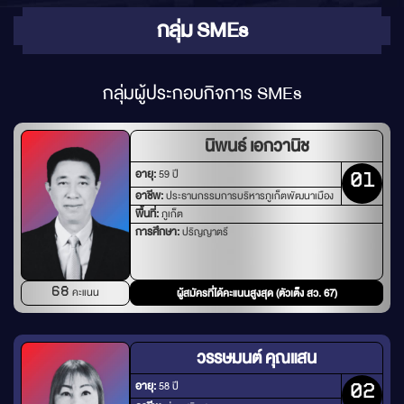
กลุ่ม SMEs
กลุ่มผู้ประกอบกิจการ SMEs
นิพนธ์ เอกวานิช
อายุ:
59 ปี
01
อาชีพ:
ประธานกรรมการบริหารภูเก็ตพัฒนาเมือง
พื้นที่:
ภูเก็ต
การศึกษา:
ปริญญาตรี
คะแนน
68
ผู้สมัครที่ได้คะแนนสูงสุด (ตัวเต็ง สว. 67)
วรรษมนต์ คุณแสน
อายุ:
58 ปี
02