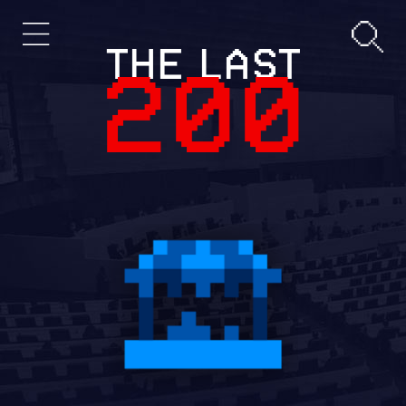
THE LAST
200