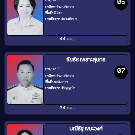
อายุ:
62 ปี
06
อาชีพ:
เจ้าของกิจการ
พื้นที่:
พิจิตร
การศึกษา:
มัธยมศึกษา
คะแนน
44
ชัยธัช เพราะสุนทร
อายุ:
61 ปี
07
อาชีพ:
เจ้าของกิจการ
พื้นที่:
ฉะเชิงเทรา
การศึกษา:
ปริญญาโท
คะแนน
34
มณีรัฐ เขมะวงศ์