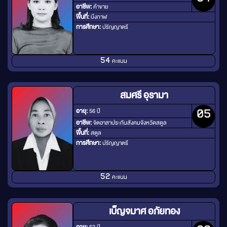
อาชีพ:
ค้าขาย
พื้นที่:
บึงกาฬ
การศึกษา:
ปริญญาตรี
คะแนน
54
สมศรี อุรามา
อายุ:
56 ปี
05
อาชีพ:
จิตอาสาประกันสังคมจังหวัดสตูล
พื้นที่:
สตูล
การศึกษา:
ปริญญาตรี
คะแนน
52
เบ็ญจมาศ อภัยทอง