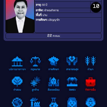
อายุ:
50 ปี
10
อาชีพ:
เจ้าของกิจการ
พื้นที่:
น่าน
การศึกษา:
ปริญญาโท
คะแนน
22