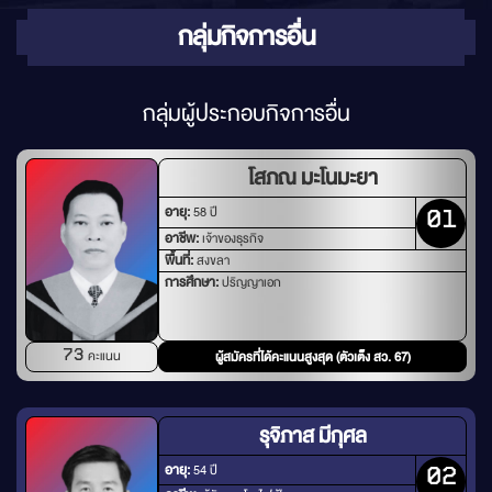
กลุ่มกิจการอื่น
กลุ่มผู้ประกอบกิจการอื่น
โสภณ มะโนมะยา
อายุ:
58 ปี
01
อาชีพ:
เจ้าของธุรกิจ
พื้นที่:
สงขลา
การศึกษา:
ปริญญาเอก
คะแนน
73
ผู้สมัครที่ได้คะแนนสูงสุด (ตัวเต็ง สว. 67)
รุจิภาส มีกุศล
อายุ:
54 ปี
02