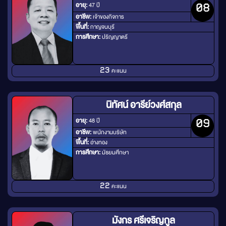
อายุ:
47 ปี
08
อาชีพ:
เจ้าของกิจการ
พื้นที่:
กาญจนบุรี
การศึกษา:
ปริญญาตรี
คะแนน
23
นิทัศน์ อารีย์วงศ์สกุล
อายุ:
48 ปี
09
อาชีพ:
พนักงานบริษัท
พื้นที่:
อ่างทอง
การศึกษา:
มัธยมศึกษา
คะแนน
22
มังกร ศรีเจริญกูล