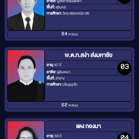
อาชีพ:
ผู้จัดการโรงไฟฟ้า
พื้นที่:
สุรินทร์
การศึกษา:
วิทยาลัยเทคนิก 65
คะแนน
64
พ.ต.ท.สง่า ส่งมหาชัย
อายุ:
67 ปี
03
อาชีพ:
ผู้รับเหมา
พื้นที่:
ลำปาง
การศึกษา:
ปริญญาโท
คะแนน
62
แดง กองมา
อายุ:
59 ปี
04