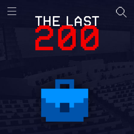
THE LAST
200