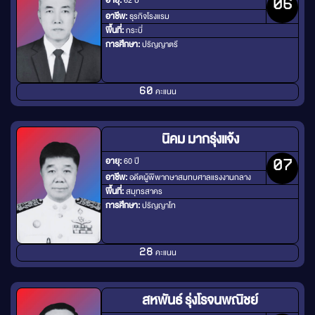
อายุ:
62 ปี
06
อาชีพ:
ธุรกิจโรงแรม
พื้นที่:
กระบี่
การศึกษา:
ปริญญาตรี
คะแนน
60
นิคม มากรุ่งแจ้ง
อายุ:
60 ปี
07
อาชีพ:
อดีตผู้พิพากษาสมทบศาลแรงงานกลาง
พื้นที่:
สมุทรสาคร
การศึกษา:
ปริญญาโท
คะแนน
28
สหพันธ์ รุ่งโรจนพณิชย์