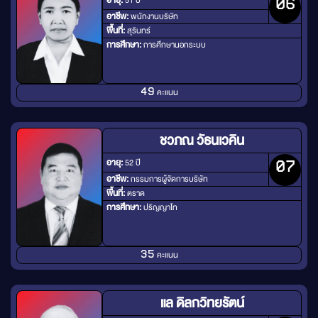
อายุ:
51 ปี
06
อาชีพ:
พนักงานบริษัท
พื้นที่:
สุรินทร์
การศึกษา:
การศึกษานอกระบบ
คะแนน
49
ชวภณ วัธนเวคิน
อายุ:
52 ปี
07
อาชีพ:
กรรมการผู้จัดการบริษัท
พื้นที่:
ตราด
การศึกษา:
ปริญญาโท
คะแนน
35
แล ดิลกวิทยรัตน์