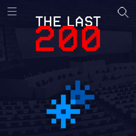
THE LAST
200