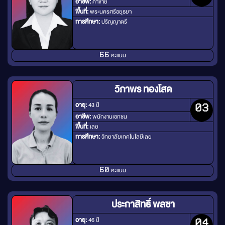
อาชีพ:
ค้าขาย
พื้นที่:
พระนครศรีอยุธยา
การศึกษา:
ปริญญาตรี
คะแนน
66
วิภาพร ทองโสด
อายุ:
43 ปี
03
อาชีพ:
พนักงานเอกชน
พื้นที่:
เลย
การศึกษา:
วิทยาลัยเทคโนโลยีเลย
คะแนน
60
ประกาสิทธิ์ พลซา
อายุ:
46 ปี
04