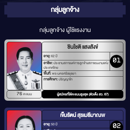
กลุ่มลูกจ้าง
กลุ่มลูกจ้าง ผู้ใช้แรงงาน
ชินโชติ แสงสังข์
อายุ:
62 ปี
01
อาชีพ:
ประธานสภาองค์การลูกจ้างสภาแรงงานแห่ง
ประเทศไทย
พื้นที่:
พระนครศรีอยุธยา
การศึกษา:
ปริญญาโท
คะแนน
76
ผู้สมัครที่ได้คะแนนสูงสุด (ตัวเต็ง สว. 67)
เข็มรัตน์ สุรเมธีมาณพ
อายุ:
50 ปี
02