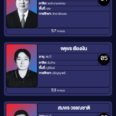
อาชีพ:
พนักงานเอกชน
พื้นที่:
เลย
การศึกษา:
วิทยาลัยเลย
คะแนน
57
จตุพร เรียงเงิน
อายุ:
46 ปี
05
อาชีพ:
รับจ้าง
พื้นที่:
บุรีรัมย์
การศึกษา:
ปริญญาตรี
คะแนน
53
สมพร วรรณชาติ