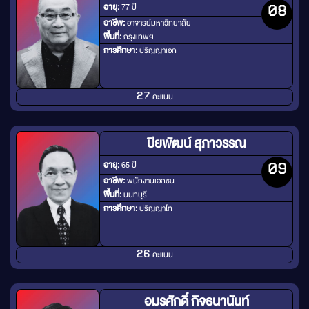
อายุ:
77 ปี
08
อาชีพ:
อาจารย์มหาวิทยาลัย
พื้นที่:
กรุงเทพฯ
การศึกษา:
ปริญญาเอก
คะแนน
27
ปิยพัฒน์ สุภาวรรณ
อายุ:
65 ปี
09
อาชีพ:
พนักงานเอกชน
พื้นที่:
นนทบุรี
การศึกษา:
ปริญญาโท
คะแนน
26
อมรศักดิ์ กิจธนานันท์