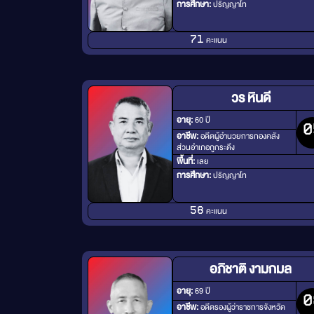
การศึกษา:
ปริญญาโท
คะแนน
71
วร หินดี
อายุ:
60 ปี
0
อาชีพ:
อดีตผู้อำนวยการกองคลัง
ส่วนอำเภอภูกระดึง
พื้นที่:
เลย
การศึกษา:
ปริญญาโท
คะแนน
58
อภิชาติ งามกมล
อายุ:
69 ปี
0
อาชีพ:
อดีตรองผู้ว่าราชการจังหวัด