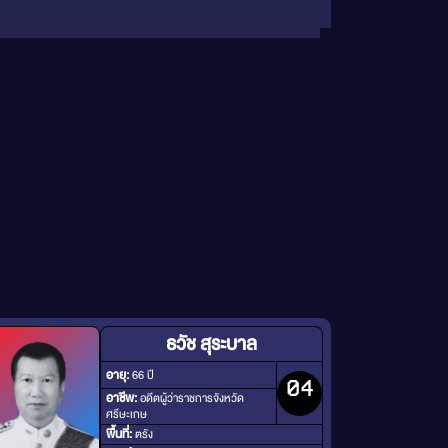
ธวัช สุระบาล
อายุ:
66 ปี
04
อาชีพ:
อดีตผู้ว่าราชการจังหวัด
ศรีษะเกษ
พื้นที่:
ตรัง