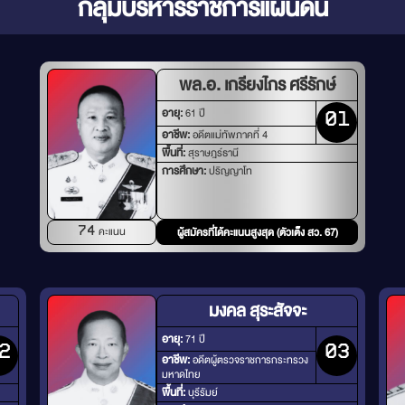
กลุ่มบริหารราชการแผ่นดิน
พล.อ. เกรียงไกร ศรีรักษ์
อายุ:
61 ปี
01
อาชีพ:
อดีตแม่ทัพภาคที่ 4
พื้นที่:
สุราษฎร์ธานี
การศึกษา:
ปริญญาโท
คะแนน
74
ผู้สมัครที่ได้คะแนนสูงสุด (ตัวเต็ง สว. 67)
มงคล สุระสัจจะ
อายุ:
71 ปี
2
03
อาชีพ:
อดีตผู้ตรวจราชการกระทรวง
มหาดไทย
พื้นที่:
บุรีรัมย์