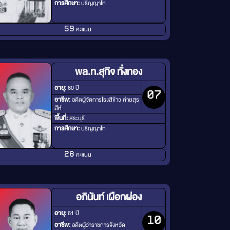
การศึกษา:
ปริญญาโท
คะแนน
59
พล.ท.สุกิจ ทั่งทอง
อายุ:
60 ปี
07
อาชีพ:
อดีตผู้จัดการโรงสีข้าว ค่ายสุร
สีห์
พื้นที่:
สระบุรี
การศึกษา:
ปริญญาโท
คะแนน
28
อภินันท์ เผือกผ่อง
อายุ:
61 ปี
10
อาชีพ:
อดีตผู้ว่าราชการจังหวัด