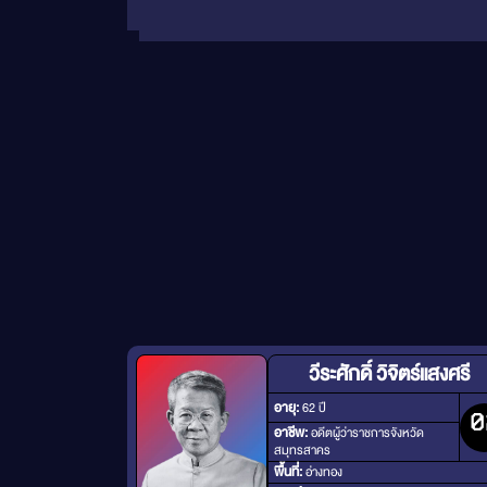
วีระศักดิ์ วิจิตร์แสงศรี
อายุ:
62 ปี
0
อาชีพ:
อดีตผู้ว่าราชการจังหวัด
สมุทรสาคร
พื้นที่:
อ่างทอง