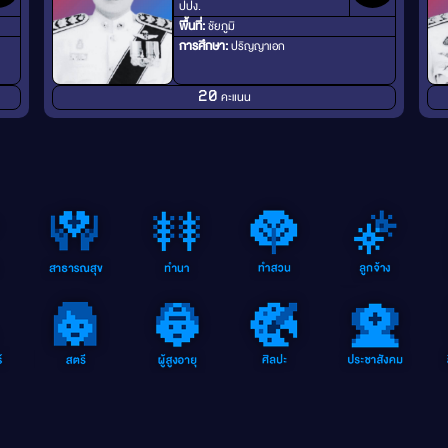
ปปง.
พื้นที่:
ชัยภูมิ
การศึกษา:
ปริญญาเอก
คะแนน
20