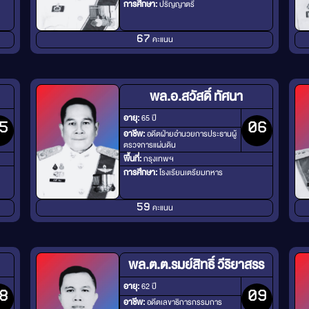
การศึกษา:
ปริญญาตรี
คะแนน
67
พล.อ.สวัสดิ์ ทัศนา
อายุ:
65 ปี
5
06
อาชีพ:
อดีตฝ่ายอำนวยการประธานผู้
ตรวจการแผ่นดิน
พื้นที่:
กรุงเทพฯ
การศึกษา:
โรงเรียนเตรียมทหาร
คะแนน
59
พล.ต.ต.รมย์สิทธิ์ วีริยาสรร
อายุ:
62 ปี
8
09
อาชีพ:
อดีตเลขาธิการกรรมการ