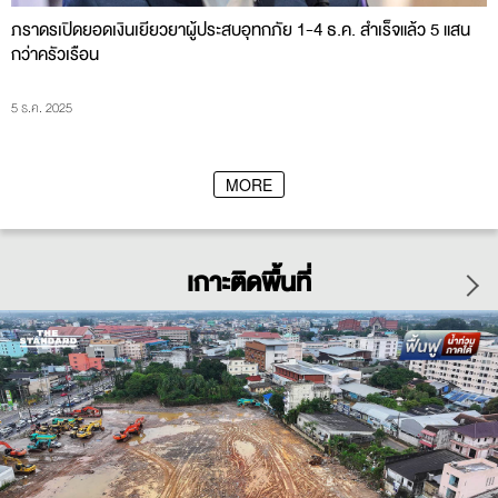
น
ภราดรเปิดยอดเงินเยียวยาผู้ประสบอุทกภัย 1-4 ธ.ค. สำเร็จแล้ว 5 แสน
ค
กว่าครัวเรือน
4 
5 ธ.ค. 2025
MORE
เกาะติดพื้นที่