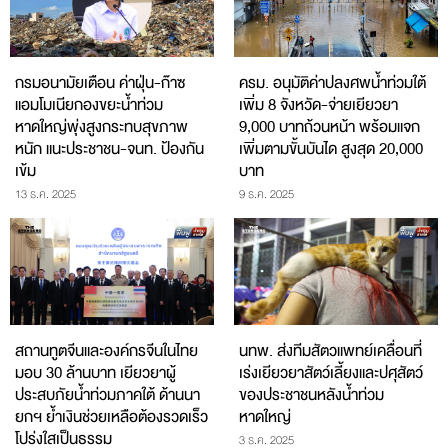
กรมอนามัยเตือน ค่าฝุ่น-ก๊าซ
ครม. อนุมัติค่าปลงศพน้ำท่วมใต้
แอมโมเนียกองขยะน้ำท่วม
เพิ่ม 8 จังหวัด-จ่ายเยียวยา
หาดใหญ่พุ่งสูงกระทบสุขภาพ
9,000 บาทถ้วนหน้า พร้อมแจก
หนัก แนะประชาชน-จนท. ป้องกัน
เพิ่มตามขั้นบันได สูงสุด 20,000
เข้ม
บาท
13 ธ.ค. 2025
9 ธ.ค. 2025
สถานทูตจีนและองค์กรจีนในไทย
​นทพ. ส่งทีมสัตวแพทย์เคลื่อนที่
มอบ 30 ล้านบาท เยียวยาผู้
เร่งเยียวยาสัตว์เลี้ยงและปศุสัตว์
ประสบภัยน้ำท่วมภาคใต้ ด้านนา
ของประชาชนหลังน้ำท่วม
ยกฯ ย้ำเงินช่วยเหลือต้องรวดเร็ว
หาดใหญ่
โปร่งใสเป็นธรรม
3 ธ.ค. 2025