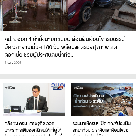
คปภ. ออก 4 คำสั่งนายทะเบียน ผ่อนผันเงื่อนไขกรมธรรม์
ยืดเวลาจ่ายเบี้ยฯ 180 วัน พร้อมงดตรวจสุขภาพ ลด
ดอกเบี้ย ช่วยผู้ประสบภัยน้ำท่วม
3 ธ.ค. 2025
คลัง ชง ครม.เศรษฐกิจ ออก
รวมมาให้ครบ! เปิดเกณฑ์ประเมิน
มาตรการเติมออกซิเจนให้แก่ผู้ได้
รถน้ำท่วม 5 ระดับและเงื่อนไขขอ