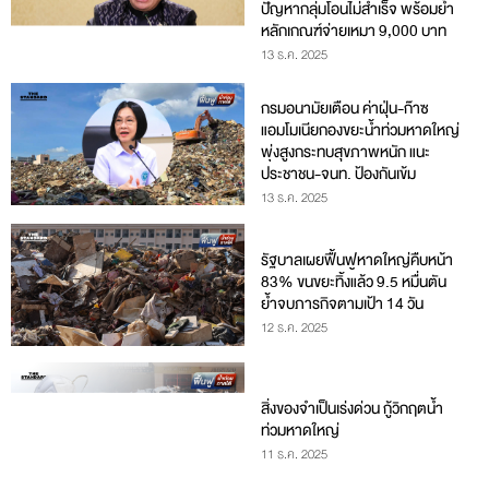
ปัญหากลุ่มโอนไม่สำเร็จ พร้อมย้ำ
หลักเกณฑ์จ่ายเหมา 9,000 บาท
13 ธ.ค. 2025
กรมอนามัยเตือน ค่าฝุ่น-ก๊าซ
แอมโมเนียกองขยะน้ำท่วมหาดใหญ่
พุ่งสูงกระทบสุขภาพหนัก แนะ
ประชาชน-จนท. ป้องกันเข้ม
13 ธ.ค. 2025
รัฐบาลเผยฟื้นฟูหาดใหญ่คืบหน้า
83% ขนขยะทิ้งแล้ว 9.5 หมื่นตัน
ย้ำจบภารกิจตามเป้า 14 วัน
12 ธ.ค. 2025
สิ่งของจำเป็นเร่งด่วน กู้วิกฤตน้ำ
ท่วมหาดใหญ่
11 ธ.ค. 2025