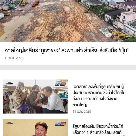
หาดใหญ่เคลียร์ ‘ภูเขาขยะ’ สะพานดำ สำเร็จ เร่งรับมือ ‘ฝุ่น’
15 ธ.ค. 2025
‘อภิสิทธิ์’ ลงพื้นที่สุรินทร์ เยี่ยมผู้
ประสบภัยชายแดน ซึ้งน้ำใจไทยไม่
ทิ้งกัน ฝากส่งกำลังใจถึงชาว
หาดใหญ่
13 ธ.ค. 2025
รัฐบาลโอนเงินเยียวยาน้ำท่วมใต้
แล้วกว่า 1 ล้านครัวเรือน เร่งแก้