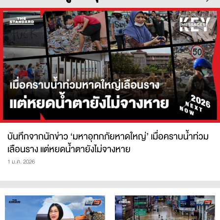
บันทึกจากนักข่าว ‘มหาอุทกภัยหาดใหญ่’ เมื่อคราบน้ำท่วม
เลือนราง แต่หยดน้ำตายังไม่จางหาย
1 ม.ค. 2026