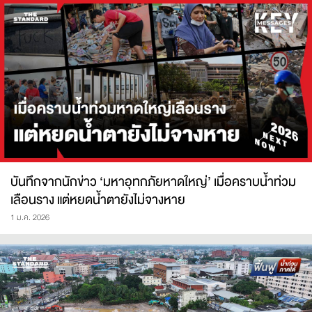
บันทึกจากนักข่าว ‘มหาอุทกภัยหาดใหญ่’ เมื่อคราบน้ำท่วม
เลือนราง แต่หยดน้ำตายังไม่จางหาย
1 ม.ค. 2026