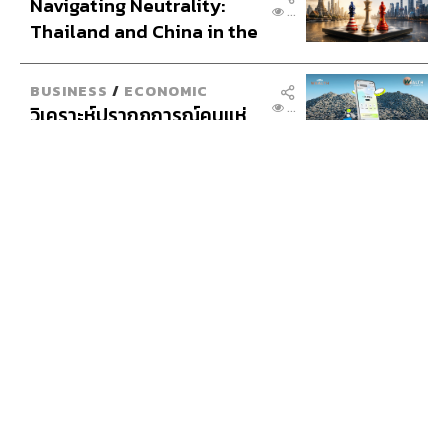
‘ธนารัตน์’ ให้ปากคำตำรวจ
387
ไซเบอร์ แฉช่องโหว่ 20 หน่วย
งานรัฐ ยันไร้นัยทางการเมือง
THAILAND
สรุปมหากาพย์กล้องส่องพระ
369
ZEISS Blue Marine จาก
สัญญาผลิต 8.3 ล้าน สู่ข้อ
พิพาท ‘มาเวลล์ฯ’ ฟ้อง ‘โทน
บางแค’ ผิดนัดจ่ายหนี้-แอบ
EDITOR'S PICKS
ระบุแบรนด์
POLITICS
...
มหากาพย์โกงข้อสอบท้องถิ่น
ก่อนเดินหน้าสู่จุดจบในสัปดาห์
นี้
POLITICS
...