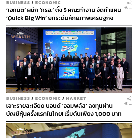
RELATED STORIES
OCURRENCY
BUSINESS
/
BUSINESS
...
เวียดนามฮับใหม่ของผู้บริหารระดับโลก นักลงทุน
ไหลเข้า ดันตลาดเครื่องบินเจ็ตส่วนตัวโตตาม