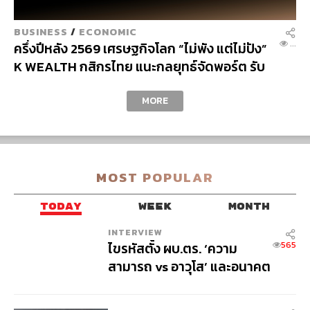
H
EMENT
BUSINESS
/
ECONOMIC
/
MARKET
...
เจาะรายละเอียด บอนด์ ‘ออมพลัส’ ลงทุนผ่าน
บัญชีหุ้นครั้งแรกในไทย! เริ่มต้นเพียง 1,000 บาท
ผ่านแพลตฟอร์ม Bond Connect ก่อนเปิดจอง
ซื้อ 3-5 ส.ค.นี้
&
BUSINESS
/
MARKET
...
SHIP
‘ชีวิตผมพังแล้ว’ เสียงนักลงทุนรายย่อยและคน
หนุ่มสาวเกาหลีใต้ หลัง KOSPI ร่วง 40% ประเมิน