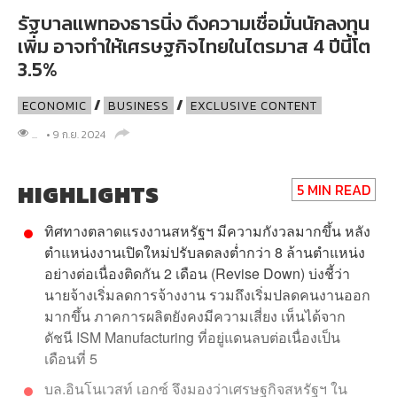
รัฐบาลแพทองธารนิ่ง ดึงความเชื่อมั่นนักลงทุน
เพิ่ม อาจทำให้เศรษฐกิจไทยในไตรมาส 4 ปีนี้โต
3.5%
/
/
ECONOMIC
BUSINESS
EXCLUSIVE CONTENT
...
• 9 ก.ย. 2024
HIGHLIGHTS
5 MIN READ
ทิศทางตลาดแรงงานสหรัฐฯ มีความกังวลมากขึ้น หลัง
ตำแหน่งงานเปิดใหม่ปรับลดลงต่ำกว่า 8 ล้านตำแหน่ง
อย่างต่อเนื่องติดกัน 2 เดือน (Revise Down) บ่งชี้ว่า
นายจ้างเริ่มลดการจ้างงาน รวมถึงเริ่มปลดคนงานออก
มากขึ้น ภาคการผลิตยังคงมีความเสี่ยง เห็นได้จาก
ดัชนี ISM Manufacturing ที่อยู่แดนลบต่อเนื่องเป็น
เดือนที่ 5
บล.อินโนเวสท์ เอกซ์ จึงมองว่าเศรษฐกิจสหรัฐฯ ใน