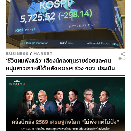
N
BUSINESS
/
ECONOMIC
...
‘เอกนิติ’ ผนึก ‘กรอ.’ ตั้ง 5 คณะทำงาน จัดทำแผน
‘Quick Big Win’ ยกระดับศักยภาพเศรษฐกิจ
ไทยใน 4 ปี