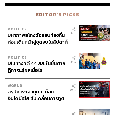
MOST POPULAR
TODAY
WEEK
MONTH
INTERVIEW
ไขรหัสตั้ง ผบ.ตร. ‘ความ
0
สามารถ vs อาวุโส’ และอนาคต
การปฏิรูปสีกากี กับ พล.ต.อ.
เอก อังสนานนท์
IVE
THAILAND
กองปราบฯ สอบเข้ม ‘อดีต
564
NT
อธิบดี สถ.’ คดีทุจริตสอบท้อง
ถิ่น แจ้ง 6 ข้อหาหนัก จ่อชง
ป.ป.ช. 12 ส.ค. นี้
THAILAND
ครอบครัวรับร่าง ฮลุน โซโล่
466
แล้ว เตรียมส่งชันสูตรหา
สาเหตุการเสียชีวิต
THAILAND