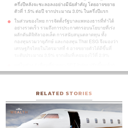
ครึ่งปีหลังจะชะลอลงอย่างมีนัยสำคัญ โดยอาจขยาย
ตัวที่ 1.5% ต่อปี จากประมาณ 3.0% ในครึ่งปีแรก
ในส่วนของไทย การจัดตั้งรัฐบาลแพทองธารที่ทำได้
อย่างรวดเร็ว รวมถึงการประกาศกรอบนโยบายที่เร่ง
ผลักดันดิจิทัลวอลเล็ต การสนับสนุนตลาดทุน ทั้ง
IC
กองทุนรวมวายุภักษ์ และกองทุน Thai ESG จึงมองว่า
เศรษฐกิจไทยในไตรมาสที่ 4 อาจขยายตัวได้ดีขึ้นที่
ระดับประมาณ 3.5% จากเดิมที่เคยมองไว้ที่ 2.9%
แต่ในช่วง 1 เดือนที่ผ่านมา SET Index ปรับขึ้นแล้วก
ว่า 10% จึงอาจต้องระวังแรงขายทำกำไรระยะสั้น
บริเวณแนวต้าน 1,450-1,460 จุด
กรุณาเข้าสู่ระบบ
เพื่ออ่านบทความ EXCLUSIVE CONTENT ฟรี!
LOGIN
SIGN UP
with your social network