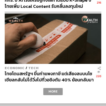
กกร. ชี้ AI เร่งเศรษฐกิจโลก โตแบบ K-Shape จี้
216
ไทยเพิ่ม Local Content รับคลื่นลงทุนใหม่
ECONOMIC
/
TECH
ไทยโดนสหรัฐฯ ขึ้นกำแพงภาษี แต่เสียงลบบนโซ
220
เชียลกลับไม่ได้วิ่งไปที่วอชิงตัน 40% ย้อนกลับมา
CURRENCY
ที่สินค้าจีนราคาถูกที่ทะลักจน SME ไทยสู้ไม่ไหว
MORE