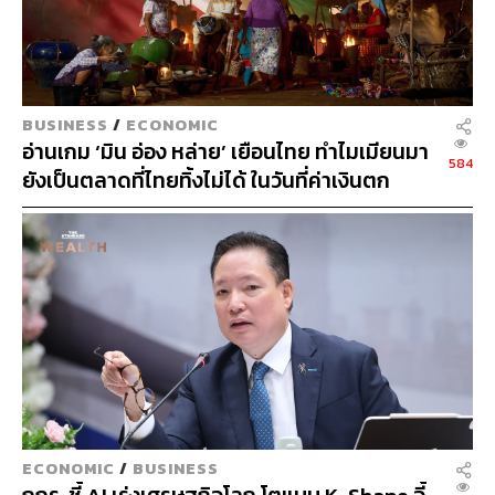
BUSINESS
/
ECONOMIC
อ่านเกม ‘มิน อ่อง หล่าย’ เยือนไทย ทำไมเมียนมา
584
ยังเป็นตลาดที่ไทยทิ้งไม่ได้ ในวันที่ค่าเงินตก
ทุนสำรองต่ำ
SS
ECONOMIC
/
BUSINESS