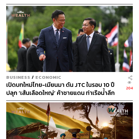
T
BUSINESS
/
ECONOMIC
เปิดบทใหม่ไทย-เมียนมา ดัน JTC ในรอบ 10 ปี
204
ปลุก ‘เส้นเลือดใหญ่’ ค้าชายแดน ท่าเรือน้ำลึก
ทวาย