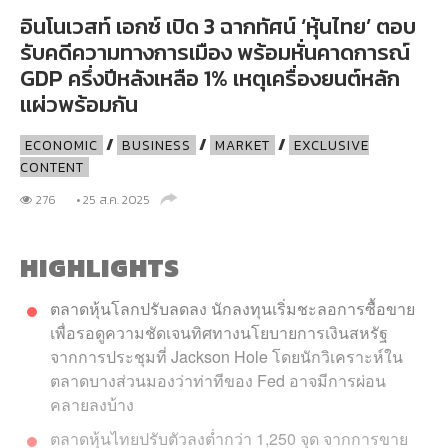
อินโนเวสท์ เอกซ์ เปิด 3 ฉากทัศน์ ‘หุ้นไทย’ ตอบ
รับคดีความทางการเมือง พร้อมหั่นคาดการณ์
GDP ครึ่งปีหลังเหลือ 1% เหตุเครื่องยนต์หลัก
แผ่วพร้อมกัน
/
/
/
ECONOMIC
BUSINESS
MARKET
EXCLUSIVE
CONTENT
276
• 25 ส.ค. 2025
ANDARD
HIGHLIGHTS
ตลาดหุ้นโลกปรับลดลง นักลงทุนเริ่มชะลอการซื้อขาย
เพื่อรอดูความชัดเจนทิศทางนโยบายการเงินสหรัฐ
จากการประชุมที่ Jackson Hole โดยนักวิเคราะห์ใน
ตลาดบางส่วนมองว่าท่าทีของ Fed อาจมีการผ่อน
คลายลงบ้าง
ตลาดหุ้นไทยปรับตัวลงต่ำกว่า 1,250 จุด จากการขาย