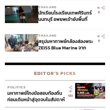
ภูมิภาค
THAILAND
N
นักเรียนโรงเรียนเทพศิรินทร์
0
นนทบุรี อพยพเข้ายังพื้นที่
ปลอดภัยชั่วคราว หลังเหตุใช้
อาวุธปืนภายในโรงเรียน
THAILAND
คลี่คลาย
สรุปมหากาพย์กล้องส่องพระ
0
ZEISS Blue Marine จาก
สัญญาผลิต 8.3 ล้าน สู่ข้อ
พิพาท ‘มาเวลล์ฯ’ ฟ้อง ‘โทน
บางแค’ ผิดนัดจ่ายหนี้-แอบ
EDITOR'S PICKS
ระบุแบรนด์
POLITICS
มหากาพย์โกงข้อสอบท้องถิ่น
551
ก่อนเดินหน้าสู่จุดจบในสัปดาห์
นี้