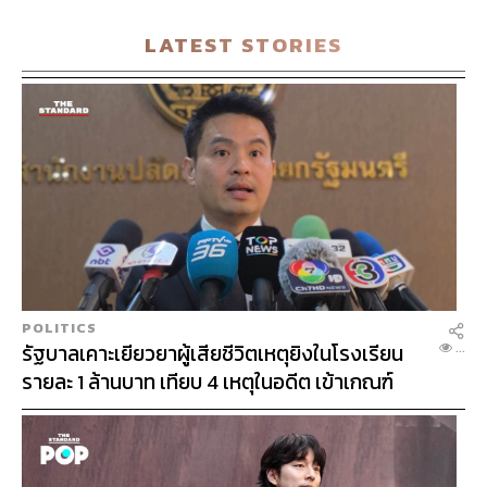
ซุกไว้
LATEST STORIES
POLITICS
SHIP
รัฐบาลเคาะเยียวยาผู้เสียชีวิตเหตุยิงในโรงเรียน
...
รายละ 1 ล้านบาท เทียบ 4 เหตุในอดีต เข้าเกณฑ์
สาธารณภัย พร้อมเร่งจ่ายโดยเร็ว