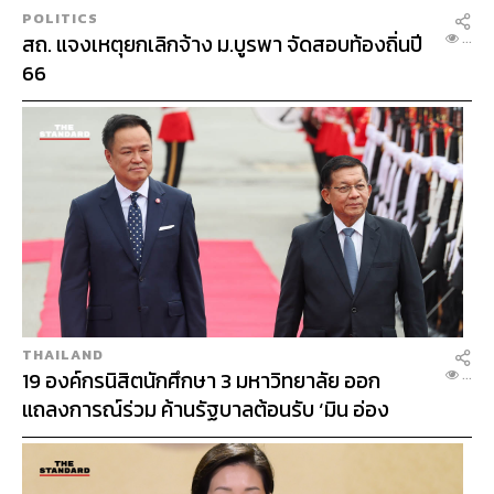
N
POLITICS
สถ. แจงเหตุยกเลิกจ้าง ม.บูรพา จัดสอบท้องถิ่นปี
...
66
THAILAND
19 องค์กรนิสิตนักศึกษา 3 มหาวิทยาลัย ออก
...
แถลงการณ์ร่วม ค้านรัฐบาลต้อนรับ ‘มิน อ่อง
หล่าย’