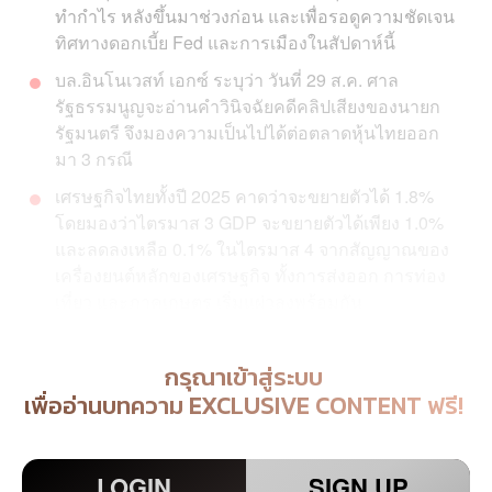
ทำกำไร หลังขึ้นมาช่วงก่อน และเพื่อรอดูความชัดเจน
ทิศทางดอกเบี้ย Fed และการเมืองในสัปดาห์นี้
บล.อินโนเวสท์ เอกซ์ ระบุว่า วันที่ 29 ส.ค. ศาล
รัฐธรรมนูญจะอ่านคำวินิจฉัยคดีคลิปเสียงของนายก
รัฐมนตรี จึงมองความเป็นไปได้ต่อตลาดหุ้นไทยออก
มา 3 กรณี
เศรษฐกิจไทยทั้งปี 2025 คาดว่าจะขยายตัวได้ 1.8%
โดยมองว่าไตรมาส 3 GDP จะขยายตัวได้เพียง 1.0%
และลดลงเหลือ 0.1% ในไตรมาส 4 จากสัญญาณของ
เครื่องยนต์หลักของเศรษฐกิจ ทั้งการส่งออก การท่อง
เที่ยว และภาคเกษตร เริ่มแผ่วลงพร้อมกัน
กรุณาเข้าสู่ระบบ
เพื่ออ่านบทความ EXCLUSIVE CONTENT ฟรี!
LOGIN
SIGN UP