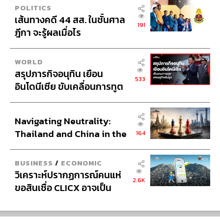
POLITICS
เส้นทางคดี 44 สส. ในชั้นศาล
191
ฎีกา จะรู้ผลเมื่อไร
WORLD
สรุปภารกิจอนุทิน เยือน
H
533
EMENT
อินโดนีเซีย ขับเคลื่อนการทูต
เศรษฐกิจเชิงรุก ประกาศหุ้น
ส่วนยุทธศาสตร์ไทย –
Navigating Neutrality:
อินโดนีเซีย
Thailand and China in the
164
Age of a New Global
Order
BUSINESS
/
ECONOMIC
วิเคราะห์ปรากฏการณ์คนแห่
2.6K
ขอสินเชื่อ CLICX อาจเป็น
เพียงยอดภูเขาน้ำแข็ง ของ
ปัญหาหนี้ครัวเรือนไทยที่ถูก