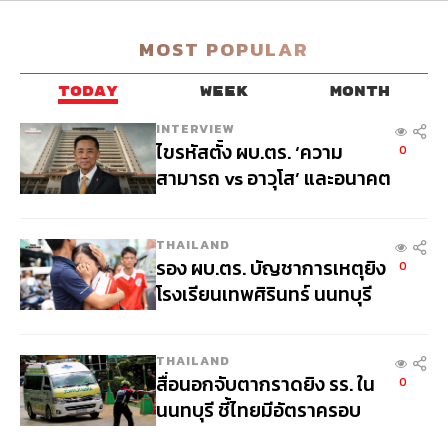
MOST POPULAR
TODAY
WEEK
MONTH
INTERVIEW
ไขรหัสตั้ง ผบ.ตร. ‘ความ
0
สามารถ vs อาวุโส’ และอนาคต
การปฏิรูปสีกากี กับ พล.ต.อ.
เอก อังสนานนท์
THAILAND
รอง ผบ.ตร. บัญชาการเหตุยิง
0
โรงเรียนเทพศิรินทร์ นนทบุรี
สั่งค้นหา 2 รอบยืนยันไร้คนติด
ค้าง พบศพปู่-ย่าที่บ้านพักผู้ก่อ
THAILAND
เหตุ
สื่อนอกจับตากราดยิง รร. ใน
0
นนทบุรี ชี้ไทยมีอัตราครอบ
ครองปืนสูงในระดับต้นของ