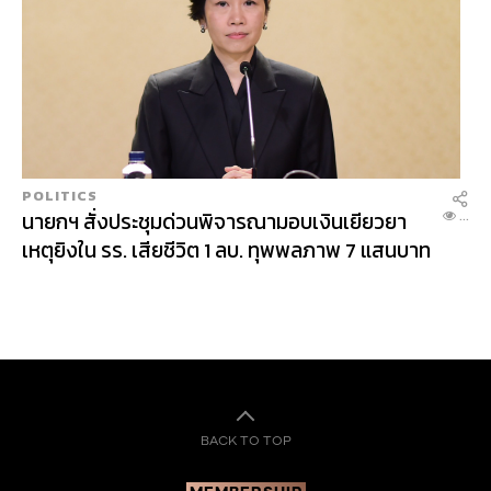
IVE
NT
POLITICS
นายกฯ สั่งประชุมด่วนพิจารณามอบเงินเยียวยา
...
เหตุยิงใน รร. เสียชีวิต 1 ลบ. ทุพพลภาพ 7 แสนบาท
บาดเจ็บสาหัส 2 แสนบาท บาดเจ็บเล็กน้อย 1 แสน
บาท
BACK TO TOP