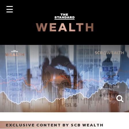
☰
OG
SIGN
N
UP
EXCLUSIVE CONTENT BY SCB WEALTH