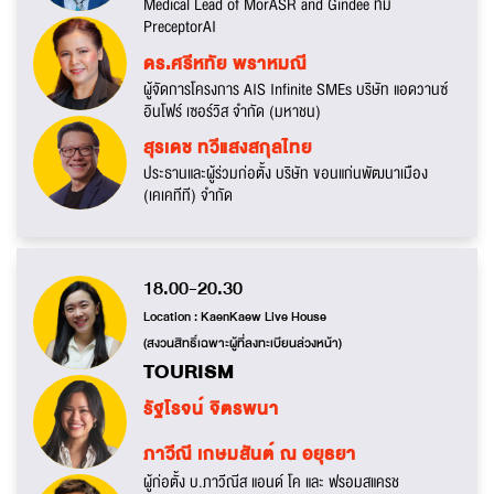
Medical Lead of MorASR and Gindee ทีม
PreceptorAI
ดร.ศรีหทัย พราหมณี
ผู้จัดการโครงการ AIS Infinite SMEs บริษัท แอดวานซ์
อินโฟร์ เซอร์วิส จำกัด (มหาชน)
สุรเดช ทวีแสงสกุลไทย
ประธานและผู้ร่วมก่อตั้ง บริษัท ขอนแก่นพัฒนาเมือง
(เคเคทีที) จำกัด
18.00-20.30
Location : KaenKaew Live House
(สงวนสิทธิ์เฉพาะผู้ที่ลงทะเบียนล่วงหน้า)
TOURISM
รัฐโรจน์ จิตรพนา
ภาวีณี เกษมสันต์ ณ อยุธยา
ผู้ก่อตั้ง บ.ภาวีณีส แอนด์ โค และ ฟรอมสแครช