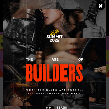
×
×
BUY TICKETS
ABOUT
HIGHLIGHT
SPEAKERS
AGENDA
TICKET PHASING
AGENDA
DAY 1
DAY 2
DAY 2
4 Jul 2025
5 Jul 2025
5 Jul 2025