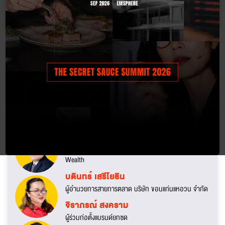
Business
Matching Party
Main Stage
Expertise Stage
(เฉพาะผู้ที่
ลงทะเบียน)
18.00-20.30
Location : Glowfish Khon Kaen
(สงวนสิทธิ์เฉพาะผู้ที่ลงทะเบียนล่วงหน้า)
EXPORT
สิริกุล ถวัลย์รักษ์
Thailand Business Advisor Team Leader, Odoo HK
Limited
ดร.วิทย์ สิทธิเวคิน
ผู้ดำเนินรายการ 8 Minute History และ Morning
Wealth
บดินทร์ เสรีโยธิน
ผู้อำนวยการสายการตลาด บริษัท ขอนแก่นแหอวน จำกัด
จิราภรณ์ สงคราม
ผู้ร่วมก่อตั้งแบรนด์ยกซด