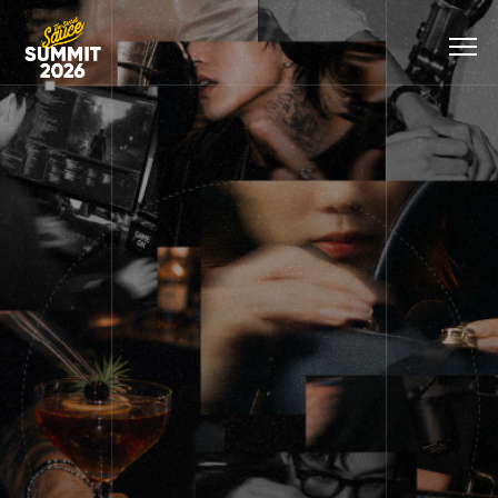
THE
When
เมื่อ
เทศกาล
มากกว่า
the
กติกา
รวม
ความ
SECRET
Rules
เดิม
Builders
รู้
SAUCE
Are
กำลัง
ผู้
คือ
SUMMIT
Broken,
ล่ม
สร้าง
ผู้คน
2026
Builders
สลาย
อนาคต
มุม
—
Create
Builders
จาก
มอง
New
คือ
ทุก
และ
THE
Ones
ผู้
วงการ
โอกาส
AGE
สร้าง
ที่
OF
อนาคต
เปลี่ยน
BUILDERS
ใหม่
อนาคต