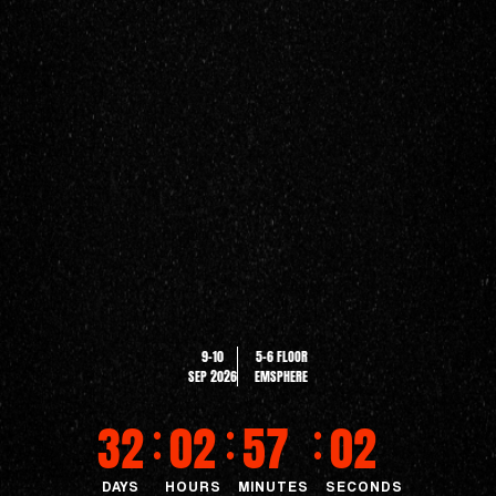
9–10
5-6 FLOOR
SEP 2026
EMSPHERE
:
:
:
32
02
57
01
DAYS
HOURS
MINUTES
SECONDS