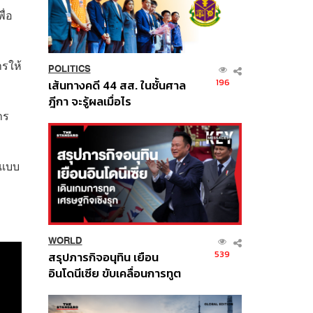
ื่อ
รให้
POLITICS
196
เส้นทางคดี 44 สส. ในชั้นศาล
ฎีกา จะรู้ผลเมื่อไร
าร
นแบบ
WORLD
539
สรุปภารกิจอนุทิน เยือน
อินโดนีเซีย ขับเคลื่อนการทูต
เศรษฐกิจเชิงรุก ประกาศหุ้น
ส่วนยุทธศาสตร์ไทย –