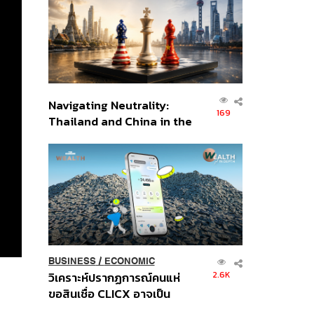
อินโดนีเซีย
Navigating Neutrality:
169
Thailand and China in the
Age of a New Global
Order
BUSINESS
/
ECONOMIC
2.6K
วิเคราะห์ปรากฏการณ์คนแห่
ขอสินเชื่อ CLICX อาจเป็น
เพียงยอดภูเขาน้ำแข็ง ของ