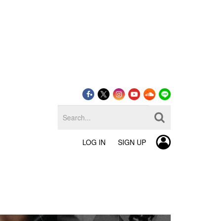
LOG IN
SIGN UP