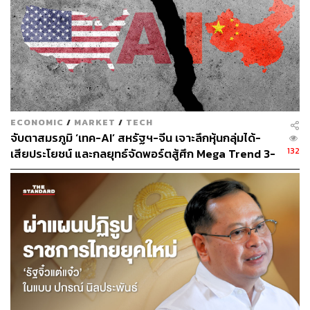
การเติบโต
แล้วเด็กจบใหม่ควรรับมืออย่างไร?
คำตอบคือ ‘ต้องปรับตัวเชิงรุก’ โดยเริ่มจากการพัฒนาทักษะที่
AI ยังเข้าไม่ถึง เช่น ความคิดสร้างสรรค์ การแก้ปัญหาที่ซับ
ซ้อน การทำงานร่วมกับผู้อื่น หรือความฉลาดทางอารมณ์ ซึ่ง
ECONOMIC
/
MARKET
/
TECH
ล้วนเป็นจุดอ่อนของระบบอัตโนมัติ
จับตาสมรภูมิ ‘เทค-AI’ สหรัฐฯ-จีน เจาะลึกหุ้นกลุ่มได้-
132
เสียประโยชน์ และกลยุทธ์จัดพอร์ตสู้ศึก Mega Trend 3-
ในขณะเดียวกัน ก็ต้องเรียนรู้ที่จะอยู่กับ AI อย่างมี
5 ปีข้างหน้า
ประสิทธิภาพ ไม่ใช่เพื่อแข่งขัน แต่เพื่อใช้เป็นเครื่องมือเสริม
งานวิจัยจาก AWS พบว่า พนักงานไทยที่มีทักษะด้าน AI ได้รับ
ค่าตอบแทนสูงกว่าค่าเฉลี่ยถึง 41% และ 94% ของนายจ้างใน
ไทยต้องการคนที่มีทักษะด้านนี้
อีกสิ่งที่สำคัญไม่แพ้กัน คือ การหาประสบการณ์จริงให้เร็ว
ที่สุด ไม่ว่าจะเป็นการฝึกงาน รับงานฟรีแลนซ์ หรือเข้าร่วม
โครงการที่เปิดโอกาสให้ได้ลงมือทำจริง เพราะเพียงแค่
เปลี่ยนสถานะจาก ‘ไม่มีประสบการณ์’ เป็น ‘มีผลงานมาบ้าง