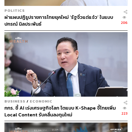
แล้ว’ ก็สามารถเพิ่มโอกาสให้โดดเด่นขึ้นมาได้ทันที
POLITICS
ผ่าแผนปฏิรูปราชการไทยยุคใหม่ ‘รัฐจิ๋วแต่แจ๋ว’ ในแบบ
รวมถึงอย่ามองข้ามพลังของเครือข่าย การได้รับคำแนะนำ
206
ปกรณ์ นิลประพันธ์
หรือ Referral จากคนรู้จักในวงการ มักช่วยให้ได้งานเร็วกว่า
การสมัครทั่วไปหลายเท่า
อย่างไรก็ตาม เด็กจบใหม่ไม่ควรถูกทิ้งให้สู้ลำพัง
ภาครัฐควรมีนโยบายส่งเสริม เช่น สนับสนุนบริษัทที่จ้างเด็ก
จบใหม่ จัดหลักสูตรพัฒนาทักษะราคาย่อมเยา และปรับระบบ
ประกันการว่างงานให้ครอบคลุมกลุ่มบัณฑิต สถาบันการ
ศึกษาควรยกเครื่องหลักสูตรให้ทันยุค ฝึกให้นักศึกษาทำงาน
จริงมากขึ้น และเน้นการพัฒนา Soft Skills ควบคู่กับความรู้
เชิงวิชาการ
BUSINESS
/
ECONOMIC
กกร. ชี้ AI เร่งเศรษฐกิจโลก โตแบบ K-Shape จี้ไทยเพิ่ม
ขณะเดียวกัน นายจ้างก็ควรมอง AI เป็นเครื่องมือเสริม ไม่ใช่
223
Local Content รับคลื่นลงทุนใหม่
ตัวแทนคนรุ่นใหม่ และควรเปิดโอกาสให้เด็กใหม่ได้เรียนรู้
ผ่านประสบการณ์จริง