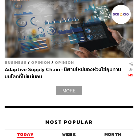
AI อาจเป็นคลื่นลูกใหญ่ที่ถาโถมเข้ามาเร็ว แต่ถ้าทุกฝ่ายร่วม
กันพายเรือให้มั่น เด็กจบใหม่จะไม่ถูกทิ้งไว้ข้างหลัง เพราะ
การสร้างแรงงานที่พร้อมสำหรับอนาคต ไม่ใช่แค่หน้าที่ของ
ใครคนใดคนหนึ่ง แต่มันคือความรับผิดชอบร่วมกันของทั้ง
ระบบ
TAGS:
ปัญญาประดิษฐ์ (Artificial intelligence - AI)
หางาน
เด็กจบใหม่
ตลาดแรงงาน
Key Takeaway
BUSINESS
/
OPINION
/
OPINION
Adaptive Supply Chain : นิยามใหม่ของห่วงโซ่อุปทาน
149
บนโลกที่ไม่แน่นอน
MORE
2.4K
MOST POPULAR
TODAY
WEEK
MONTH
ABOUT THE AUTHOR