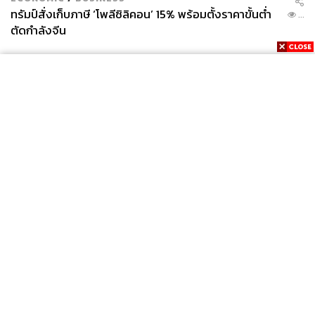
ทรัมป์สั่งเก็บภาษี ‘โพลีซิลิคอน’ 15% พร้อมตั้งราคาขั้นต่ำ
...
ตัดกำลังจีน
News
Wealth
Pop
Podcast
Video
Now
Opinion
Careers
Events
Privacy
About
Contact
Policy
FOR
ADVERTISING
MEMBERSHIP