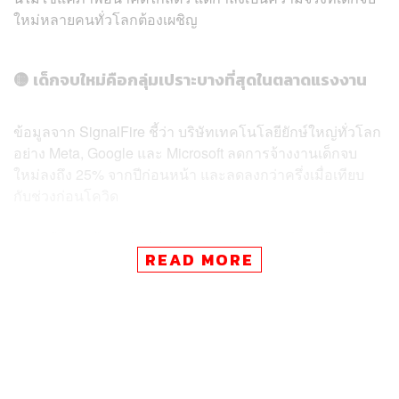
ใหม่หลายคนทั่วโลกต้องเผชิญ
🟡 เด็กจบใหม่คือกลุ่มเปราะบางที่สุดในตลาดแรงงาน
ข้อมูลจาก SignalFire ชี้ว่า บริษัทเทคโนโลยียักษ์ใหญ่ทั่วโลก
อย่าง Meta, Google และ Microsoft ลดการจ้างงานเด็กจบ
ใหม่ลงถึง 25% จากปีก่อนหน้า และลดลงกว่าครึ่งเมื่อเทียบ
กับช่วงก่อนโควิด
ขณะเดียวกันในสหรัฐฯ อัตราว่างงานของบัณฑิตจบใหม่พุ่ง
READ MORE
ถึง 6.6% สูงสุดในรอบ 4 ปี ส่วนในเกาหลีใต้ กลุ่มคนทำงาน
อายุ 25–29 ปีหายไปมากที่สุดในรอบ 12 ปี และในจีน รัฐบาล
ยังคงต้องขยายมาตรการเยียวยาเพราะอัตราว่างงานของคน
รุ่นใหม่ยังสูงกว่า 20%
สถานการณ์วันนี้สะท้อนว่า โลกของการทำงานกำลังเปลี่ยน
อย่างรวดเร็ว และคลื่นลูกใหม่อย่าง AI ก็กำลังซัดแรงจนคนที่