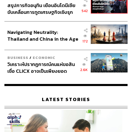
สรุปภารกิจอนุทิน เยือนอินโดนีเซีย
542
ขับเคลื่อนการทูตเศรษฐกิจเชิงรุก
ประกาศหุ้นส่วนยุทธศาสตร์ไทย –
อินโดนีเซีย
Navigating Neutrality:
Thailand and China in the Age
172
of a New Global Order
BUSINESS
/
ECONOMIC
วิเคราะห์ปรากฏการณ์คนแห่ขอสิน
2.6K
เชื่อ CLICX อาจเป็นเพียงยอด
ภูเขาน้ำแข็ง ของปัญหาหนี้ครัว
เรือนไทยที่ถูกซุกไว้
LATEST STORIES