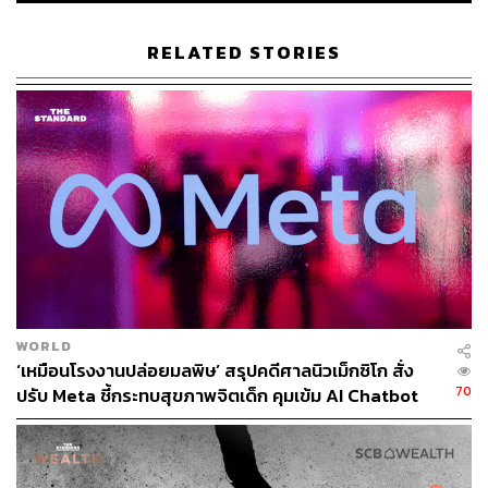
ในประเทศไทย งานวิจัยจาก TDRI พบว่ามีเพียง 22% ของ
RELATED STORIES
ตำแหน่งงานที่เปิดรับผู้สมัครที่ไม่ต้องมีประสบการณ์ และจาก
ผลสำรวจของสภาพัฒน์ฯ ยังพบว่า นายจ้างกว่า 89% มีแนว
โน้มหลีกเลี่ยงการจ้างบัณฑิตใหม่ โดยมองว่ายังขาดทักษะ
สำคัญ เช่น การทำงานเป็นทีม การสื่อสารที่ดี หรือแม้แต่
มารยาทในที่ทำงาน
เด็กจบใหม่จึงติดอยู่ในกับดักอันซับซ้อน ไม่มีประสบการณ์ >
หางานไม่ได้ และเพราะหางานไม่ได้ จึงไม่มีโอกาสสร้าง
ประสบการณ์
🟡 วิธีปรับตัวเชิงรุก เพื่อเอาตัวรอด
WORLD
‘เหมือนโรงงานปล่อยมลพิษ’ สรุปคดีศาลนิวเม็กซิโก สั่ง
70
ปรับ Meta ชี้กระทบสุขภาพจิตเด็ก คุมเข้ม AI Chatbot
ปัญหานี้ไม่ได้สะท้อนแค่วิกฤตของคนกลุ่มหนึ่ง แต่มันคือ
สัญญาณเตือนว่า หากเราปล่อยให้คนรุ่นใหม่สูญเสียช่วงเริ่ม
ต้นของเส้นทางอาชีพไป โลกของการทำงานในวันข้างหน้า
อาจมี ‘Lost Generation’ ที่ขาดทั้งแรงบันดาลใจและทักษะใน