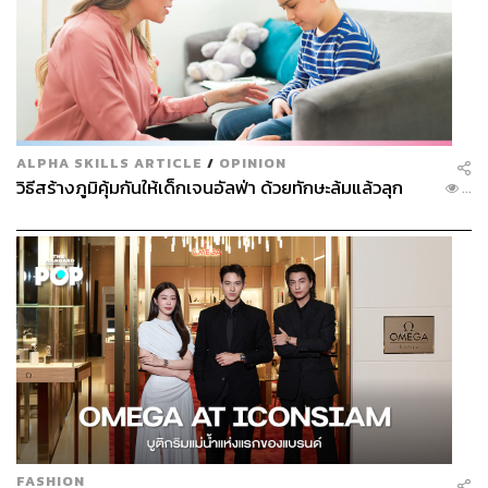
ALPHA SKILLS ARTICLE
/
OPINION
วิธีสร้างภูมิคุ้มกันให้เด็กเจนอัลฟ่า ด้วยทักษะล้มแล้วลุก
...
FASHION