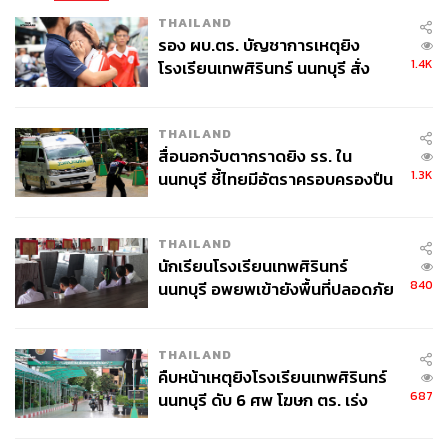
THAILAND
THE STANDARD TEAM
รอง ผบ.ตร. บัญชาการเหตุยิง
กองบรรณาธิการ THE STANDARD
1.4K
โรงเรียนเทพศิรินทร์ นนทบุรี สั่ง
ค้นหา 2 รอบยืนยันไร้คนติดค้าง พบ
ศพปู่-ย่าที่บ้านพักผู้ก่อเหตุ
THAILAND
สื่อนอกจับตากราดยิง รร. ใน
1.3K
นนทบุรี ชี้ไทยมีอัตราครอบครองปืน
สูงในระดับต้นของภูมิภาค
THAILAND
นักเรียนโรงเรียนเทพศิรินทร์
840
นนทบุรี อพยพเข้ายังพื้นที่ปลอดภัย
ชั่วคราว หลังเหตุใช้อาวุธปืนภายใน
โรงเรียนคลี่คลาย
THAILAND
คืบหน้าเหตุยิงโรงเรียนเทพศิรินทร์
687
นนทบุรี ดับ 6 ศพ โฆษก ตร. เร่ง
สอบปมขโมยปืนปู่ก่อเหตุ